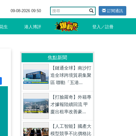
09-08-2026 09:50
訂閱通訊
花生
港人博評
登入／註冊
焦點新聞
【鏈通全球】南沙打
造全球跨境貿易集聚
區 聯動「五港...
【打臉羅奇】外籍專
才據報陸續回流 甲
廈出租率改善豪...
【人工智能】國產大
模型競爭不比價格比