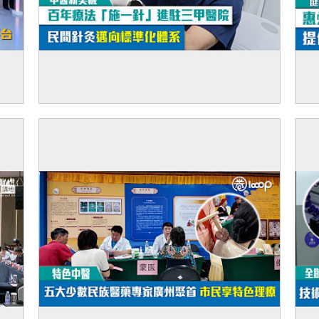
中心
【短片】【中醫新契機】百年療法「施一
【
轉化
針」進駐三甲醫院 民間針灸邁向標準化體系
心