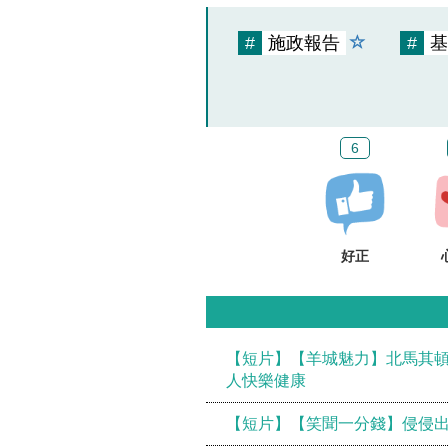
#
施政報告
#
基
6
好正
【短片】【羊城魅力】北馬其頓
人快樂健康
【短片】【笑聞一分錢】侵侵出