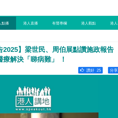
人點播
港人直播
有聲專欄
港人觀點
港人
2025】梁世民、周伯展點讚施政報告
醫療解決「睇病難」 ！
讚好
25
分享