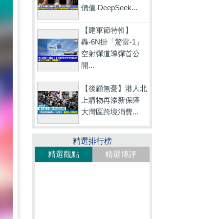
價值 DeepSeek...
【建軍節特輯】
轟-6N掛「驚雷-1」
空射彈道導彈首公
開...
【後顧無憂】港人北
上購物再添新保障
大灣區跨境消費...
精選排行榜
精選觀點
精選博評