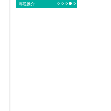
專題推介
方
些
他
幫
排
病
要
基