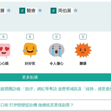
層
#
醫療
#
周伯展
6
6
0
0
心心眼
好好笑
令人傷心
嬲爆
更多點播
媒體團訪穗 「靚仔」網紅學粵語 遊歷舊城區及「綠肺」感受廣
口術 打伊朗變提款機 做總統其實係副業？