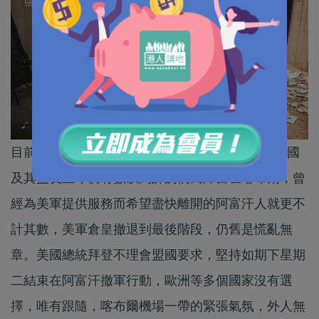
目前距離美軍撤出阿富汗的死線只剩下5天，但美國
及其盟友至今仍有數以萬計的僑民滯留在喀布爾，曾
經為美軍提供服務而希望盡快離開的阿富汗人就更不
計其數，美軍倉皇撤退到最後階段，仍舊是慌亂無
章。美國總統拜登不理會盟國要求，堅持如期下星期
二結束在阿富汗撤軍行動，歐洲等多個國家沒有選
擇，唯有跟隨，喀布爾機場一帶的緊張氣氛，外人無