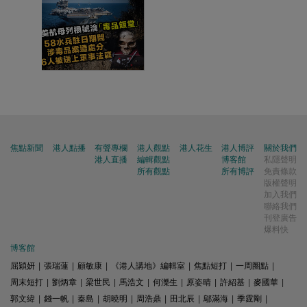
焦點新聞
港人點播
有聲專欄
港人觀點
港人花生
港人博評
關於我們
港人直播
編輯觀點
博客館
私隱聲明
所有觀點
所有博評
免責條款
版權聲明
加入我們
聯絡我們
刊登廣告
爆料快
博客館
屈穎妍
|
張瑞蓮
|
顧敏康
|
《港人講地》編輯室
|
焦點短打
|
一周圈點
|
周末短打
|
劉炳章
|
梁世民
|
馬浩文
|
何濼生
|
原姿晴
|
許紹基
|
麥國華
|
郭文緯
|
錢一帆
|
秦島
|
胡曉明
|
周浩鼎
|
田北辰
|
鄔滿海
|
季霆剛
|