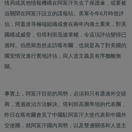
情局或其他情報機構在阿富汗失去了保護傘，或要被
迫關閉在阿富汗設立的諜報站。美軍今年6月時曾評
估，阿蓋達等極端組織或會在兩年內捲土重來，對美
國構成威脅，但塔利班迅速掌權，令這項評估變得已
過時。伯恩斯忽然走訪喀布爾，也就是為了對美國的
國安情況進行實地評估，與人道主義及有序撤離無
關。
事實上，阿富汗目前的局勢，必須和只有通過外交磋
商，透過政治方法解決。塔利班高層率領的代表團，
昨日在喀布爾會見了中國駐阿富汗大使代表和中國外
交使團，就阿富汗國內局勢，以及雙邊關係和人道主