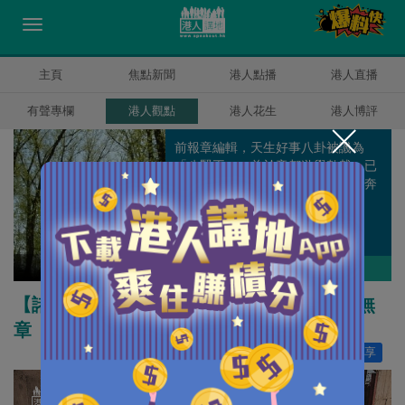
主頁
焦點新聞
港人點播
港人直播
有聲專欄
港人觀點
港人花生
港人博評
前報章編輯，天生好事八卦被譏為
「八賢王」，曾於帝都遊學數載，已
過而立之年仍一事無成，每日為口奔
馳但仍渴望能走到天涯海角。
盧展常
作者其他博評
【諸行無常】美軍撤退臨近死線 行動慌亂無
章
讚好
38
分享