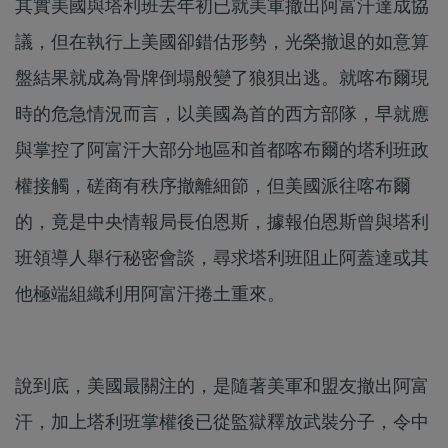
其實美國與塔利班去年初已就美軍撤出阿富汗達成協
議，但在執行上美國卻錯估形勢，光榮撤退的如意算
盤結果就成為骨牌倒塌般變了狼狽出逃。就喀布爾現
時的危急情況而言，以美國為首的西方部隊，早就應
與掌控了阿富汗大部分地區和首都喀布爾的塔利班政
權接觸，磋商有秩序撤離細節，但美國派往喀布爾
的，竟是中央情報局長伯恩斯，據報伯恩斯曾與塔利
班領導人舉行秘密會談，尋求塔利班阻止阿蓋達或其
他極端組織利用阿富汗捲土重來。
說到底，美國最關注的，是隨著美軍和盟友撤出阿富
汗，加上塔利班掌權後已從監獄釋放武裝分子，令中