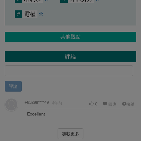
#
霸權
其他觀點
評論
評論
+85298****49
4年前
0
回應
檢舉
Excellent
加載更多