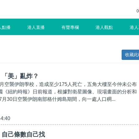
0
人點播
港人直播
有聲專欄
港人觀點
港人
收藏此
】「美」亂炸？
年2月空襲伊朗學校，造成至少175人死亡，五角大樓至今仲未公布
 美國《紐約時報》日前報道，根據對衛星圖像、現場畫面的分析和
月30日空襲伊朗南部格什姆島期間，向一處人口稠...
44:40
】自己條數自己找