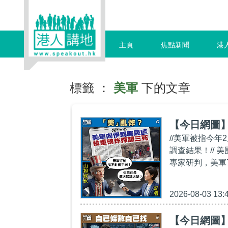
主頁
焦點新聞
港
標籤 ：
美軍
下的文章
【今日網圖
//美軍被指今
調查結果！//
專家研判，美軍7
2026-08-03 13:
【今日網圖