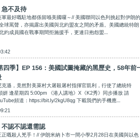
】急不及待
，美軍最好嘅駐地都係留喺美國囉～// 美國聯同以色列挑起對伊朗
全球罵聲，亦揭露出美國與北約盟友之間的矛盾。美國總統特朗
北約成員國在戰事期間拒施援手，更連日抱怨盟...
03:42
第四季】EP 156：美國試圖掩藏的黑歷史，58年前
殺
統尼克遜，竟然對美萊村大屠殺屠村指揮官凱利，行使了總統特
穎妍 逢星期四 5:00pm 《港人講地》X《K2秀》同步播放 請
Tube頻道：https://bit.ly/2kgU8qg 下載我們的手機應...
09:21
】不認不認還需認
正正嘅殺人兇手！// 伊朗米納卜市一間小學2月28日在美國與以色