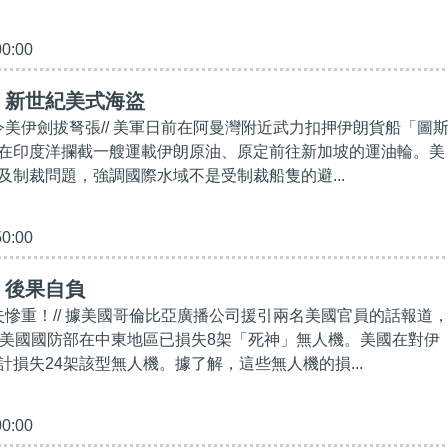
00:00
】新世紀美式海盜
虎令美伊劍拔弩張// 美軍日前在阿曼灣附近武力扣押伊朗貨船「圖
在印度洋攔截一艘運載伊朗原油、原定前往新加坡的運油輪。美
及制裁問題，強調國際水域不是受制裁船隻的避...
50:00
】後果自負
損失慘重！// 據美國哥倫比亞廣播公司援引兩名美國官員的話報道
，美國國防部在中東地區已損失8架「死神」無人機。美國在對伊
計損失24架該型無人機。據了解，這些無人機的損...
00:00