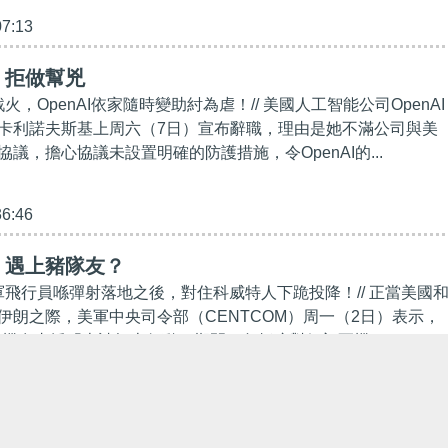
07:13
】拒做幫兇
火，OpenAI依家隨時變助紂為虐！// 美國人工智能公司OpenAI
卡利諾夫斯基上周六（7日）宣布辭職，理由是她不滿公司與美
議，擔心協議未設置明確的防護措施，令OpenAI的...
36:46
】遇上豬隊友？
美軍飛行員喺彈射落地之後，對住科威特人下跪投降！// 正當美國
伊朗之際，美軍中央司令部（CENTCOM）周一（2日）表示，
戰機在支援「史詩怒火行動」期間，包括應對伊朗軍機...
01:47