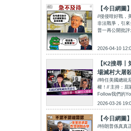
【今日網圖
//侵侵咁好戰
非法戰爭，引來
普一再公開批評
2026-04-10 12:
【K2搜尋丨
場滅村大屠
//時任美國總
權！// 主持：屈
Follow我們的You
2026-03-26 19:
【今日網圖
//特朗普係真真