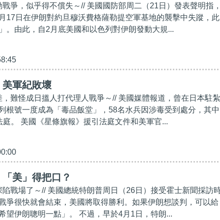
動戰爭，似乎得不償失～// 美國國防部周二（21日）發表聲明指
月17日在伊朗對約旦穆沃費格薩勒提空軍基地的襲擊中失蹤，此
」。由此，自2月底美國和以色列對伊朗發動大規...
58:45
】美軍紀敗壞
係差，難怪成日搵人打代理人戰爭～// 美國媒體報道，曾在日本駐
列根號一度成為「毒品飯堂」，58名水兵因涉毒受到處分，其中
庭。 美國《星條旗報》援引法庭文件和美軍官...
00:00
】「美」得把口？
深陷戰場了～// 美國總統特朗普周日（26日）接受霍士新聞採訪
戰爭很快就會結束，美國將取得勝利。如果伊朗想談判，可以給
望伊朗聰明一點」。 不過，早於4月1日，特朗...