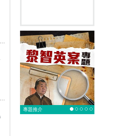
，
紮
專題推介
時