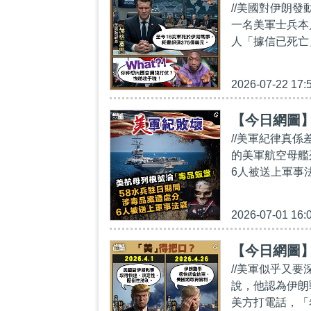
//美國對伊朗發
一名美軍士兵本
人「據信已死亡
2026-07-22 17:
【今日網圖
//美軍紀律真
的美軍航空母艦
6人被送上軍事法
2026-07-01 16:
【今日網圖
//美軍似乎又要
說，他認為伊朗
美方打電話，「希