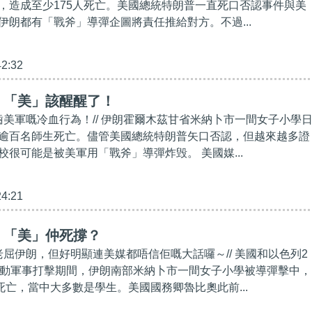
，造成至少175人死亡。美國總統特朗普一直死口否認事件與美
伊朗都有「戰斧」導彈企圖將責任推給對方。不過...
42:32
】「美」該醒醒了！
不齒美軍嘅冷血行為！// 伊朗霍爾木茲甘省米納卜市一間女子小學
逾百名師生死亡。儘管美國總統特朗普矢口否認，但越來越多證
校很可能是被美軍用「戰斧」導彈炸毁。 美國媒...
24:21
】「美」仲死撐？
老屈伊朗，但好明顯連美媒都唔信佢嘅大話囉～// 美國和以色列2
發動軍事打擊期間，伊朗南部米納卜市一間女子小學被導彈擊中，
死亡，當中大多數是學生。美國國務卿魯比奧此前...