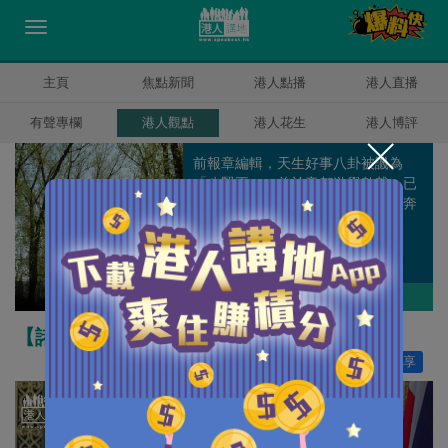
主頁
焦點新聞
港人點播
港人直播
有聲專欄
港人觀點
港人花生
港人博評
前報章編輯，天生好事八卦被譏為
「八賢王」，曾於帝都遊學數載，已
過而立之年仍一事無成，每日為口奔
馳但仍渴望能走到天涯海角。
盧展常
作者其他博評
【諸行無常】英美政客 放下你的虛偽！
讚好
286
分享