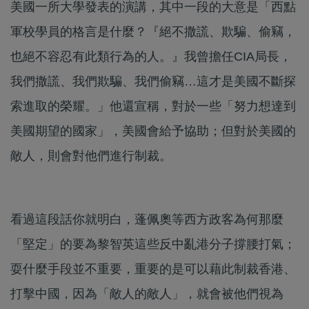
美國一所大學發表的演講，其中一段的大意是「西點
軍校學員的格言是什麼？『絕不撒謊、欺騙、偷竊，
也絕不容忍有此類行為的人。』我曾擔任CIA局長，
我們撒謊、我們欺騙、我們偷竊…這才是美國不斷探
索進取的榮耀。」他還宣稱，對於一些「努力想達到
美國期望的國家」，美國會給予協助；但對於美國的
敵人，則會對他們進行制裁。
看過這段話你就明白，蓬佩奧等西方政客為何那麼
「堅定」的要為黎智英這些反中亂港分子撐腰打氣；
耍什麼手段並不重要，重要的是可以藉此制裁香港、
打擊中國，因為「敵人的敵人」，就會被他們視為