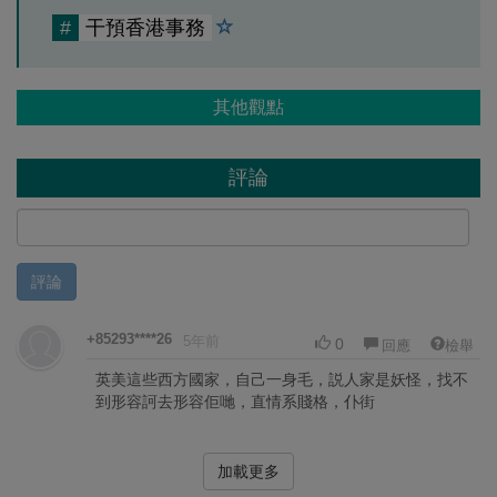
#
干預香港事務
其他觀點
評論
評論
+85293****26
5年前
0
回應
檢舉
英美這些西方國家，自己一身毛，説人家是妖怪，找不
到形容訶去形容佢哋，直情系賤格，仆街
加載更多