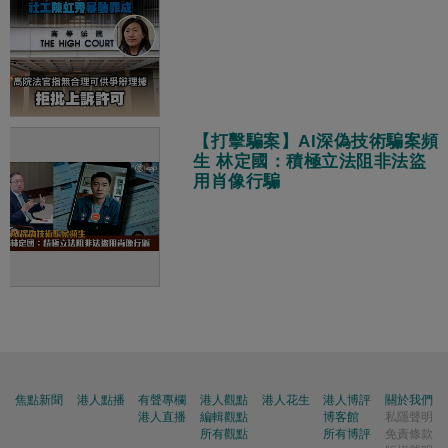
【打擊騙案】AI深偽技術騙案頻
生 林定國：積極立法阻非法盜
用肖像行騙
焦點新聞
港人點播
有聲專欄
港人觀點
港人花生
港人博評
關於我們
港人直播
編輯觀點
博客館
私隱聲明
所有觀點
所有博評
免責條款