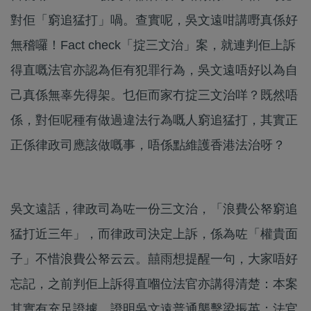
對佢「窮追猛打」喎。查實呢，吳文遠咁講嘢真係好
無稽囉！Fact check「掟三文治」案，就連判佢上訴
得直嘅法官亦認為佢有犯罪行為，吳文遠唔好以為自
己真係無辜先得架。乜佢而家冇掟三文治咩？既然唔
係，對佢呢種有做過違法行為嘅人窮追猛打，其實正
正係律政司應該做嘅事，唔係點維護香港法治呀？
吳文遠話，律政司為咗一份三文治，「浪費公帑窮追
猛打近三年」，而律政司決定上訴，係為咗「權貴面
子」不惜浪費公帑云云。囍雨想提醒一句，大家唔好
忘記，之前判佢上訴得直嗰位法官亦講得清楚：本案
其實有充足證據，證明吳文遠普通襲擊梁振英；法官