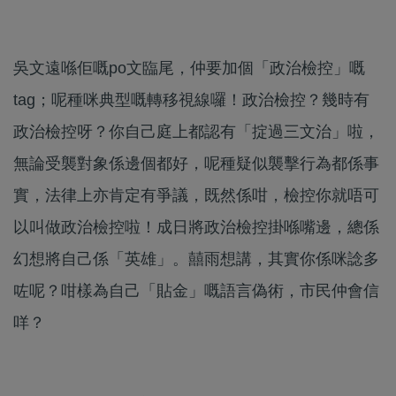
吳文遠喺佢嘅po文臨尾，仲要加個「政治檢控」嘅
tag；呢種咪典型嘅轉移視線囉！政治檢控？幾時有
政治檢控呀？你自己庭上都認有「掟過三文治」啦，
無論受襲對象係邊個都好，呢種疑似襲擊行為都係事
實，法律上亦肯定有爭議，既然係咁，檢控你就唔可
以叫做政治檢控啦！成日將政治檢控掛喺嘴邊，總係
幻想將自己係「英雄」。囍雨想講，其實你係咪諗多
咗呢？咁樣為自己「貼金」嘅語言偽術，市民仲會信
咩？