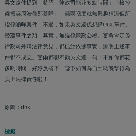
吳文遠仲提到，希望「律政司能花多點時間」「檢控
梁振英周浩鼎鄭若驊」，囍雨喺度就無興趣猜測佢所
指係啲咩案件，不過，如果吳文遠係想講UGL事件、
僭建事件之類，其實，無論係廉政公署、審貪會定係
律政司外聘法律意見，都已經依據事實，證明上述事
件都不成立。囍雨都想奉勸吳文遠一句：不如你都花
多啲時間，好好反省下，諗下如何為自己嘅襲擊行為
負上法律責任啦！
原圖：rthk
標籤