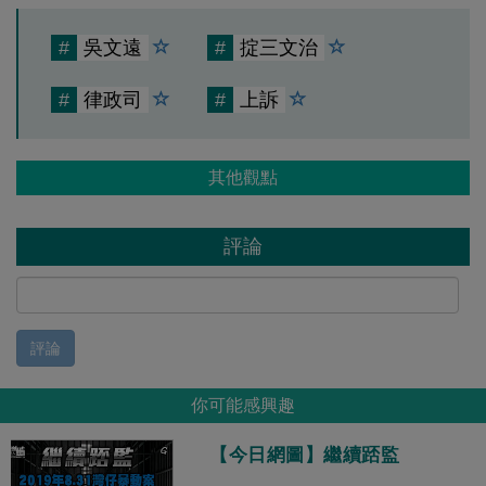
#
吳文遠
#
掟三文治
#
律政司
#
上訴
其他觀點
評論
評論
你可能感興趣
【今日網圖】繼續踎監