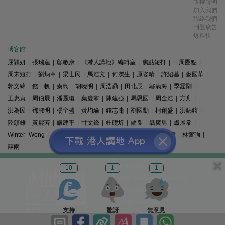
版權聲明
加入我們
聯絡我們
刊登廣告
爆料快
博客館
屈穎妍
|
張瑞蓮
|
顧敏康
|
《港人講地》編輯室
|
焦點短打
|
一周圈點
|
周末短打
|
劉炳章
|
梁世民
|
馬浩文
|
何濼生
|
原姿晴
|
許紹基
|
麥國華
|
郭文緯
|
錢一帆
|
秦島
|
胡曉明
|
周浩鼎
|
田北辰
|
鄔滿海
|
季霆剛
|
王惠貞
|
周伯展
|
潘麗瓊
|
葉慶寧
|
陳建強
|
馬恩國
|
周全浩
|
方舟
|
洪為民
|
鄧淑明
|
楊全盛
|
黃均瑜
|
錢志庸
|
劉國勳
|
柯創盛
|
洪錦鉉
|
陸頌雄
|
黃麗芳
|
嚴建平
|
甘文鋒
|
杜礎圻
|
健良
|
聶廣男
|
盧展常
|
Winter Wong
|
K2
|
梁文新
|
羅崑
|
姚銘
|
陳志豪
|
精選文章
|
林奮強
|
囍雨
© 港人講地
10
1
1
電郵: speakout@speakout.hk
傳真: 85228041301
All rights reserved.
支持
驚訝
無意見
版權所有 不得轉載