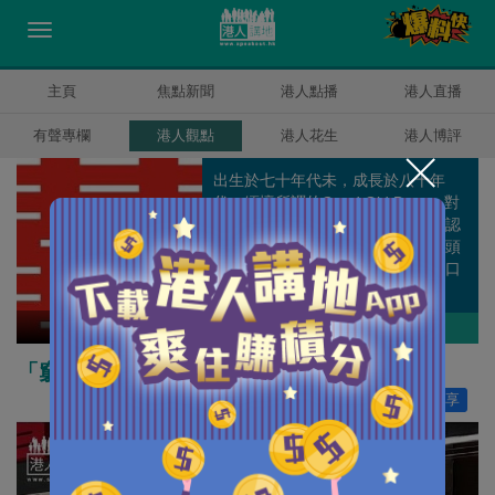
主頁
焦點新聞
港人點播
港人直播
有聲專欄
港人觀點
港人花生
港人博評
出生於七十年代未，成長於八十年
代。緬懷所謂的Good Old Days，對
香港部份人時常嗟天怨地感無奈，認
為香港仍然是「只要努力，仍有出頭
天」的福地，不擅書寫中文，寧寫口
語。
囍雨
作者其他博評
「窮追猛打」正是為守護法治
讚好
549
分享