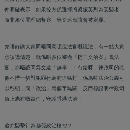
仲明確表示，如果控方係選擇將梁振英列為受襲者，
而非果位署理總督察，吳文遠應該會被定罪。
先唔好講大家同唔同意呢位法官嘅說法，有一點大家
必須講清楚，就係咁多位審過「掟三文治案」嘅法
官，亦唔認同吳文遠「無辜」！冇錯呀，律政司的確
係不惜一切對犯罪行為窮追猛打，係為咗法治公義可
以彰顯，同「政治」兩個字無關，反而係證明律政司
負上應有嘅責任，守護香港法治！
追究襲擊行為都係政治檢控？