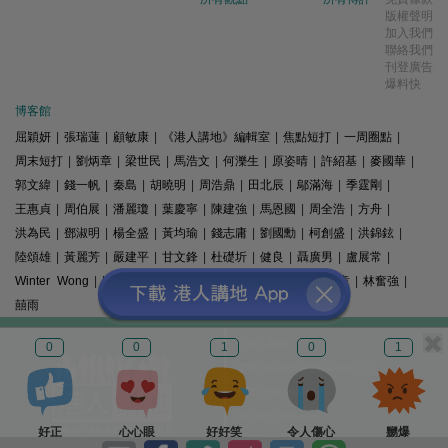
版權聲明
加入我們
聯絡我們
刊登廣告
爆料快
博客館
屈穎妍
|
張瑞蓮
|
顧敏康
|
《港人講地》編輯室
|
焦點短打
|
一周圈點
|
周末短打
|
劉炳章
|
梁世民
|
馬浩文
|
何濼生
|
原姿晴
|
許紹基
|
麥國華
|
郭文緯
|
錢一帆
|
秦島
|
胡曉明
|
周浩鼎
|
田北辰
|
鄔滿海
|
季霆剛
|
王惠貞
|
周伯展
|
潘麗瓊
|
葉慶寧
|
陳建強
|
馬恩國
|
周全浩
|
方舟
|
洪為民
|
鄧淑明
|
楊全盛
|
黃均瑜
|
錢志庸
|
劉國勳
|
柯創盛
|
洪錦鉉
|
陸頌雄
|
黃麗芳
|
嚴建平
|
甘文鋒
|
杜礎圻
|
健良
|
聶廣男
|
盧展常
|
Winter Wong
|
K2
|
梁文新
|
羅崑
|
姚銘
|
陳志豪
|
精選文章
|
林奮強
|
囍雨
© 港人講地
0
0
1
0
1
電郵: speakout@speakout.hk
傳真: 85228041301
All rights reserved.
好正
心心眼
好好笑
令人傷心
嬲爆
版權所有 不得轉載