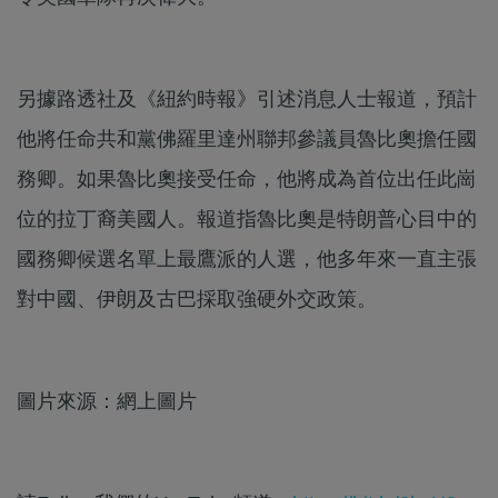
另據路透社及《紐約時報》引述消息人士報道，預計
他將任命共和黨佛羅里達州聯邦參議員魯比奧擔任國
務卿。如果魯比奧接受任命，他將成為首位出任此崗
位的拉丁裔美國人。報道指魯比奧是特朗普心目中的
國務卿候選名單上最鷹派的人選，他多年來一直主張
對中國、伊朗及古巴採取強硬外交政策。
圖片來源：網上圖片