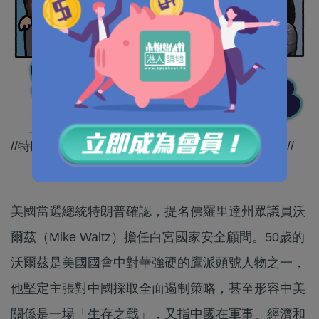
//特朗普任命呢班人，係咩目的大家心中有數啦～//
美國當選總統特朗普確認，提名佛羅里達州眾議員沃
爾茲（Mike Waltz）擔任白宮國家安全顧問。50歲的
沃爾茲是美國國會中對華強硬的鷹派頭號人物之一，
他堅定主張對中國採取全面遏制策略，甚至形容中美
關係是一場「生存之戰」，又指中國在軍事、經濟和