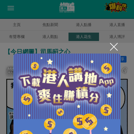
主頁
焦點新聞
港人點播
港人直播
有聲專欄
港人觀點
港人花生
港人博評
【今日網圖】司馬昭之心
讚好
4
分享