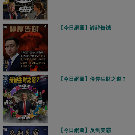
【今日網圖】諄諄告誡
【今日網圖】侵侵生財之道？
【今日網圖】反制美霸