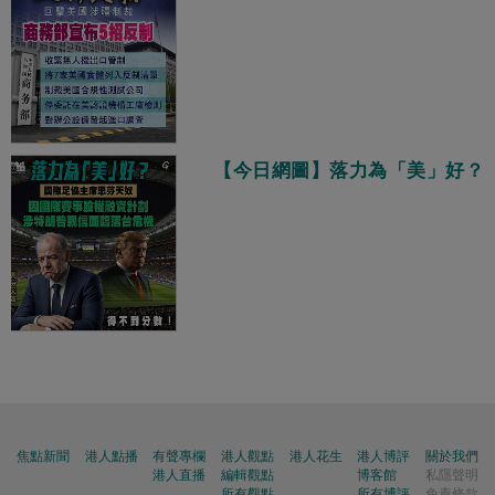
【今日網圖】落力為「美」好？
焦點新聞
港人點播
有聲專欄
港人觀點
港人花生
港人博評
關於我們
港人直播
編輯觀點
博客館
私隱聲明
所有觀點
所有博評
免責條款