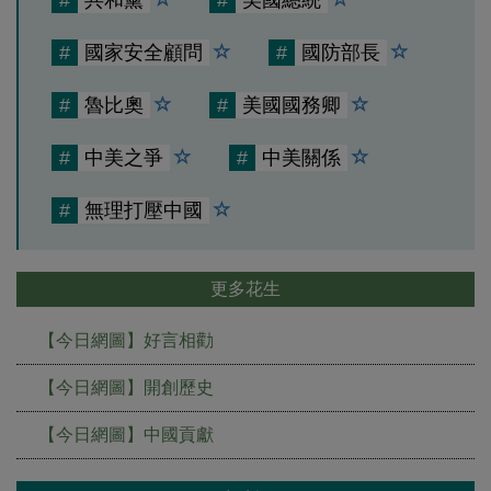
#
共和黨
#
美國總統
#
國家安全顧問
#
國防部長
#
魯比奧
#
美國國務卿
#
中美之爭
#
中美關係
#
無理打壓中國
更多花生
【今日網圖】好言相勸
【今日網圖】開創歷史
【今日網圖】中國貢獻