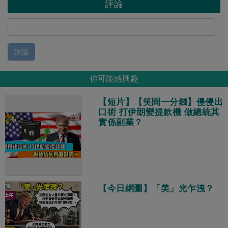
評論
評論
你可能感興趣
【短片】【笑聞一分錢】侵侵出
口術 打伊朗變提款機 做總統其
實係副業？
【今日網圖】「美」光乍洩？