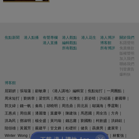
焦點新聞
港人點播
有聲專欄
港人觀點
港人花生
港人博評
關於我們
港人直播
編輯觀點
博客館
私隱聲明
所有觀點
所有博評
免責條款
版權聲明
加入我們
聯絡我們
刊登廣告
爆料快
博客館
屈穎妍
|
張瑞蓮
|
顧敏康
|
《港人講地》編輯室
|
焦點短打
|
一周圈點
|
周末短打
|
劉炳章
|
梁世民
|
馬浩文
|
何濼生
|
原姿晴
|
許紹基
|
麥國華
|
郭文緯
|
錢一帆
|
秦島
|
胡曉明
|
周浩鼎
|
田北辰
|
鄔滿海
|
季霆剛
|
王惠貞
|
周伯展
|
潘麗瓊
|
葉慶寧
|
陳建強
|
馬恩國
|
周全浩
|
方舟
|
洪為民
|
鄧淑明
|
楊全盛
|
黃均瑜
|
錢志庸
|
劉國勳
|
柯創盛
|
洪錦鉉
|
陸頌雄
|
黃麗芳
|
嚴建平
|
甘文鋒
|
杜礎圻
|
健良
|
聶廣男
|
盧展常
|
Winter Wong
|
K2
|
梁文新
|
羅崑
|
姚銘
|
陳志豪
|
精選文章
|
林奮強
|