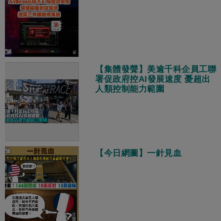
【集體發聲】美逾千科企員工聯
署促政府控AI發展速度 憂超出
人類控制能力範圍
【今日網圖】一針見血