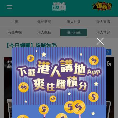
主頁
焦點新聞
港人點播
港人直播
有聲專欄
港人觀點
港人花生
港人博評
【今日網圖】盜賊如毛
讚好
50
分享