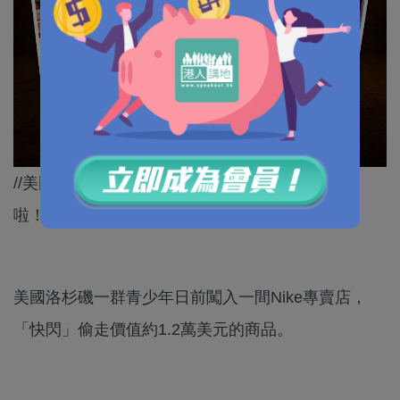
//美國治安差成咁，政客關心吓自己嘅下一代仲好
啦！///
美國洛杉磯一群青少年日前闖入一間Nike專賣店，
「快閃」偷走價值約1.2萬美元的商品。