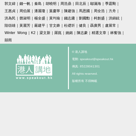
郭文緯
|
錢一帆
|
秦島
|
胡曉明
|
周浩鼎
|
田北辰
|
鄔滿海
|
季霆剛
|
王惠貞
|
周伯展
|
潘麗瓊
|
葉慶寧
|
陳建強
|
馬恩國
|
周全浩
|
方舟
|
洪為民
|
鄧淑明
|
楊全盛
|
黃均瑜
|
錢志庸
|
劉國勳
|
柯創盛
|
洪錦鉉
|
陸頌雄
|
黃麗芳
|
嚴建平
|
甘文鋒
|
杜礎圻
|
健良
|
聶廣男
|
盧展常
|
Winter Wong
|
K2
|
梁文新
|
羅崑
|
姚銘
|
陳志豪
|
精選文章
|
林奮強
|
囍雨
© 港人講地
電郵: speakout@speakout.hk
傳真: 85228041301
All rights reserved.
版權所有 不得轉載