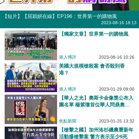
【短片】【屈穎妍在線】EP196：世界第一的購物風
有聲專欄
2023-08-16 18:13
【獨家文章】世界第一的購物風
港人博評
2023-08-16 10:26
美國大規模槍殺案 會否殺到香
港？
港人博評
2023-01-29 09:00
【華人之光】奧斯卡金像獎公布入
圍名單 楊紫瓊首位華人問鼎奧斯
卡影后
焦點新聞
2023-01-25 13:32
【槍擊之國】加州洛杉磯農曆新年
活動爆槍擊案 警方表示至少9死