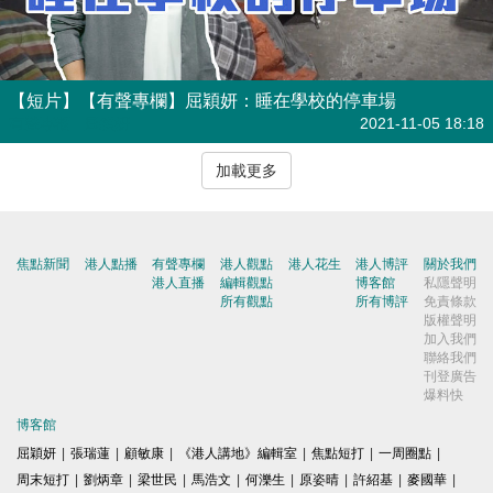
【短片】【有聲專欄】屈穎妍：睡在學校的停車場
有聲專欄
| 屈穎妍
2021-11-05 18:18
加載更多
焦點新聞
港人點播
有聲專欄
港人觀點
港人花生
港人博評
關於我們
港人直播
編輯觀點
博客館
私隱聲明
所有觀點
所有博評
免責條款
版權聲明
加入我們
聯絡我們
刊登廣告
爆料快
博客館
屈穎妍
|
張瑞蓮
|
顧敏康
|
《港人講地》編輯室
|
焦點短打
|
一周圈點
|
周末短打
|
劉炳章
|
梁世民
|
馬浩文
|
何濼生
|
原姿晴
|
許紹基
|
麥國華
|