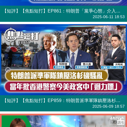
【短評】【焦點短打】EP861：特朗普「黨爭心態」介入洛杉磯騷亂 兩黨惡鬥美國內戰一觸即發？
港人直播
2025-06-11 18:53
【短評】【焦點短打】EP859：特朗普派準軍隊鎮壓洛杉磯騷亂 當年批香港警察今美政客中「迴力鏢」
港人直播
2025-06-09 18:57