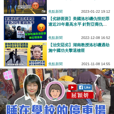
焦點新聞
2023-01-22 19:12
【劣跡斑斑】美國洛杉磯仇恨犯罪
達近20年最高水平 針對亞裔仇恨
犯罪創紀錄新高
焦點新聞
2022-12-08 16:52
【治安惡劣】湖南教授洛杉磯遇劫
施中國功夫擊退槍匪
焦點新聞
2021-11-08 14:55