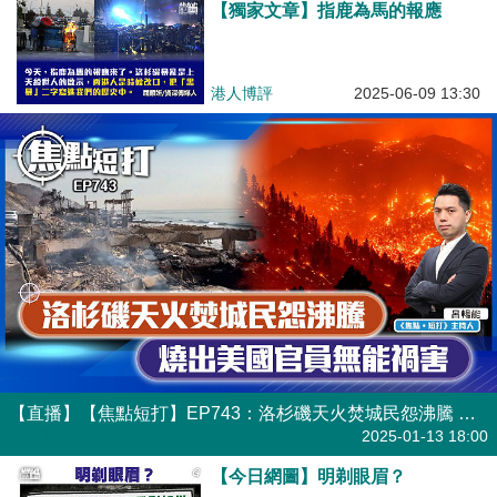
【獨家文章】指鹿為馬的報應
港人博評
2025-06-09 13:30
【直播】【焦點短打】EP743：洛杉磯天火焚城民怨沸騰 燒出美國官員無能禍害
港人直播
2025-01-13 18:00
【今日網圖】明剃眼眉？