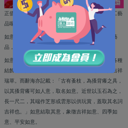
正值農曆新年，怎可缺少介紹中國傳統的裝飾手工藝
品呢？
如意結，為中國結之一，是用繩編織而成的手工藝
品，在中國民族手工藝品中佔重要地位。
如意結的形狀似靈芝，由四個三環結組成，幾乎各種
結飾都可搭配。傳說中靈芝為長生不老之葯，是吉祥
瑞草。而辭海亦記載：「古有蚤枝，為搔背癢之具，
以其搔背癢可如人意，取名如意。近世以玉石為之，
長一尺二，其端作芝形或雲形以供玩賞，蓋取其名詞
吉祥也。」如意結取其意，象徵吉祥如意、四季如
意、平安如意。