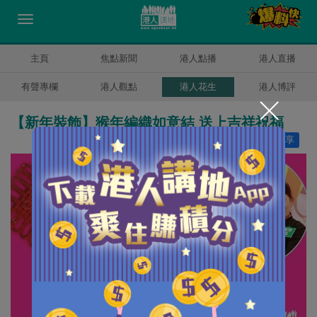
主頁
焦點新聞
港人點播
港人直播
有聲專欄
港人觀點
港人花生
港人博評
【新年裝飾】猴年編織如意結 送上吉祥祝福
讚好
0
分享