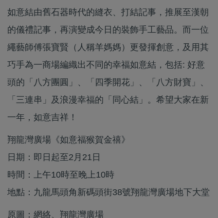
如意結由舊石器時代的縫衣、打結記事，推展至漢朝
的儀禮記事，再演變成今日的裝飾手工藝品。而一位
繩藝師傅張寶賢（人稱羊媽媽）更發揮創意，及用其
巧手為一商場編織出不同的幸福如意結，包括: 好意
頭的「八方團圓」、「四季開花」、「八方財寶」、
「三連串」及浪漫幸福的「同心結」。希望大家在新
一年，如意吉祥！
翔龍灣廣場《如意福猴賀金禧》
日期：即日起至2月21日
時間：上午10時至晚上10時
地點：九龍馬頭角新碼頭街38號翔龍灣廣場地下大堂
原圖：網絡、翔龍灣廣場