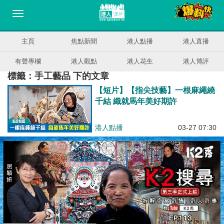
主頁
焦點新聞
港人點播
港人直播
有聲專欄
港人觀點
港人花生
港人博評
標籤：手工藝品 下的文章
【短片】【指尖技藝】一根麻繩繞
千結 織就馬年美好期許
港人點播
03-27 07:30