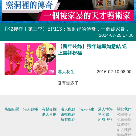
【K2搜尋丨第三季】EP113：窯洞裡的傳奇，一個被家暴的天才藝術家
港人直播
2024-07-25 17:00
【新年裝飾】猴年編織如意結 送
上吉祥祝福
港人花生
2016-02-10 08:00
沒有更多了
焦點新聞
港人點播
有聲專欄
港人觀點
港人花生
港人博評
關於我們
港人直播
編輯觀點
博客館
私隱聲明
所有觀點
所有博評
免責條款
版權聲明
加入我們
聯絡我們