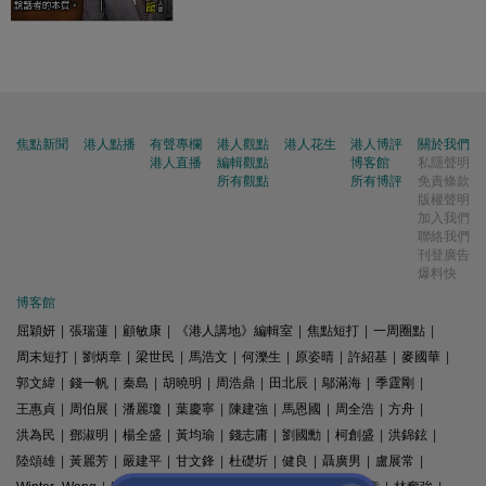
焦點新聞
港人點播
有聲專欄
港人觀點
港人花生
港人博評
關於我們
港人直播
編輯觀點
博客館
私隱聲明
所有觀點
所有博評
免責條款
版權聲明
加入我們
聯絡我們
刊登廣告
爆料快
博客館
屈穎妍
|
張瑞蓮
|
顧敏康
|
《港人講地》編輯室
|
焦點短打
|
一周圈點
|
周末短打
|
劉炳章
|
梁世民
|
馬浩文
|
何濼生
|
原姿晴
|
許紹基
|
麥國華
|
郭文緯
|
錢一帆
|
秦島
|
胡曉明
|
周浩鼎
|
田北辰
|
鄔滿海
|
季霆剛
|
王惠貞
|
周伯展
|
潘麗瓊
|
葉慶寧
|
陳建強
|
馬恩國
|
周全浩
|
方舟
|
洪為民
|
鄧淑明
|
楊全盛
|
黃均瑜
|
錢志庸
|
劉國勳
|
柯創盛
|
洪錦鉉
|
陸頌雄
|
黃麗芳
|
嚴建平
|
甘文鋒
|
杜礎圻
|
健良
|
聶廣男
|
盧展常
|