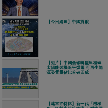
【今日網圖】中國貢獻
【短片】中國低碳轉型里程碑
太陽能裝機追平煤電 可再生能
源發電量佔比首破四成
【建軍節特輯】新一代「機械