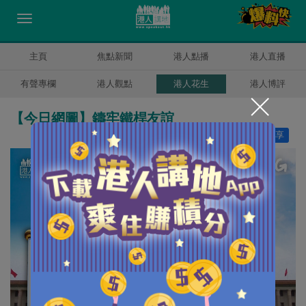
主頁
焦點新聞
港人點播
港人直播
有聲專欄
港人觀點
港人花生
港人博評
【今日網圖】鑄牢鐵桿友誼
讚好
29
分享