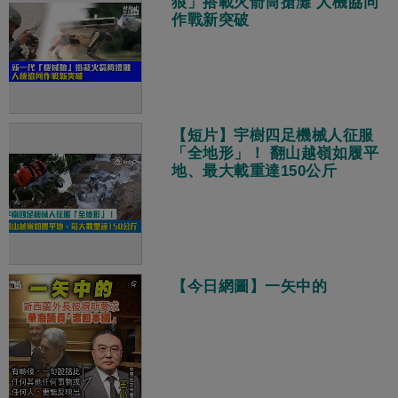
狼」搭載火箭筒搶灘 人機協同
作戰新突破
【短片】宇樹四足機械人征服
「全地形」！ 翻山越嶺如履平
地、最大載重達150公斤
【今日網圖】一矢中的