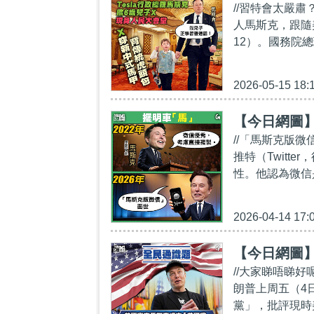
//習特會太嚴肅
人馬斯克，跟隨美
12）。國務院總
2026-05-15 18:
【今日網圖
//「馬斯克版微
推特（Twitt
性。他認為微信
2026-04-14 17:
【今日網圖
//大家睇唔睇
朗普上周五（4
黨」，批評現時