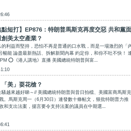
26:46
點短打】EP876：特朗普馬斯克再度交惡 共和黨
重創美太空產業？
自己的利益而堅持，恐怕不再是普通的口水戰，而是一場激烈的「
：呂暢能 論盡最新熱話、拆解新聞內幕 約定你，和你不吐不快！ 
00PM ⭕《港人講地》直播 美國總統特朗普與富...
41:10
】「美」耍花槍？
花生騷越來越好睇～// 美國總統特朗普與昔日拍檔、美國富商馬斯
戰。馬斯克周一（6月30日）連發數十條帖文，狠批特朗普力推
收和支出法案，揚言要令支持法案的議員在中期選...
36:41