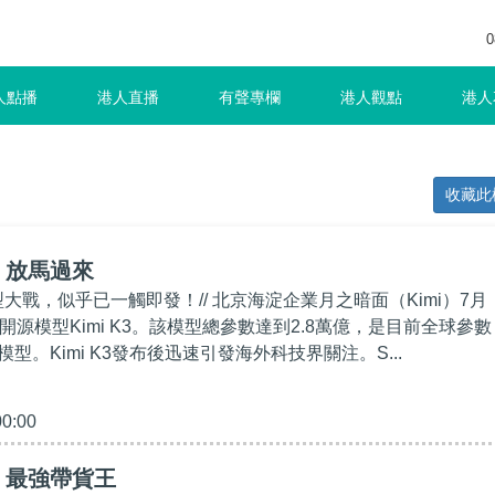
0
人點播
港人直播
有聲專欄
港人觀點
港人
收藏此
】放馬過來
模型大戰，似乎已一觸即發！// 北京海淀企業月之暗面（Kimi）7月
開源模型Kimi K3。該模型總參數達到2.8萬億，是目前全球參數
型。Kimi K3發布後迅速引發海外科技界關注。S...
00:00
】最強帶貨王