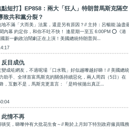
點短打】EP858：兩大「狂人」特朗普馬斯克隔空
導致共和黨分裂？
純地不滿「大而美」法案，還是另有原因？// 主持：呂暢能 論盡
內幕 約定你，和你不吐不快！ 逢星期一至五 6:00PM ⭕《港
美國新一齣政治鬧劇正在上演！美國總統特朗普與...
14:17
】反目成仇
盟友變成咗網友，不過呢場「口水戰」好似越嚟越好睇！// 美國總
力助手、全球首富馬斯克的關係持續惡化，兩人周四（5日）在
鋒，互數不是，馬斯克更直言：「是時候拋出真正...
50:04
】此情不再
係得啖笑，睇嚟仲有大批花生食～// 剛於上月卸下特別政府僱員職