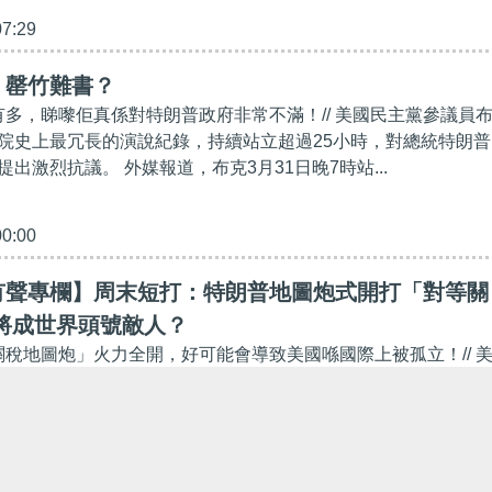
07:29
】罄竹難書？
日有多，睇嚟佢真係對特朗普政府非常不滿！// 美國民主黨參議員
院史上最冗長的演說紀錄，持續站立超過25小時，對總統特朗普
出激烈抗議。 外媒報道，布克3月31日晚7時站...
00:00
有聲專欄】周末短打：特朗普地圖炮式開打「對等關
將成世界頭號敵人？
「關稅地圖炮」火力全開，好可能會導致美國喺國際上被孤立！// 
月2日在白宮簽署行政命令，落實向全球多國及地區實施所謂「對
對中國進口的產品加徵34%關稅，這項「對等關稅...
00:00