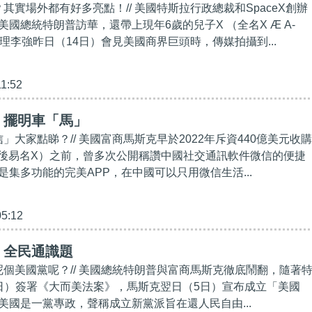
？其實場外都有好多亮點！// 美國特斯拉行政總裁和SpaceX創辦
國總統特朗普訪華，還帶上現年6歲的兒子X （全名X Æ A-
理李強昨日（14日）會見美國商界巨頭時，傳媒拍攝到...
11:52
】擺明車「馬」
信」大家點睇？// 美國富商馬斯克早於2022年斥資440億美元收購
er，後易名X）之前，曾多次公開稱讚中國社交通訊軟件微信的便捷
是集多功能的完美APP，在中國可以只用微信生活...
05:12
】全民通識題
好呢個美國黨呢？// 美國總統特朗普與富商馬斯克徹底鬧翻，隨著
日）簽署《大而美法案》，馬斯克翌日（5日）宣布成立「美國
美國是一黨專政，聲稱成立新黨派旨在還人民自由...