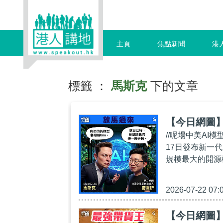
主頁
焦點新聞
港
標籤 ：
馬斯克
下的文章
【今日網圖
//呢場中美AI
17日發布新一代
規模最大的開源模
2026-07-22 07:
【今日網圖