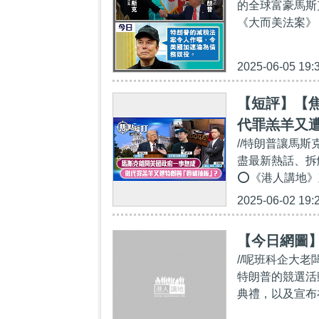
的全球富豪馬斯
《大而美法案》（Bi
2025-06-05 19:
【短評】【焦
代罪羔羊又
//特朗普讓馬斯
盡最新熱話、拆解
⭕《港人講地》
2025-06-02 19:
【今日網圖
//呢班科企大
特朗普的競選活
典禮，以及宣布