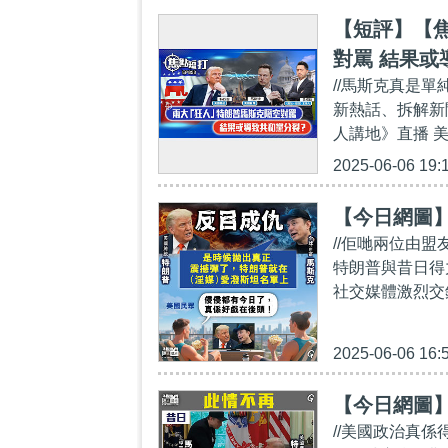
【短評】【焦
對罵 結果或
//馬斯克真是單
新熱話、拆解新聞
人講地》直播 
2025-06-06 19:
【今日網圖
//佢哋兩位由
特朗普與昔日得
社交媒體激烈交
2025-06-06 16:
【今日網圖
//美國政治真