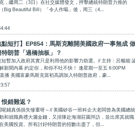
克，繼周二（3日）在社交媒體發文，抨擊總統特朗普力推的
g Beautiful Bill）「令人作嘔」後，周三（4...
34:44
點短打】EP854：馬斯克離開美國政府一事無成 
遭特朗普「過橋抽板」？
克短暫加入政府其實只是利用他的影響力助選。// 主持：呂暢能 
新聞內幕 約定你，和你不吐不快！ 逢星期一至五 6:00PM
直播 美國富豪馬斯克當初高調加入特朗普政府，豪...
23:57
】恨錯難返？
老闆呢鋪真係損失慘重呀～// 美國矽谷一班科企大老闆曾為美國總
動和就職典禮大灑金錢，又排隊赴海湖莊園拜訪，並出席其就職
在美國投資。所有討好特朗普的招數出盡了，但...