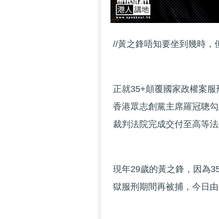
//黃之鋒唔知要坐到幾時，
正就35+顛覆國家政權案
香港眾志創黨主席羅冠聰勾
裁判法院完成交付至高等法
現年29歲的黃之鋒，因為3
獄服刑期間再被捕，今日由