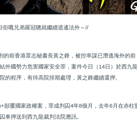
但佢嘅兄弟羅冠聰就繼續逍遙法外～//
服刑的前香港眾志秘書長黃之鋒，被控串謀已潛逃海外的前
結外國勢力危害國家安全罪，案件今日（14日）於西九
院的程序，有待高院排期處理，黃之鋒繼續還押。
5+顛覆國家政權案，罪成判囚4年8個月，去年6月在赤柱
囚車押送到西九龍裁判法院應訊。