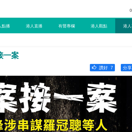
0
人點播
港人直播
有聲專欄
港人觀點
港人
接一案
讚好
7
分享