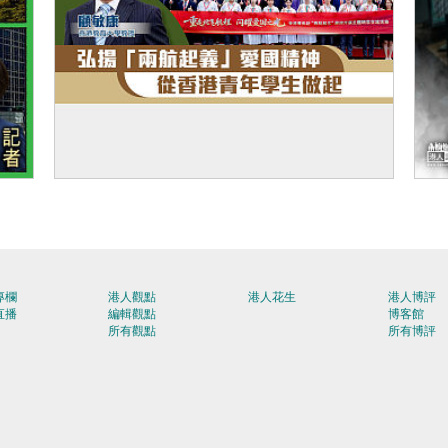
【短片】【有聲專欄】顧敏康：弘揚「兩航
【
起義」愛國精神 從香港青年學生做起
專欄
港人觀點
港人花生
港人博評
直播
編輯觀點
博客館
所有觀點
所有博評