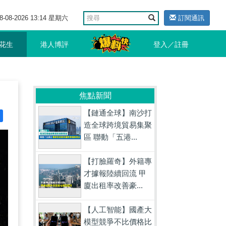
8-08-2026 13:14 星期六
訂閱通訊
花生
港人博評
登入／註冊
焦點新聞
【鏈通全球】南沙打
造全球跨境貿易集聚
區 聯動「五港...
【打臉羅奇】外籍專
才據報陸續回流 甲
廈出租率改善豪...
【人工智能】國產大
模型競爭不比價格比