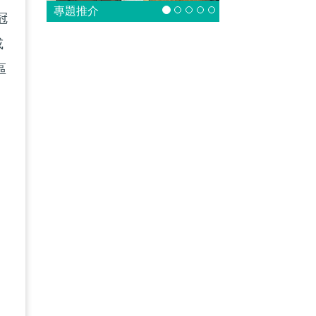
專題推介
冠
或
區