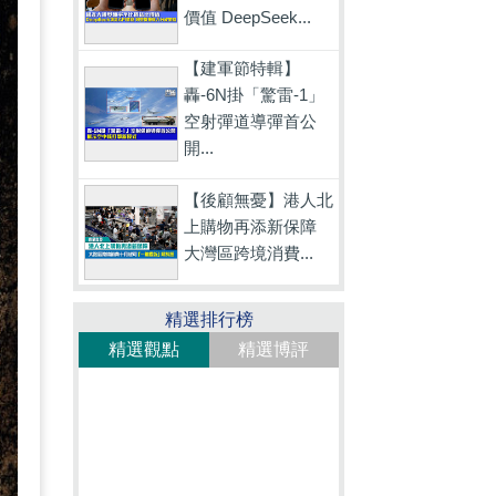
價值 DeepSeek...
【建軍節特輯】
轟-6N掛「驚雷-1」
空射彈道導彈首公
開...
【後顧無憂】港人北
上購物再添新保障
大灣區跨境消費...
精選排行榜
精選觀點
精選博評