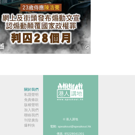
今日網圖】咎由自取
關於我們
私隱聲明
免責條款
版權聲明
加入我們
聯絡我們
© 港人講地
刊登廣告
爆料快
電郵: speakout@speakout.hk
傳真: 85228041301