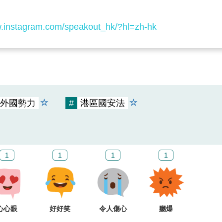
w.instagram.com/speakout_hk/?hl=zh-hk
外國勢力
#
港區國安法
1
1
1
1
心心眼
好好笑
令人傷心
嬲爆