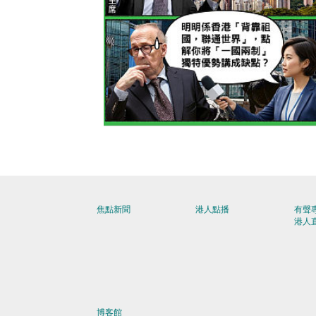
【今日網圖】羅奇又轉軚？
焦點新聞
港人點播
有聲
港人
博客館