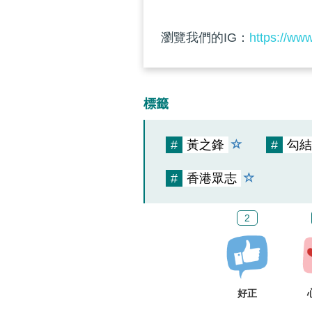
瀏覽我們的IG：
https://ww
標籤
#
黃之鋒
#
勾結
#
香港眾志
2
好正