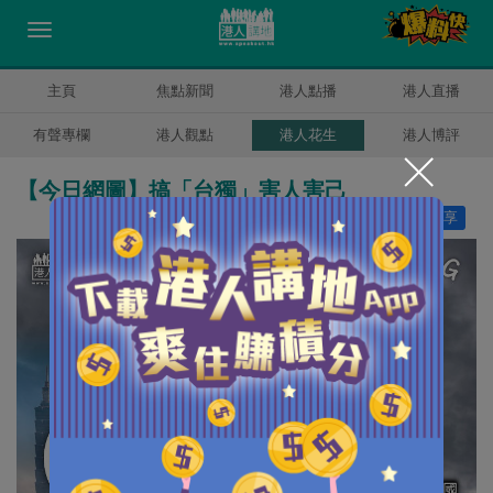
主頁
焦點新聞
港人點播
港人直播
有聲專欄
港人觀點
港人花生
港人博評
【今日網圖】搞「台獨」害人害己
讚好
9
分享