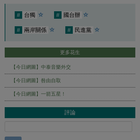
#
台獨
#
國台辦
#
兩岸關係
#
民進黨
更多花生
【今日網圖】中泰音樂外交
【今日網圖】咎由自取
【今日網圖】一箭五星！
評論