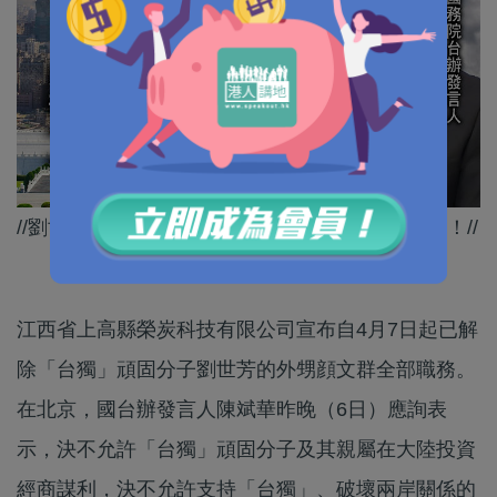
//劉世芳揀搞「台獨」呢條不歸路，最終必遭懲治！//
江西省上高縣榮炭科技有限公司宣布自4月7日起已解
除「台獨」頑固分子劉世芳的外甥顔文群全部職務。
在北京，國台辦發言人陳斌華昨晚（6日）應詢表
示，決不允許「台獨」頑固分子及其親屬在大陸投資
經商謀利，決不允許支持「台獨」、破壞兩岸關係的