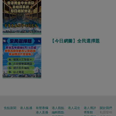
【今日網圖】全民選擇題
焦點新聞
港人點播
有聲專欄
港人觀點
港人花生
港人博評
關於我們
港人直播
編輯觀點
博客館
私隱聲明