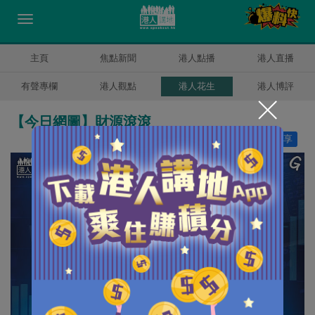
主頁
焦點新聞
港人點播
港人直播
有聲專欄
港人觀點
港人花生
港人博評
【今日網圖】財源滾滾
讚好
7
分享