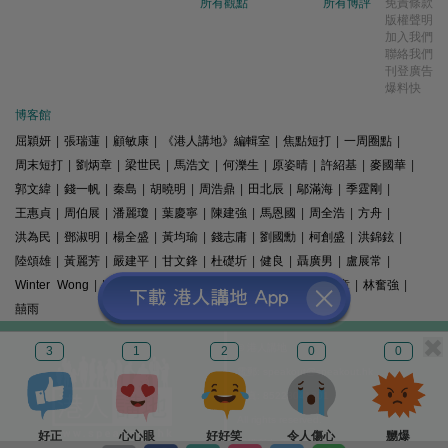
所有觀點
所有博評
免責條款
版權聲明
加入我們
聯絡我們
刊登廣告
爆料快
博客館
屈穎妍
|
張瑞蓮
|
顧敏康
|
《港人講地》編輯室
|
焦點短打
|
一周圈點
|
周末短打
|
劉炳章
|
梁世民
|
馬浩文
|
何濼生
|
原姿晴
|
許紹基
|
麥國華
|
郭文緯
|
錢一帆
|
秦島
|
胡曉明
|
周浩鼎
|
田北辰
|
鄔滿海
|
季霆剛
|
王惠貞
|
周伯展
|
潘麗瓊
|
葉慶寧
|
陳建強
|
馬恩國
|
周全浩
|
方舟
|
洪為民
|
鄧淑明
|
楊全盛
|
黃均瑜
|
錢志庸
|
劉國勳
|
柯創盛
|
洪錦鉉
|
陸頌雄
|
黃麗芳
|
嚴建平
|
甘文鋒
|
杜礎圻
|
健良
|
聶廣男
|
盧展常
|
Winter Wong
|
K2
|
梁文新
|
羅崑
|
姚銘
|
陳志豪
|
精選文章
|
林奮強
|
囍雨
© 港人講地
3
1
2
0
0
電郵: speakout@speakout.hk
傳真: 85228041301
All rights reserved.
好正
心心眼
好好笑
令人傷心
嬲爆
版權所有 不得轉載