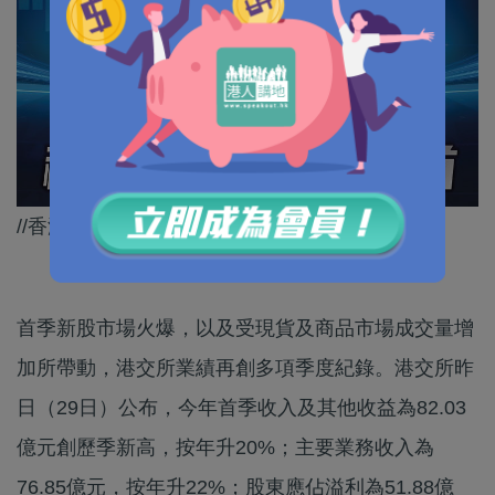
//香港嘅國際金融中心地位越嚟越穩固！//
首季新股市場火爆，以及受現貨及商品市場成交量增
加所帶動，港交所業績再創多項季度紀錄。港交所昨
日（29日）公布，今年首季收入及其他收益為82.03
億元創歷季新高，按年升20%；主要業務收入為
76.85億元，按年升22%；股東應佔溢利為51.88億