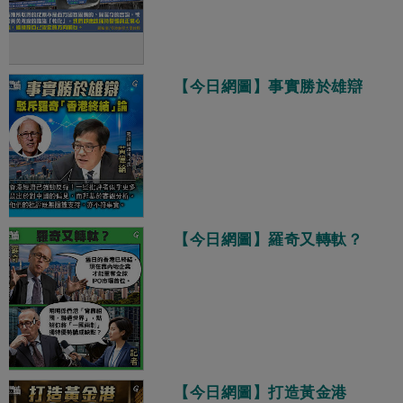
【今日網圖】事實勝於雄辯
【今日網圖】羅奇又轉軚？
【今日網圖】打造黃金港