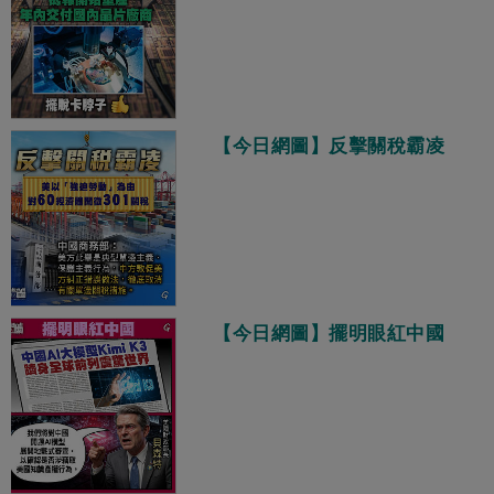
【今日網圖】反擊關稅霸凌
【今日網圖】擺明眼紅中國