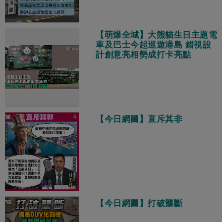
【萌爆全城】大熊貓生日主題電
車及巴士今起巡遊港島 錯視設
計創意亮相勢成打卡亮點
【今日網圖】直斥其非
【今日網圖】打破壟斷