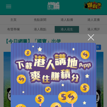
主頁
焦點新聞
港人點播
港人直播
有聲專欄
港人觀點
港人花生
港人博評
【今日網圖】「國寶」出使
讚好
11
分享