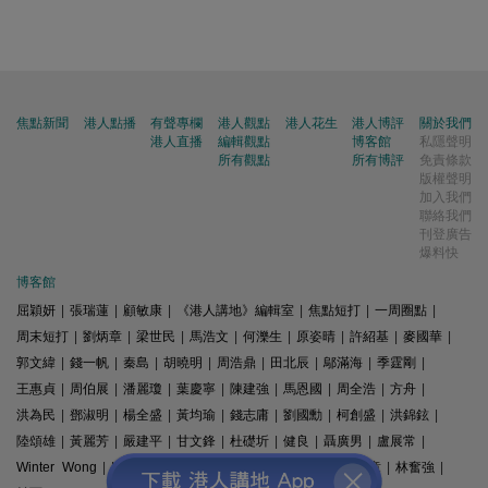
焦點新聞
港人點播
有聲專欄
港人觀點
港人花生
港人博評
關於我們
港人直播
編輯觀點
博客館
私隱聲明
所有觀點
所有博評
免責條款
版權聲明
加入我們
聯絡我們
刊登廣告
爆料快
博客館
屈穎妍
|
張瑞蓮
|
顧敏康
|
《港人講地》編輯室
|
焦點短打
|
一周圈點
|
周末短打
|
劉炳章
|
梁世民
|
馬浩文
|
何濼生
|
原姿晴
|
許紹基
|
麥國華
|
郭文緯
|
錢一帆
|
秦島
|
胡曉明
|
周浩鼎
|
田北辰
|
鄔滿海
|
季霆剛
|
王惠貞
|
周伯展
|
潘麗瓊
|
葉慶寧
|
陳建強
|
馬恩國
|
周全浩
|
方舟
|
洪為民
|
鄧淑明
|
楊全盛
|
黃均瑜
|
錢志庸
|
劉國勳
|
柯創盛
|
洪錦鉉
|
陸頌雄
|
黃麗芳
|
嚴建平
|
甘文鋒
|
杜礎圻
|
健良
|
聶廣男
|
盧展常
|
Winter Wong
|
K2
|
梁文新
|
羅崑
|
姚銘
|
陳志豪
|
精選文章
|
林奮強
|