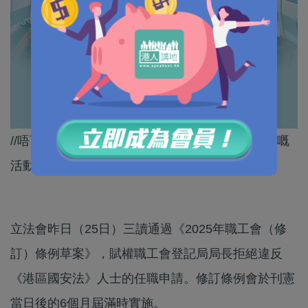
//唔可以再畀人利用工會名義，進行危害國家安全嘅
活動！//
立法會昨日（25日）三讀通過《2025年職工會（修
訂）條例草案》，賦權職工會登記局局長拒絕違反
《港區國安法》人士的任職申請。修訂條例會於刊憲
當日後的6個月屆滿時實施。