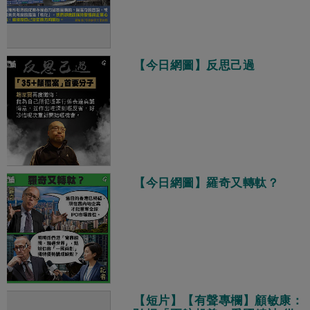
【今日網圖】反思己過
【今日網圖】羅奇又轉軚？
【短片】【有聲專欄】顧敏康：