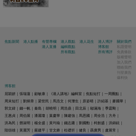
焦點新聞
港人點播
有聲專欄
港人觀點
港人花生
港人博評
關於我們
港人直播
編輯觀點
博客館
私隱聲明
所有觀點
所有博評
免責條款
版權聲明
加入我們
聯絡我們
刊登廣告
爆料快
博客館
屈穎妍
|
張瑞蓮
|
顧敏康
|
《港人講地》編輯室
|
焦點短打
|
一周圈點
|
周末短打
|
劉炳章
|
梁世民
|
馬浩文
|
何濼生
|
原姿晴
|
許紹基
|
麥國華
|
郭文緯
|
錢一帆
|
秦島
|
胡曉明
|
周浩鼎
|
田北辰
|
鄔滿海
|
季霆剛
|
王惠貞
|
周伯展
|
潘麗瓊
|
葉慶寧
|
陳建強
|
馬恩國
|
周全浩
|
方舟
|
洪為民
|
鄧淑明
|
楊全盛
|
黃均瑜
|
錢志庸
|
劉國勳
|
柯創盛
|
洪錦鉉
|
陸頌雄
|
黃麗芳
|
嚴建平
|
甘文鋒
|
杜礎圻
|
健良
|
聶廣男
|
盧展常
|