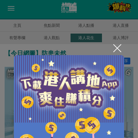
主頁
焦點新聞
港人點播
港人直播
有聲專欄
港人觀點
港人花生
港人博評
【今日網圖】防患未然
讚好
21
分享