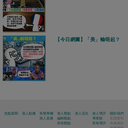
【今日網圖】「美」輸唔起？
焦點新聞
港人點播
有聲專欄
港人觀點
港人花生
港人博評
關於我們
港人直播
編輯觀點
博客館
私隱聲明
所有觀點
所有博評
免責條款
版權聲明