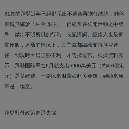
81歲的拜登近年已經顯示出不適合再擔任總統，雖然
聲稱無確診「柏金遜症」，但經常在公開活動之中發
呆，做出不明所以的行為，忘記講詞、認錯人也是家
常便飯，這樣的情況下，民主黨都繼續支持拜登連
任，到現時大選形勢不利，才選擇逼宮。根據資料顯
示，拜登團隊單在6月就支出5900萬美元（約4.6億港
元）選舉經費，一路以來浪費如此多金錢，到頭來原
來是一場空。
拜登對外政策進退失據