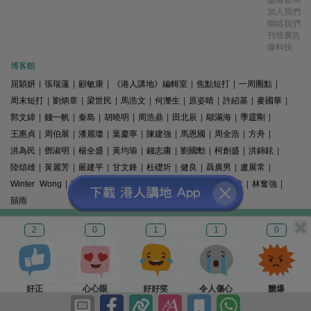
加入我們
聯絡我們
刊登廣告
爆料快
博客館
屈穎妍
|
張瑞蓮
|
顧敏康
|
《港人講地》編輯室
|
焦點短打
|
一周圈點
|
周末短打
|
劉炳章
|
梁世民
|
馬浩文
|
何濼生
|
原姿晴
|
許紹基
|
麥國華
|
郭文緯
|
錢一帆
|
秦島
|
胡曉明
|
周浩鼎
|
田北辰
|
鄔滿海
|
季霆剛
|
王惠貞
|
周伯展
|
潘麗瓊
|
葉慶寧
|
陳建強
|
馬恩國
|
周全浩
|
方舟
|
洪為民
|
鄧淑明
|
楊全盛
|
黃均瑜
|
錢志庸
|
劉國勳
|
柯創盛
|
洪錦鉉
|
陸頌雄
|
黃麗芳
|
嚴建平
|
甘文鋒
|
杜礎圻
|
健良
|
聶廣男
|
盧展常
|
Winter Wong
|
K2
|
梁文新
|
羅崑
|
姚銘
|
陳志豪
|
精選文章
|
林奮強
|
囍雨
© 港人講地
2
0
1
1
0
電郵: speakout@speakout.hk
傳真: 85228041301
All rights reserved.
好正
心心眼
好好笑
令人傷心
嬲爆
版權所有 不得轉載