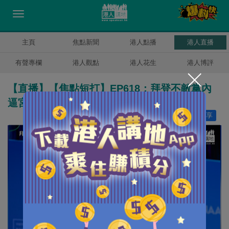
主頁
焦點新聞
港人點播
港人直播
有聲專欄
港人觀點
港人花生
港人博評
【直播】【焦點短打】EP618：拜登不敵黨內
逼宮終退選 上演美式民主虛偽鬧劇
讚好
5
分享