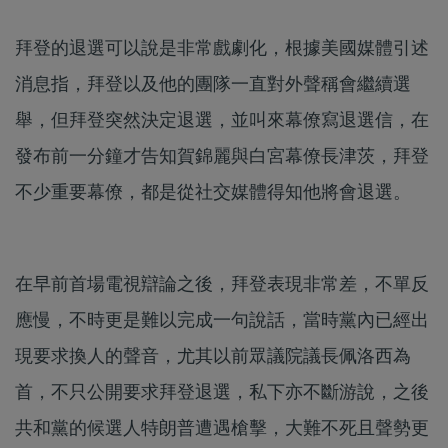
拜登的退選可以說是非常戲劇化，根據美國媒體引述
消息指，拜登以及他的團隊一直對外聲稱會繼續選
舉，但拜登突然決定退選，並叫來幕僚寫退選信，在
發布前一分鐘才告知賀錦麗與白宮幕僚長津茨，拜登
不少重要幕僚，都是從社交媒體得知他將會退選。
在早前首場電視辯論之後，拜登表現非常差，不單反
應慢，不時更是難以完成一句說話，當時黨內已經出
現要求換人的聲音，尤其以前眾議院議長佩洛西為
首，不只公開要求拜登退選，私下亦不斷游說，之後
共和黨的候選人特朗普遭遇槍擊，大難不死且聲勢更