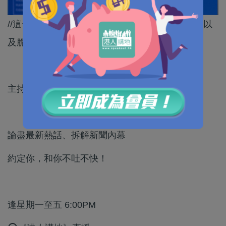
//這一連串鬧劇就足以證明美式民主是多麼的虛偽以
及脆弱。//
主持：呂暢能
論盡最新熱話、拆解新聞內幕
約定你，和你不吐不快！
逢星期一至五 6:00PM