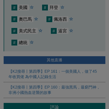
#
美國
#
拜登
#
奧巴馬
#
佩洛西
#
美式民主
#
逼宮
#
總統
其他直播
【K2搜尋丨第四季】EP 161：一個美國人，做了45
年收買佬 為中國人記錄生活
【K2搜尋丨第四季】EP 160：最強黑馬，最窮門神，
非洲小國熱血逆襲的故事
評論