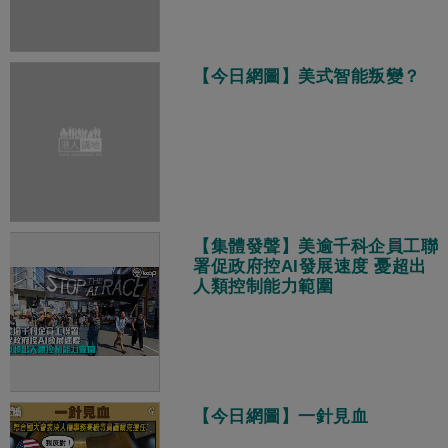
【今日網圖】美式智能叛變？
【集體發聲】美逾千科企員工聯
署促政府控AI發展速度 憂超出
人類控制能力範圍
【今日網圖】一針見血