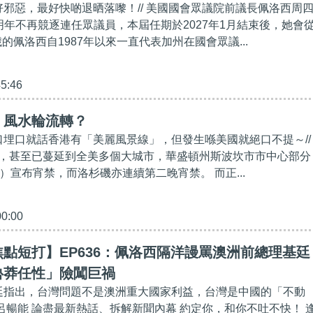
都好邪惡，最好快啲退晒落嚟！// 美國國會眾議院前議長佩洛西周
明年不再競逐連任眾議員，本屆任期於2027年1月結束後，她會
歲的佩洛西自1987年以來一直代表加州在國會眾議...
45:46
】風水輪流轉？
開口埋口就話香港有「美麗風景線」，但發生喺美國就絕口不提～//
，甚至已蔓延到全美多個大城市，華盛頓州斯波坎市市中心部分
）宣布宵禁，而洛杉磯亦連續第二晚宵禁。 而正...
00:00
點短打】EP636：佩洛西隔洋謾罵澳洲前總理基廷
魯莽任性」險闖巨禍
基廷指出，台灣問題不是澳洲重大國家利益，台灣是中國的「不動
：呂暢能 論盡最新熱話、拆解新聞內幕 約定你，和你不吐不快！ 