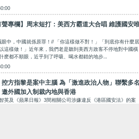
30:00
有聲專欄】周末短打：美西方霸道大合唱 維護國安
客嘅眼中，中國就係原罪！// 「你這樣做不對！」「到底你有什麼
以這樣做！」近年來，我們老是聽到美西方政客不停地對中國橫
什麽都不順眼，近乎到了呼吸、喝水都錯的地步...
30:00
】控方指黎是案中主腦 為「激進政治人物」聯繫多
、邀外國加入制裁內地與香港
智英及《蘋果日報》3間相關公司涉嫌違反《港區國安法》的案
）在西九龍法院續審。黎與3間公司代表否認一項串謀刊印及複製
兩項串謀勾結外國勢力罪，控方則申請將黎另一項勾...
19:24