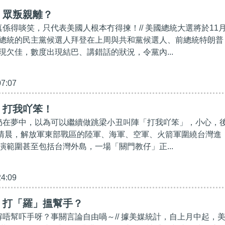
】眾叛親離？
真係得啖笑，只代表美國人根本冇得揀！// 美國總統大選將於11
總統的民主黨候選人拜登在上周與共和黨候選人、前總統特朗普
現欠佳，數度出現結巴、講錯話的狀況，令黨內...
07:07
】打我吖笨！
人仍在夢中，以為可以繼續做跳梁小丑叫陣「打我吖笨」，小心，
昨日清晨，解放軍東部戰區的陸軍、海軍、空軍、火箭軍圍繞台灣進
演範圍甚至包括台灣外島，一場「關門教仔」正...
24:09
】打「羅」搵幫手？
點解唔幫吓手呀？事關言論自由喎～// 據美媒統計，自上月中起，