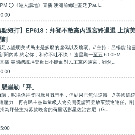
0PM ⭕《港人講地》直播 澳洲前總理基廷(Paul...
00:00
點短打】EP618：拜登不敵黨內逼宮終退選 上演
鬧劇
就足以證明美式民主是多麼的虛偽以及脆弱。// 主持：呂暢能 論
聞內幕 約定你，和你不吐不快！ 逢星期一至五 6:00PM
直播 美國總統拜登近日不斷面對民主黨內逼宮，雖然...
00:00
】懸崖勒「拜」
尼所講，呢場係拜登同歲月嘅鬥爭，但結果已無法逆轉！// 美國總
選壓力，再有民主黨重量級人物公開促請拜登放棄競逐連任。剛
州為拜登主持募款晚會的荷里活影星佐治古尼（G...
45:00