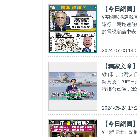
【今日網圖
//美國呢場選戰
舉行，競逐連任
的電視辯論中表
2024-07-03 14:
【獨家文章
//如果，台灣
悔莫及。// 
行聯合軍演，軍
2024-05-24 17:
【今日網圖
//「羅博士」