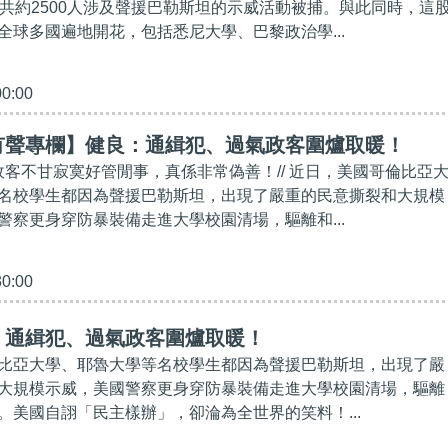
合共約2500人涉及聲援巴勒斯坦的示威活動被捕。與此同時，這
全球多國遍地開花，包括悉尼大學、巴黎政治學...
00:00
有聲專欄】健良：通緝犯、過氣政客圍爐取暖！
氣政客不甘寂寞好管閒事，真係非常偽善！// 近日，美國哥倫比亞
名校學生都因為聲援巴勒斯坦，出現了嚴重的民意撕裂和大規模
警察更身穿防暴裝備走進大學校園清場，驅離和...
30:00
】通緝犯、過氣政客圍爐取暖！
比亞大學、耶魯大學等名校學生都因為聲援巴勒斯坦，出現了嚴
大規模示威，美國警察更身穿防暴裝備走進大學校園清場，驅離
。美國自詡「民主樣辦」，卻淪為全世界的笑料！...