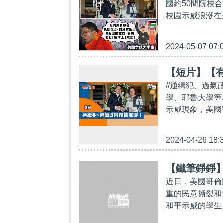
國約50間院校
校園示威浪潮在
2024-05-07 07:
【短片】【
//通緝犯、過
學、耶魯大學等
示威現象，美國
2024-04-26 18:
【鐵筆錚錚
近日，美國哥倫
重的民意撕裂和
和平示威的學生