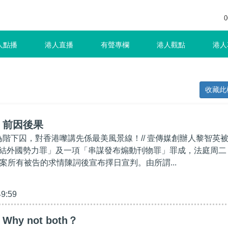
0
人點播
港人直播
有聲專欄
港人觀點
港人
收藏此
】前因後果
成為階下囚，對香港嚟講先係最美風景線！// 壹傳媒創辦人黎智英
結外國勢力罪」及一項「串謀發布煽動刊物罪」罪成，法庭周二
涉案所有被告的求情陳詞後宣布擇日宣判。由所謂...
49:59
y not both？