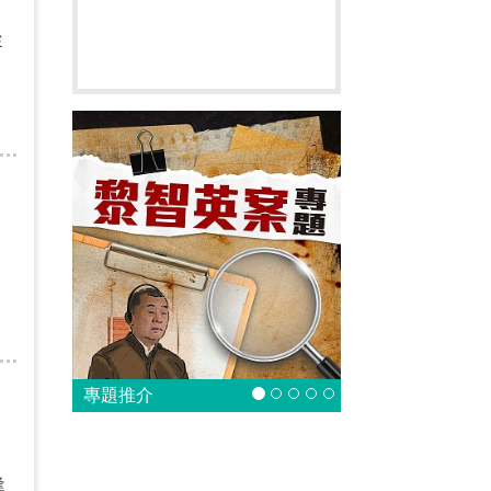
四
從
專題推介
逢