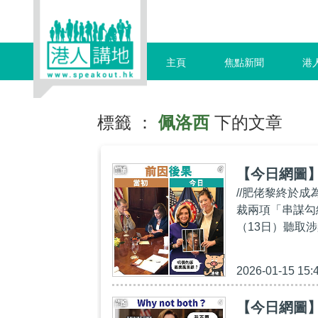
主頁
焦點新聞
港
標籤 ：
佩洛西
下的文章
【今日網圖
//肥佬黎終於
裁兩項「串謀勾
（13日）聽取
2026-01-15 15:
【今日網圖】Wh