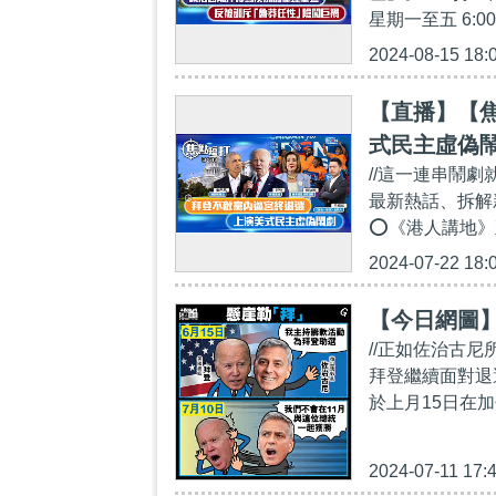
星期一至五 6:0
2024-08-15 18:
【直播】【焦
式民主虛偽
//這一連串鬧劇
最新熱話、拆解新
⭕《港人講地》
2024-07-22 18:
【今日網圖
//正如佐治古
拜登繼續面對退
於上月15日在加
2024-07-11 17: