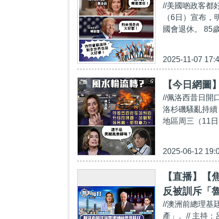
//美國啲政客
（6日）宣布，
國會退休。 85
2025-11-07 17:
【今日網圖
//佩洛西昔日
洛杉磯騷亂持續
地區周三（11日
2025-06-12 19:
【直播】【焦
反被訓斥「
//澳洲前總理
產」。// 主持