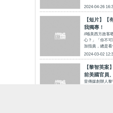
2024-04-26 16:
【短片】【
我獨專！
//喺美西方政
心？」「你不可
加指責，總是看
2024-03-02 12:
【黎智英案
前美國官員
壹傳媒創辦人黎
件，今日（2日
煽動刊物罪以及
2024-01-02 18: