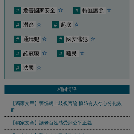
#
危害國家安全
#
特區護照
#
潛逃
#
起底
#
通緝犯
#
國安逃犯
#
羅冠聰
#
難民
#
法國
相關博評
【獨家文章】警惕網上歧視言論 慎防有人存心分化族
群
【獨家文章】讓老百姓感受到公平正義