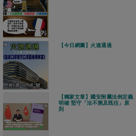
【今日網圖】火速通過
【獨家文章】國安附屬法例定義
明確 堅守「法不溯及既往」原
則