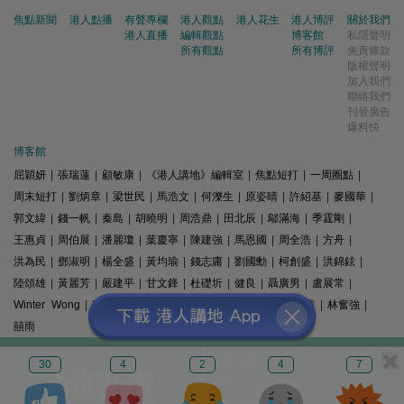
焦點新聞
港人點播
有聲專欄
港人觀點
港人花生
港人博評
關於我們
港人直播
編輯觀點
博客館
私隱聲明
所有觀點
所有博評
免責條款
版權聲明
加入我們
聯絡我們
刊登廣告
爆料快
博客館
屈穎妍
|
張瑞蓮
|
顧敏康
|
《港人講地》編輯室
|
焦點短打
|
一周圈點
|
周末短打
|
劉炳章
|
梁世民
|
馬浩文
|
何濼生
|
原姿晴
|
許紹基
|
麥國華
|
郭文緯
|
錢一帆
|
秦島
|
胡曉明
|
周浩鼎
|
田北辰
|
鄔滿海
|
季霆剛
|
王惠貞
|
周伯展
|
潘麗瓊
|
葉慶寧
|
陳建強
|
馬恩國
|
周全浩
|
方舟
|
洪為民
|
鄧淑明
|
楊全盛
|
黃均瑜
|
錢志庸
|
劉國勳
|
柯創盛
|
洪錦鉉
|
陸頌雄
|
黃麗芳
|
嚴建平
|
甘文鋒
|
杜礎圻
|
健良
|
聶廣男
|
盧展常
|
Winter Wong
|
K2
|
梁文新
|
羅崑
|
姚銘
|
陳志豪
|
精選文章
|
林奮強
|
囍雨
© 港人講地
30
4
2
4
7
電郵: speakout@speakout.hk