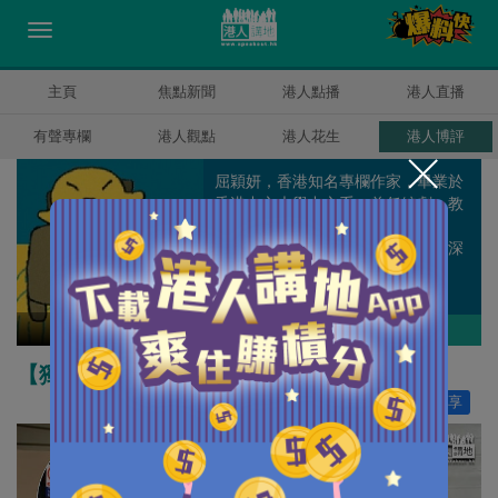
主頁
焦點新聞
港人點播
港人直播
有聲專欄
港人觀點
港人花生
港人博評
屈穎妍，香港知名專欄作家，畢業於
香港中文大學中文系，曾任編劇、教
師、記者、周刊副總編輯和雜誌顧
問，著有《怪獸家長》一書，文章深
受港爸港媽歡迎。
屈穎妍
作者其他博評
【獨家文章】還是離他遠點好
讚好
56
分享