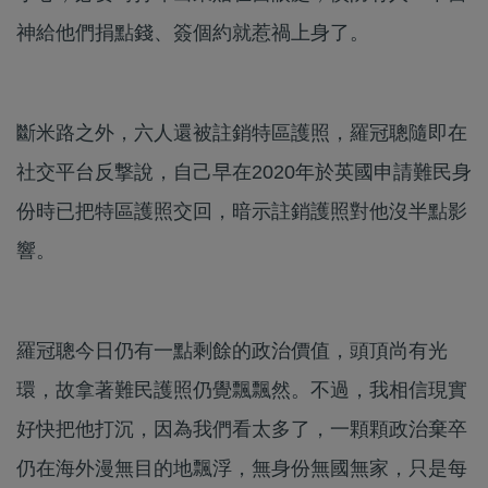
神給他們捐點錢、簽個約就惹禍上身了。
斷米路之外，六人還被註銷特區護照，羅冠聰隨即在
社交平台反撃說，自己早在2020年於英國申請難民身
份時已把特區護照交回，暗示註銷護照對他沒半點影
響。
羅冠聰今日仍有一點剩餘的政治價值，頭頂尚有光
環，故拿著難民護照仍覺飄飄然。不過，我相信現實
好快把他打沉，因為我們看太多了，一顆顆政治棄卒
仍在海外漫無目的地飄浮，無身份無國無家，只是每