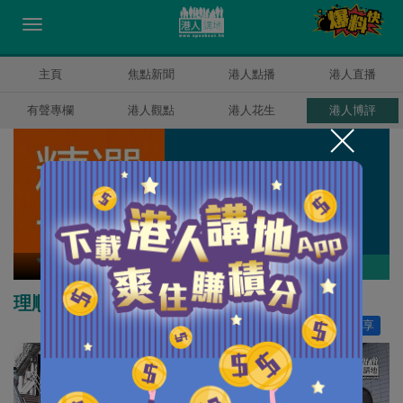
主頁
焦點新聞
港人點播
港人直播
有聲專欄
港人觀點
港人花生
港人博評
精選文章
作者其他博評
理順小學整體架構 造就優質教育
讚好
9
分享