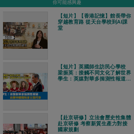
你可能感興趣
【短片】【香港記憶】館長帶你
穿越教育路 從天台學校到AI課
堂
【短片】英國師生訪民心學校
梁振英：接觸不同文化了解世界
學生：英媒對華多揣測性報道
真實中國獨特多元現代化
【赴京研修】立法會歷史性集體
赴京研修 考察新質生產力對接
國家規劃