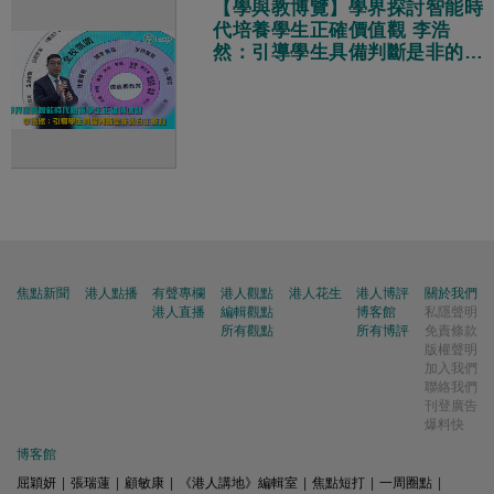
【學與教博覽】學界探討智能時
代培養學生正確價值觀 李浩
然：引導學生具備判斷是非的自
主能力
焦點新聞
港人點播
有聲專欄
港人觀點
港人花生
港人博評
關於我們
港人直播
編輯觀點
博客館
私隱聲明
所有觀點
所有博評
免責條款
版權聲明
加入我們
聯絡我們
刊登廣告
爆料快
博客館
屈穎妍
|
張瑞蓮
|
顧敏康
|
《港人講地》編輯室
|
焦點短打
|
一周圈點
|