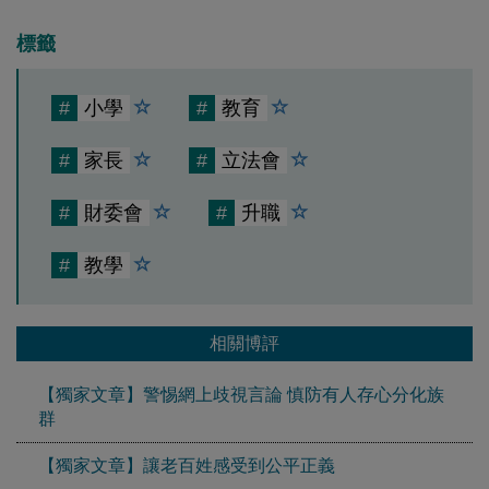
標籤
#
小學
#
教育
#
家長
#
立法會
#
財委會
#
升職
#
教學
相關博評
【獨家文章】警惕網上歧視言論 慎防有人存心分化族
群
【獨家文章】讓老百姓感受到公平正義