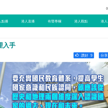
0
人點播
港人直播
有聲專欄
港人觀點
港人
理入手
讚好
9
分享