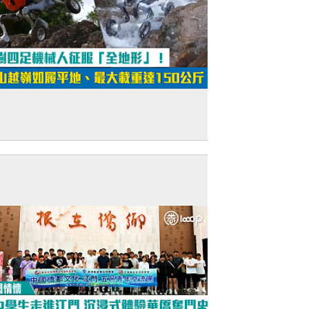
短片】宇樹四足機械人征服「全地形」！
山越嶺如履平地、最大載重達150公斤