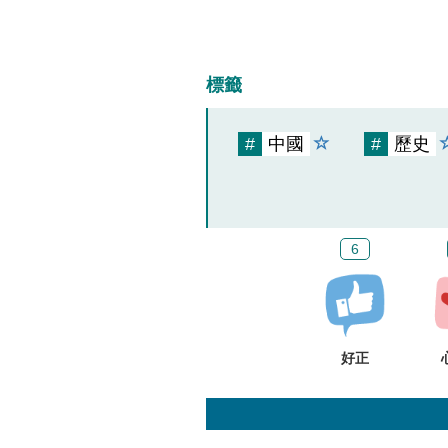
標籤
#
中國
#
歷史
6
好正