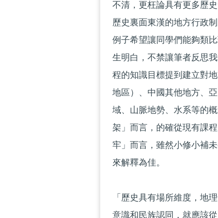
不清，更枉論具有更多歷史
歷史裏面東漢的地方行政制
例子希望讓同學們能夠類比
生明白，不禁讓筆者反思我
程的知識目標提到建立對地
地區）、中國其他地方、亞
域、山脈地勢、水系等的概
架」而言，的確從現有課程
牢」而言，雖然小修小補未
來解釋為佳。
「歷史具有場所維度，地理
意識和民族認同，就應該從