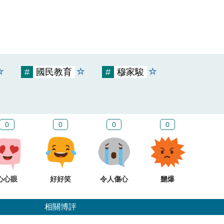
#
國民教育
#
穆家駿
0
0
0
0
心心眼
好好笑
令人傷心
嬲爆
相關博評