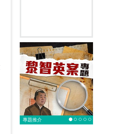
國
的
學
課
洲
框
子
專題推介
家
。