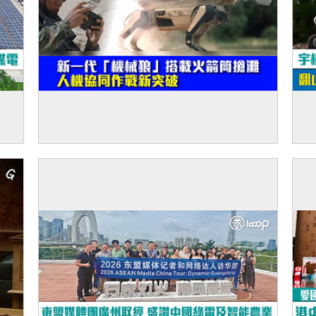
機追
【建軍節特輯】新一代「機械狼」搭載火箭
【
筒搶灘 人機協同作戰新突破
翻