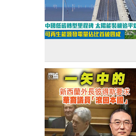
【短片】中國低碳轉型里程碑 太陽能裝
平煤電 可再生能源發電量佔比首破四成