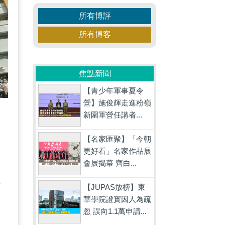
所有博評
所有博客
焦點新聞
【青少年軍事夏令
營】施俊輝走進粉嶺
新圍軍營任講者...
【名家匯聚】「今朝
更好看」名家作品展
會展揭幕 齊白...
為
培
【JUPAS放榜】東
華學院證實因人為疏
中
忽 誤向1.1萬申請...
國