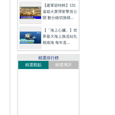
【建軍節特輯】191
遠箱火實彈射擊首公
開 數分鐘切換模...
【「海上心臟」】世
港
界最大海上換流站扎
根南海 每年直...
過
在
精選排行榜
精選觀點
精選博評
太
考
的
分