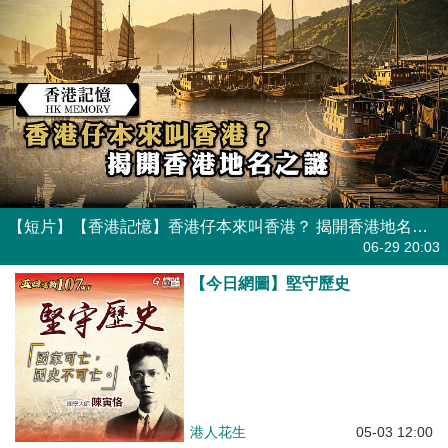
【短片】【香港記憶】香港仔本來叫香港？ 揭開香港地名之謎
港人點播
06-29 20:03
【今日網圖】堅守歷史
港人花生
05-03 12:00