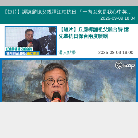
【短片】譚詠麟憶父親譚江柏抗日 「一向以來​是我心中英雄」
港人點播
2025-09-09 18:04
【短片】丘應樺誦祖父離台詩 憶
先輩抗日保台兩度哽咽
港人點播
2025-09-08 18:00