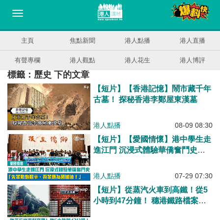
主頁
焦點新聞
港人點播
港人直播
有聲專欄
港人觀點
港人花生
港人博評
標籤：歷史 下的文章
【短片】【香港記憶】鬧市藏千年
古墓！ 探秘香港李鄭屋東漢墓
港人點播
08-09 08:30
【短片】【愛國情懷】港中學生走
進江門 沉浸式體驗華僑奮鬥史
「先輩勤勉艱辛，吾輩應為國加
油！」
港人點播
07-29 07:30
【短片】從蒸汽火車到高鐵！從5
小時到47分鐘！ 穗港鐵路檔案文
獻展 解鎖百年軌脈蛻變