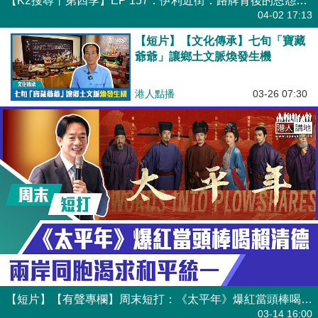
【K2搜尋丨第四季】EP 157：伊利近街：路牌背後的恩怨情仇
港人直播
04-02 17:13
【短片】【文化傳承】七旬「寶藏
爺爺」讓鄉土文脈煥發生機
港人點播
03-26 07:30
【短片】【有聲專欄】周末短打：《太平年》爆紅當頭棒喝賴清德 兩岸同胞渴求和平統一
有聲專欄
03-14 16:00