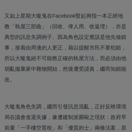
又如上星期大嘥鬼在Facebook豎起拇指一本正經地
教「執屋三部曲」（回收、俾人用、收返埋），亦是
典型的訊息失調例子。因為角色設定應該是他先做錯
事，接着由周邊的人更正，藉以提醒市民不要犯錯，
所以大嘥鬼絕不可能教正確的執屋方法，而必須由他
胡亂拋棄家中雜物開始，然後遭受譴責，繼而知錯能
改。
大嘥鬼角色失調，繼而引發訊息混亂，正好反映環境
局在議會進退失據，兼遭建制派圍毆之現狀：政府早
前棄「一手樓空置稅」和「優質的士」兩條法案，原