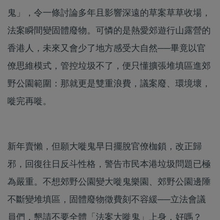
鬼」，令一條討論多年且影響深遠的草案草草收場，
法案瞬間變固體廢物。可憐的是熱愛郊遊行山露營的
香港人，未來又會少了地方感受大自然──畢竟以官
僚思維模式，管控垃圾不了，便只懂擴張堆填區進郊
野公園範圍：那就更是雙重浪費，議案廢、環境壞，
嘥完再嘥。
新年賣懶，但願大嘥鬼早日擺脫官僚枷鎖，改正歸
邪，回復往日反斗性格，警告市民本港垃圾問題已極
為嚴重。不想郊野公園變大嘥鬼樂園、郊野公園邊陲
不斷變堆填區，固體廢物徵費刻不容緩──立法會議
員們，懇請不要全體「法案大嘥鬼」上身，好嗎？