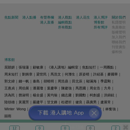
焦點新聞
港人點播
有聲專欄
港人觀點
港人花生
港人博評
關於我們
港人直播
編輯觀點
博客館
私隱聲明
所有觀點
所有博評
免責條款
版權聲明
加入我們
聯絡我們
刊登廣告
爆料快
博客館
屈穎妍
|
張瑞蓮
|
顧敏康
|
《港人講地》編輯室
|
焦點短打
|
一周圈點
|
周末短打
|
劉炳章
|
梁世民
|
馬浩文
|
何濼生
|
原姿晴
|
許紹基
|
麥國華
|
郭文緯
|
錢一帆
|
秦島
|
胡曉明
|
周浩鼎
|
田北辰
|
鄔滿海
|
季霆剛
|
王惠貞
|
周伯展
|
潘麗瓊
|
葉慶寧
|
陳建強
|
馬恩國
|
周全浩
|
方舟
|
洪為民
|
鄧淑明
|
楊全盛
|
黃均瑜
|
錢志庸
|
劉國勳
|
柯創盛
|
洪錦鉉
|
陸頌雄
|
黃麗芳
|
嚴建平
|
甘文鋒
|
杜礎圻
|
健良
|
聶廣男
|
盧展常
|
Winter Wong
|
K2
|
梁文新
|
羅崑
|
姚銘
|
陳志豪
|
精選文章
|
林奮強
|
囍雨
© 港人講地
12
0
0
0
2