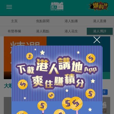
主頁
焦點新聞
港人點播
港人直播
有聲專欄
港人觀點
港人花生
港人博評
精選文章
作者其他博評
大嘥鬼行錯路 浪費固廢法案
讚好
62
分享