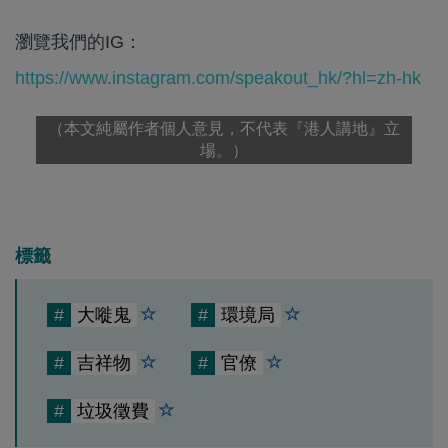
瀏覽我們的IG：
https://www.instagram.com/speakout_hk/?hl=zh-hk
（本文純屬作者個人意見，不代表『港人講地』立
場。）
標籤
#
大嘥鬼
#
環境局
#
吉祥物
#
官僚
#
垃圾徵費