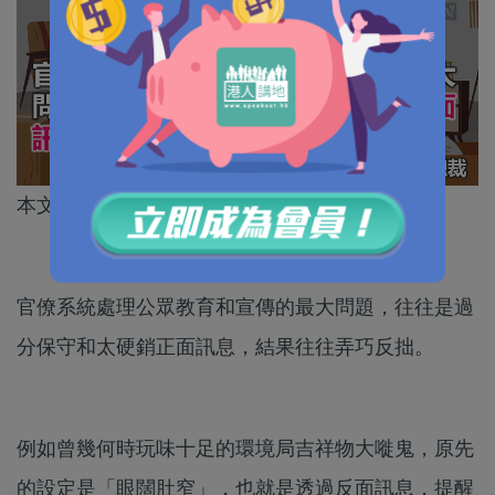
本文作者為言論自由行行政總裁黃永
官僚系統處理公眾教育和宣傳的最大問題，往往是過
分保守和太硬銷正面訊息，結果往往弄巧反拙。
例如曾幾何時玩味十足的環境局吉祥物大嘥鬼，原先
的設定是「眼闊肚窄」，也就是透過反面訊息，提醒