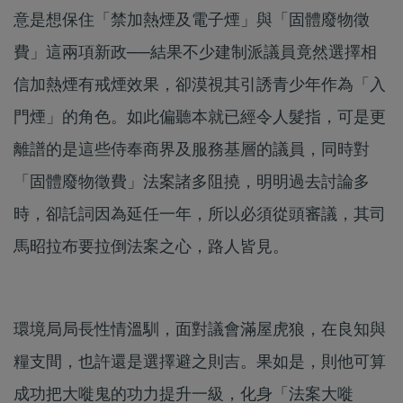
意是想保住「禁加熱煙及電子煙」與「固體廢物徵
費」這兩項新政──結果不少建制派議員竟然選擇相
信加熱煙有戒煙效果，卻漠視其引誘青少年作為「入
門煙」的角色。如此偏聽本就已經令人髮指，可是更
離譜的是這些侍奉商界及服務基層的議員，同時對
「固體廢物徵費」法案諸多阻撓，明明過去討論多
時，卻託詞因為延任一年，所以必須從頭審議，其司
馬昭拉布要拉倒法案之心，路人皆見。
環境局局長性情溫馴，面對議會滿屋虎狼，在良知與
糧支間，也許還是選擇避之則吉。果如是，則他可算
成功把大嘥鬼的功力提升一級，化身「法案大嘥