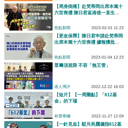
【周身病痛】赴梵蒂岡出席本篤十
六世喪禮 陳日君返港後一直生
病、年初一起留醫至今
焦點新聞
2023-02-01 11:23
【更改保釋】陳日君申請赴梵蒂岡
出席本篤十六世喪禮 據報獲批發
回護照
焦點新聞
2023-01-04 12:23
眾籌須規限 不容「無王管」
港人博評
2022-12-22 16:03
【短片】【一周圈點】「612基
金」的下場
有聲專欄
2022-11-27 12:09
【一針見血】駁斥吳靄儀指612基