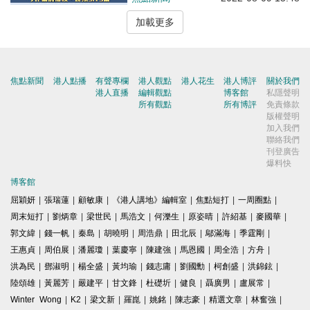
加載更多
焦點新聞
港人點播
有聲專欄
港人觀點
港人花生
港人博評
關於我們
港人直播
編輯觀點
博客館
私隱聲明
所有觀點
所有博評
免責條款
版權聲明
加入我們
聯絡我們
刊登廣告
爆料快
博客館
屈穎妍
|
張瑞蓮
|
顧敏康
|
《港人講地》編輯室
|
焦點短打
|
一周圈點
|
周末短打
|
劉炳章
|
梁世民
|
馬浩文
|
何濼生
|
原姿晴
|
許紹基
|
麥國華
|
郭文緯
|
錢一帆
|
秦島
|
胡曉明
|
周浩鼎
|
田北辰
|
鄔滿海
|
季霆剛
|
王惠貞
|
周伯展
|
潘麗瓊
|
葉慶寧
|
陳建強
|
馬恩國
|
周全浩
|
方舟
|
洪為民
|
鄧淑明
|
楊全盛
|
黃均瑜
|
錢志庸
|
劉國勳
|
柯創盛
|
洪錦鉉
|
陸頌雄
|
黃麗芳
|
嚴建平
|
甘文鋒
|
杜礎圻
|
健良
|
聶廣男
|
盧展常
|
Winter Wong
|
K2
|
梁文新
|
羅崑
|
姚銘
|
陳志豪
|
精選文章
|
林奮強
|