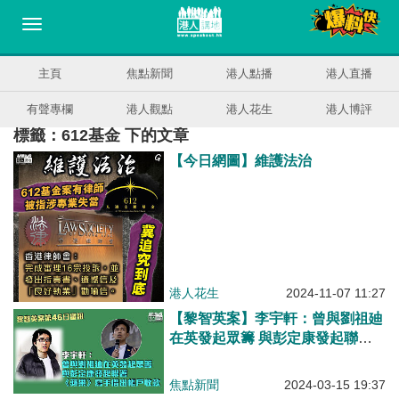
主頁
焦點新聞
港人點播
港人直播
有聲專欄
港人觀點
港人花生
港人博評
標籤：612基金 下的文章
【今日網圖】維護法治
港人花生
2024-11-07 11:27
【黎智英案】李宇軒：曾與劉祖廸
在英發起眾籌 與彭定康發起聯
署、《蘋果》寫手借出帳戶收款
焦點新聞
2024-03-15 19:37