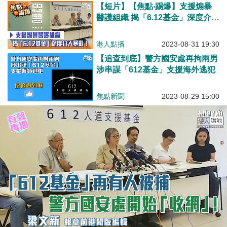
【短片】【焦點‧踢爆】支援煽暴
醫護組織 揭「6.12基金」深度介入
暴動！
港人點播
2023-08-31 19:30
【追查到底】警方國安處再拘兩男
涉串謀「612基金」支援海外逃犯
焦點新聞
2023-08-29 15:00