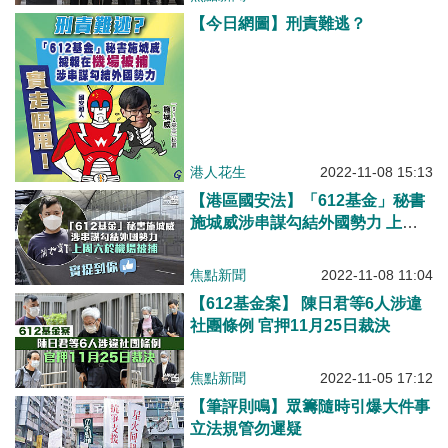
【今日網圖】刑責難逃？
港人花生
2022-11-08 15:13
【港區國安法】「612基金」秘書
施城威涉串謀勾結外國勢力 上周
六於機場被捕
焦點新聞
2022-11-08 11:04
【612基金案】 陳日君等6人涉違
社團條例 官押11月25日裁決
焦點新聞
2022-11-05 17:12
【筆評則鳴】眾籌隨時引爆大件事
立法規管勿遲疑