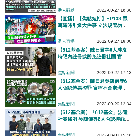
港人觀點
2022-09-27 18:30
【直播】【焦點短打】EP133:眾
籌隨時引爆大件事 立法規管勿遲
疑
港人直播
2022-09-27 18:00
【612基金案】陳日君等6人涉沒
時限內註冊或豁免註冊社團 官裁
定表證成立
焦點新聞
2022-09-27 17:13
【612基金案】陳日君吳靄儀等6
人否認傳票控罪 官稱不會處理政
治上對錯
焦點新聞
2022-09-26 12:34
【612基金案】「612基金」涉違
社團條例 吳靄儀等6人否認控罪排
期9.19審
焦點新聞
2022-08-09 15:48