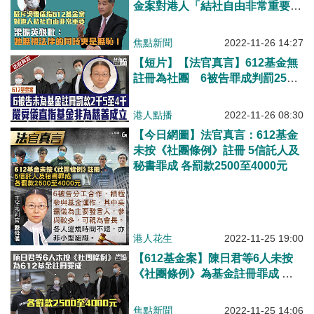
金案對港人「結社自由非常重要」
梁振英狠批：她無視法律的同時更
是無恥！
焦點新聞
2022-11-26 14:27
【短片】【法官真言】612基金無
註冊為社團 6被告罪成判罰2500
元至4000元 嚴舜儀直指基金非純
粹為慈善目的成立
港人點播
2022-11-26 08:30
【今日網圖】法官真言：612基金
未按《社團條例》註冊 5信託人及
秘書罪成 各罰款2500至4000元
港人花生
2022-11-25 19:00
【612基金案】陳日君等6人未按
《社團條例》為基金註冊罪成 各
罰款2500至4000元
焦點新聞
2022-11-25 14:06