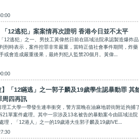
30:00
「12逃犯」案案情再次證明 香港今日並不太平
「12逃犯」之一、男技工黃偉然日前在區域法院承認製造爆炸品
判刑時表示，案件控罪非常嚴重，當時正值社會事件期間，炸藥
手或會造成嚴重後果，最終判犯人監禁20個月。黃偉...
00:00
】「12瞞逃」之一郭子麟及19歲學生認暴動罪 其
罪周四再訊
月18日理工大學一帶發生連串衝突，警方當晚在油麻地碧街附近拘捕
分拆21單案件處理。其中一宗涉及13名被告的暴動案今由區域法院
理，「12港人」之一的19歲港大生郭子麟及19歲IVE...
27:30