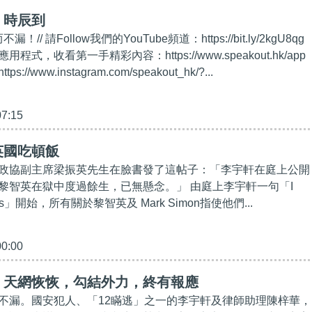
】時辰到
！// 請Follow我們的YouTube頻道：https://bit.ly/2kgU8qg
式，收看第一手精彩內容：https://www.speakout.hk/app
://www.instagram.com/speakout_hk/?...
07:15
英國吃頓飯
政協副主席梁振英先生在臉書發了這帖子：「李宇軒在庭上公開
黎智英在獄中度過餘生，已無懸念。」 由庭上李宇軒一句「I
e facts」開始，所有關於黎智英及 Mark Simon指使他們...
00:00
】天網恢恢，勾結外力，終有報應
不漏。國安犯人、「12瞞逃」之一的李宇軒及律師助理陳梓華，