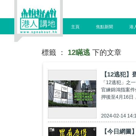
主頁
焦點新聞
港
標籤 ：
12瞞逃
下的文章
【12逃犯】
「12逃犯」之
官練錦鴻指案件
押後至4月16日
2024-02-14 14:
【今日網圖