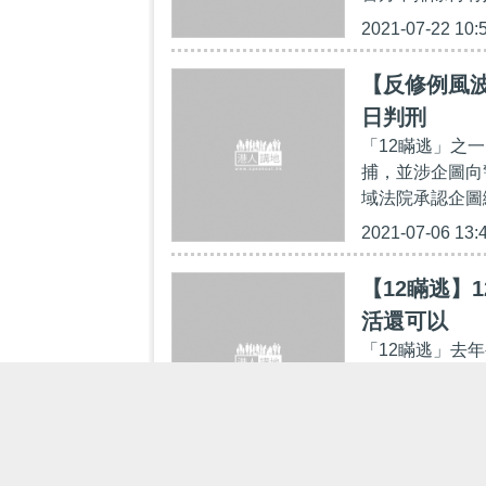
2021-07-22 10:
【反修例風波
日判刑
「12瞞逃」之
捕，並涉企圖向
域法院承認企圖
2021-07-06 13:
【12瞞逃】
活還可以
「12瞞逃」去
港，分別被判監
家人，表示一切安
2021-06-07 17: