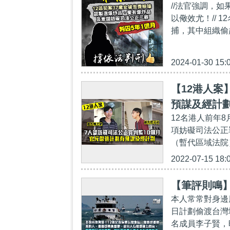
//法官強調，
以儆效尤！// 
捕，其中組織偷越
2024-01-30 15:
【12港人案
預謀及經計
12名港人前年
項妨礙司法公正
（暫代區域法院）
2022-07-15 18:
【筆評則鳴】
本人常常對身邊
日計劃偷渡台灣
名成員李子賢，