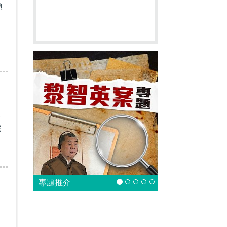
須
一
院
專題推介