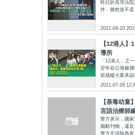
昨日於高等法院
件，雖然並不是
2021-08-20 20:
【12港人】
導所
「12港人」之
翌年在公海被捕
前就縱火案承認
2021-07-26 12:
【荼毒幼童
言語治療師
警方表示，國家
煽動刊物，違反
警方不排除再有