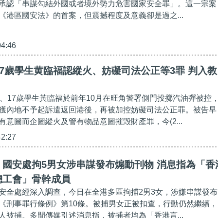
承認「串謀勾結外國或者境外勢力危害國家安全罪」。這一宗案
《港區國安法》的首案，但震撼程度及意義卻是過之...
04:46
17歲學生黄臨福認縱火、妨礙司法公正等3罪 判入教
一、17歲學生黃臨福於前年10月在旺角警署側門投擲汽油彈被控
獲內地不予起訴遣返回港後，再被加控妨礙司法公正罪。被告早
有意圖而企圖縱火及管有物品意圖摧毁財產罪，今(2...
42:27
】國安處拘5男女涉串謀發布煽動刊物 消息指為「香
總工會」骨幹成員
安全處經深入調查，今日在全港多區拘捕2男3女，涉嫌串謀發布
《刑事罪行條例》第10條。被捕男女正被扣查，行動仍然繼續，
人被捕。多間傳媒引述消息指，被捕者均為「香港言...