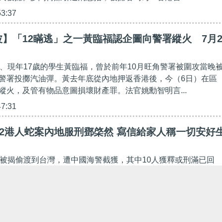
53:37
】「12瞞逃」之一黃臨福認企圖向警署縱火 7月2
一、現年17歲的學生黃臨福，曾於前年10月旺角警署被圍攻當晚
警署投擲汽油彈。黃去年底從內地押返香港後，今（6日）在區
縱火，及管有物品意圖損壞財產罪。法官姚勳智明言...
47:31
12港人蛇案內地服刑鄧棨然 寫信給家人稱一切安好
年被揭偷渡到台灣，遭中國海警截獲，其中10人獲釋或刑滿已回
3年及2年的鄧棨然及喬映瑜則仍在中國服刑。鄧棨然最近寫信給
好，着家人不用擔心，又稱收到家人轉帳的錢。 31...
01:31