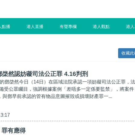
人點播
港人直播
有聲專欄
港人觀點
港人
收藏此
鄧棨然認妨礙司法公正罪 4.16判刑
一的鄧棨然今日（14日）在區域法院承認一項妨礙司法公正罪，
備受公眾矚目，強調根據案例「差唔多一定係要監禁」，將案件
，與鄧早前承認的管有物品意圖摧毀或損壞財產罪一...
13:17
】罪有應得