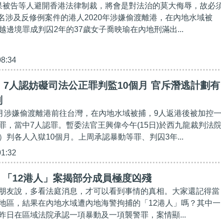
如果被告等人避開香港法律制裁，將會是對法治的莫大侮辱，故必
12名涉及反修例案件的港人2020年涉嫌偷渡離港，在內地水域被
邊境罪成判囚2年的37歲女子喬映瑜在內地刑滿出...
08:34
】7人認妨礙司法公正罪判監10個月 官斥潛逃計劃有
劃
8月涉嫌偷渡離港前往台灣，在內地水域被捕，9人返港後被加控
罪，當中7人認罪。暫委法官王興偉今午(15日)於西九龍裁判法
判各人入獄10個月。上周承認暴動等罪、判囚3年...
01:32
「12港人」案揭部分成員極度凶殘
朋友說，多看法庭消息，才可以看到事情的真相。大家還記得當
地區，結果在內地水域遭內地海警拘捕的「12港人」嗎？其中一
昨日在區域法院承認一項暴動及一項襲警罪，案情顯...