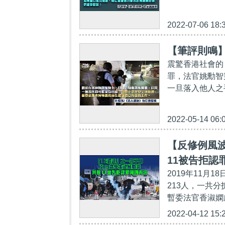
2022-07-06 18:
【筆評則鳴】
震驚香港社會的
罪，法官姚勳智
一旦落入他人之
2022-05-14 06:
【反修例風波
11被告拒認
2019年11
213人，一共
暫委法官香淑嫻處
2022-04-12 15: