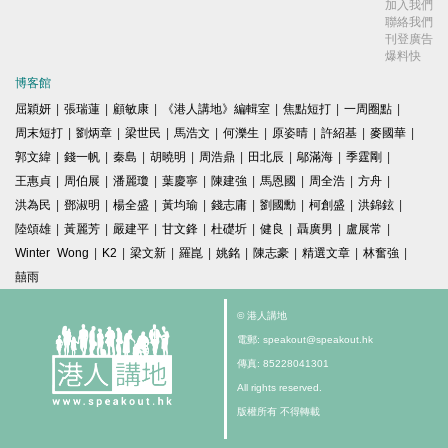
加入我們
聯絡我們
刊登廣告
爆料快
博客館
屈穎妍
|
張瑞蓮
|
顧敏康
|
《港人講地》編輯室
|
焦點短打
|
一周圈點
|
周末短打
|
劉炳章
|
梁世民
|
馬浩文
|
何濼生
|
原姿晴
|
許紹基
|
麥國華
|
郭文緯
|
錢一帆
|
秦島
|
胡曉明
|
周浩鼎
|
田北辰
|
鄔滿海
|
季霆剛
|
王惠貞
|
周伯展
|
潘麗瓊
|
葉慶寧
|
陳建強
|
馬恩國
|
周全浩
|
方舟
|
洪為民
|
鄧淑明
|
楊全盛
|
黃均瑜
|
錢志庸
|
劉國勳
|
柯創盛
|
洪錦鉉
|
陸頌雄
|
黃麗芳
|
嚴建平
|
甘文鋒
|
杜礎圻
|
健良
|
聶廣男
|
盧展常
|
Winter Wong
|
K2
|
梁文新
|
羅崑
|
姚銘
|
陳志豪
|
精選文章
|
林奮強
|
囍雨
© 港人講地
電郵: speakout@speakout.hk
傳真: 85228041301
All rights reserved.
版權所有 不得轉載