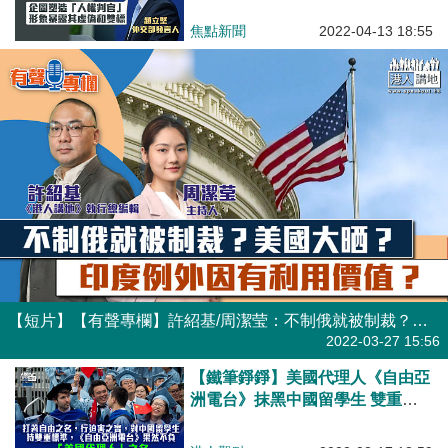
自身人權內外欠帳
焦點新聞
2022-04-13 18:55
【短片】【有聲專欄】許紹基/周潔莹：不制俄就被制裁？美國大晒？印度例外因有利用價值？
有聲專欄
2022-03-27 15:56
【鐵筆錚錚】美國代理人《自由亞
洲電台》抹黑中國留學生 雙重標
準打壓和平表達意見？