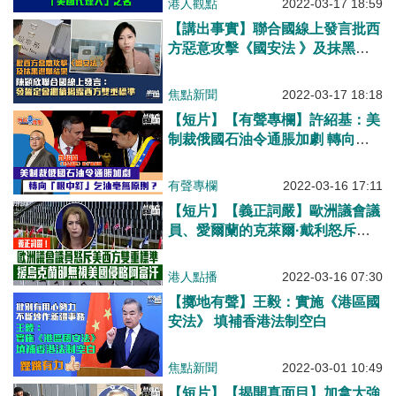
港人觀點
2022-03-17 18:59
【講出事實】聯合國線上發言批西
方惡意攻擊《國安法 》及抹黑選
舉結果 陳穎欣：發誓定會繼續揭
露西方雙重標準
焦點新聞
2022-03-17 18:18
【短片】【有聲專欄】許紹基：美
制裁俄國石油令通脹加劇 轉向
「眼中釘」乞油毫無原則？
有聲專欄
2022-03-16 17:11
【短片】【義正詞嚴】歐洲議會議
員、愛爾蘭的克萊爾·戴利怒斥美
西方雙重標準、援烏克蘭卻無視美
國侵略阿富汗
港人點播
2022-03-16 07:30
【擲地有聲】王毅：實施《港區國
安法》 填補香港法制空白
焦點新聞
2022-03-01 10:49
【短片】【揭開真面目】加拿大強