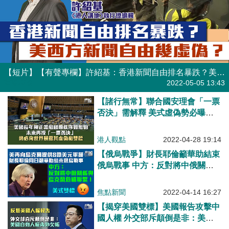
【短片】【有聲專欄】許紹基：香港新聞自由排名暴跌？美西方新聞自由幾虛偽？
有聲專欄
2022-05-05 13:43
【諸行無常】聯合國安理會「一票
否決」需解釋 美式虛偽勢必曝光
人前
港人觀點
2022-04-28 19:14
【俄烏戰爭】財長耶倫籲華助結束
俄烏戰事 中方：反對將中俄關係
與烏克蘭危機聯繫
焦點新聞
2022-04-14 16:27
【揭穿美國雙標】美國報告攻擊中
國人權 外交部斥顛倒是非：美國