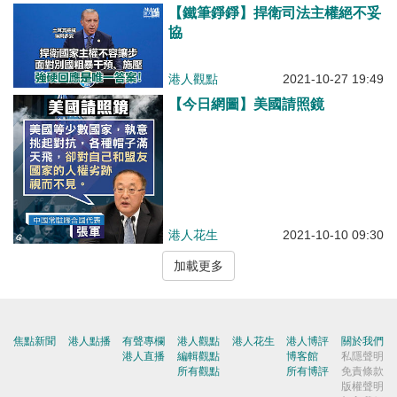
【鐵筆錚錚】捍衛司法主權絕不妥
協
港人觀點
2021-10-27 19:49
【今日網圖】美國請照鏡
港人花生
2021-10-10 09:30
加載更多
焦點新聞
港人點播
有聲專欄
港人觀點
港人花生
港人博評
關於我們
港人直播
編輯觀點
博客館
私隱聲明
所有觀點
所有博評
免責條款
版權聲明