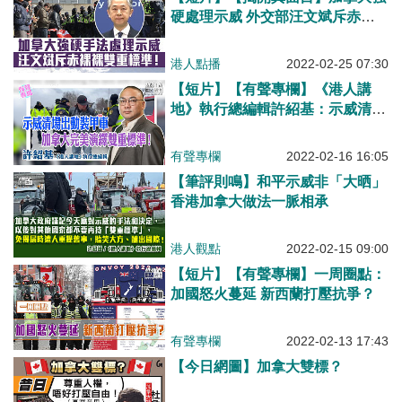
硬處理示威 外交部汪文斌斥赤裸
裸​雙重標準：發生在香港是「人權
行動」、在加拿大是「民主威
港人點播
2022-02-25 07:30
脅」？
【短片】【有聲專欄】《港人講
地》執行總編輯許紹基：示威清場
出動裝甲車 加拿大完美演繹雙重
標準！
有聲專欄
2022-02-16 16:05
【筆評則鳴】和平示威非「大晒」
香港加拿大做法一脈相承
港人觀點
2022-02-15 09:00
【短片】【有聲專欄】一周圈點：
加國怒火蔓延 新西蘭打壓抗爭？
有聲專欄
2022-02-13 17:43
【今日網圖】加拿大雙標？