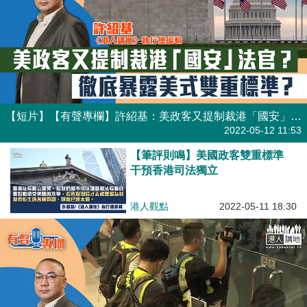
【短片】【有聲專欄】許紹基：美政客又提制裁港「國安」法官？ 徹底暴露美式雙重標準？
有聲專欄
| 許紹基
2022-05-12 11:53
【筆評則鳴】美國政客雙重標準
干預香港司法獨立
港人觀點
2022-05-11 18:30