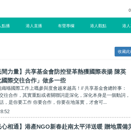
0
人點播
港人直播
有聲專欄
港人觀點
港人
收藏此
民間力量】共享基金會防控登革熱獲國際表揚 陳英
化國際交往合作」做多一些
間組織喺國際工作上嘅參與度會越來越高！// 共享基金會總幹事：
交往合作，其實重點或者關聯詞是深化，深化本身是一個動詞，
話，是你要工作 你要合作，你要在地落實，才會可...
28:52
心相通】港產NGO新春赴南太平洋送暖 贈地震備