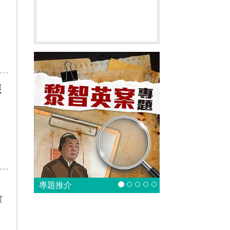
展
專題推介
實