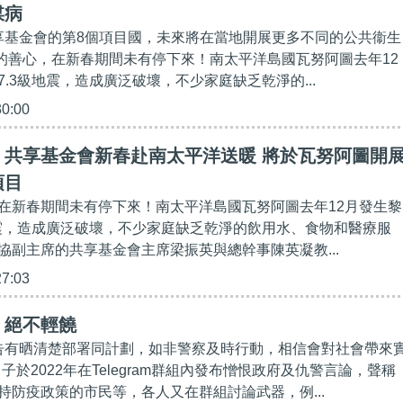
媒病
共享基金會的第8個項目國，未來將在當地開展更多不同的公共衞生
國人的善心，在新春期間未有停下來！南太平洋島國瓦努阿圖去年12
.3級地震，造成廣泛破壞，不少家庭缺乏乾淨的...
30:00
】共享基金會新春赴南太平洋送暖 將於瓦努阿圖開
項目
在新春期間未有停下來！南太平洋島國瓦努阿圖去年12月發生黎
地震，造成廣泛破壞，不少家庭缺乏乾淨的飲用水、食物和醫療服
協副主席的共享基金會主席梁振英與總幹事陳英凝教...
27:03
】絕不輕饒
被告有晒清楚部署同計劃，如非警察及時行動，相信會對社會帶來
名男子於2022年在Telegram群組內發布憎恨政府及仇警言論，聲稱
持防疫政策的市民等，各人又在群組討論武器，例...