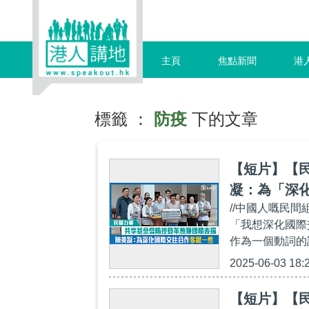
主頁
焦點新聞
港
標籤 ：
防疫
下的文章
【短片】【
凝：為「深
//中國人嘅民
「我想深化國際
作為一個動詞的
2025-06-03 18:
【短片】【民