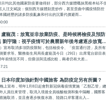
據顯示均比其他國家防疫要做得好，部分西方媒體嘅抹黑根本站不
部發言人汪文斌說：個別西方媒體刻意炒作，甚至歪曲中國疫情防控
本國經歷的諸多防疫亂象和付出的沉重代價避而...
30:00
】盧寵茂：放寬並非放棄防疫、是時候將檢疫及預防
民 劉宇隆：視乎疫情可於農曆新年後考慮逐步放寬
日）宣布取消多項防疫限制，包括檢疫令、「疫苗通行證」及所有
測要求等。醫務衞生局局長盧寵茂今日（29日）出席電台節目表
3年前情況不同，但毋須與流感比較，兩者仍有大差...
47:21
】日本印度加強針對中國旅客 為防疫定另有所圖？
日晚上宣布，明年1月8日起會對新冠病毒疫情實施「乙類乙管」
外人員往來管理，取消入境後全員核酸檢測和集中隔離，國際客
措施取消，並且會逐步恢復水路、陸路口岸客運出入...