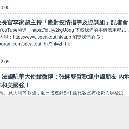
30:00
政長官李家超主持「應對疫情指導及協調組」記者會
ouTube頻道：https://bit.ly/2kgU8qg 下載我們的手機應用程式
ttps://www.speakout.hk/app 瀏覽我們的IG：
tagram.com/speakout_hk/?hl=zh-hk
32:05
】法國駐華大使館微博：張開雙臂歡迎中國朋友 內
本和美國強！
韓、意大利等多國，近日接連針對中國旅客宣布收緊入境檢疫，
中國遊客前往旅遊。法國駐華大使館官方微博昨日（27日）下午
「中國朋友，法國張開雙臂歡迎你們！」網民評論：...
09:31