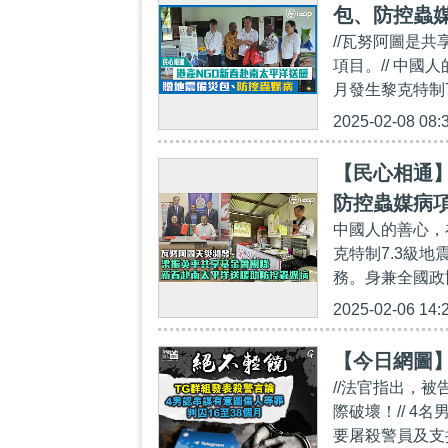
包、防控蟲
//瓦努阿圖是
項目。// 中
月發生黎克特制7
2025-02-08 08:
【民心相通
防控蟲媒病
中國人的善心，
克特制7.3級
務。身兼全國政
2025-02-06 14:
【今日網圖
//法官指出，
際破壞！// 4
要屠殺警員及支