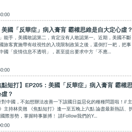
30:00
】美國「反華症」病入膏肓 霸權思維是自大定心虛
」能手，美國敢認第二，肯定沒有人敢認第一。近期，美國不斷
國旅客實施帶有歧視性的入境限制政策之後，還倒打一耙，把事
中國「疫情信息不透明」，甚至提出要求中方「不應...
30:00
點短打】EP205：美國「反華症」病入膏肓 霸權
心虛？
間針對中國，不如想辦法改善一下該國日益惡化的種種問題啦！// 
》主持林奕翹 《焦點短打》逢一至五晚上六點 論盡最新熱話、
際形勢，掌握時事脈搏﹗ 請Follow我們的Y...
00:00