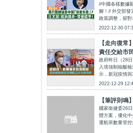
//中國各樣數
腳！// 外交
政策調整，卻對
2022-12-30 07:
【走向復常
責任交給市
政府昨日（28
罩令
入境強制核酸檢
示，新冠疫情與
2022-12-29 12:
【筆評則鳴
國家衞健委26
體方案，優化中
運航班數量管控