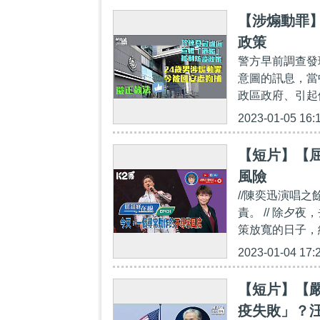
【涉煽動罪】
政策
警方早前調查發
意圖的訊息，當
政區政府、引起
2023-01-05 16:
【短片】【屈
風險
//陳奕迅演唱
責。 // 除夕
策放寬的日子，
2023-01-04 17:
【短片】【
疫失敗」？