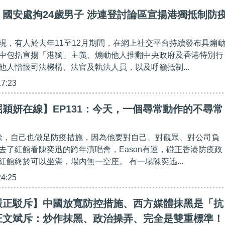
國安處拘24歲男子 涉連登討論區宣揚港獨抵制防
現，有人於去年11至12月期間，在網上社交平台持續發布具煽
中包括宣揚「港獨」主義、煽動他人推翻中央政府及香港特別行
他人憎恨司法機構、法官及執法人員，以及呼籲抵制...
17:23
穎妍在線】EP131：今天，一個尋常動作的不尋常
之餘，自己也做足防疫措施，因為他要對自己、對觀眾、對公司負
夜，去了紅館看陳奕迅的跨年演唱會，Eason有運，碰正香港防疫政
紅館終於可以坐滿，場內無一空座。 有一場陳奕迅...
24:25
嚴正駁斥】中國放寬防控措施、西方媒體抹黑是「抗
汪文斌斥：炒作抹黑、政治操弄、完全是雙重標準！