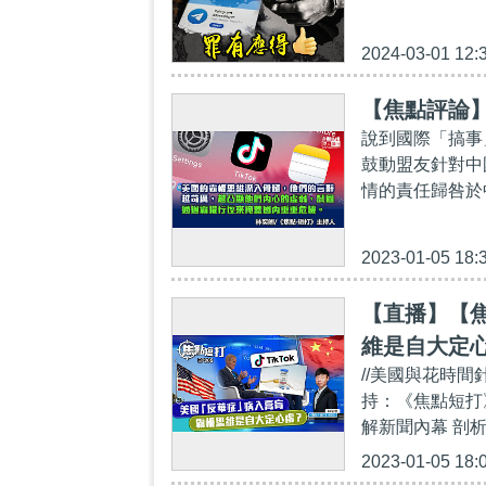
2024-03-01 12:
【焦點評論
說到國際「搞事
鼓動盟友針對中
情的責任歸咎於
2023-01-05 18:
【直播】【焦
維是自大定
//美國與花時
持：《焦點短打
解新聞內幕 剖析國
2023-01-05 18: