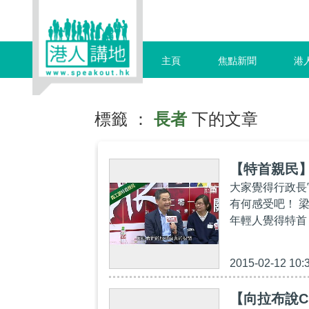
主頁
焦點新聞
港
標籤 ：
長者
下的文章
【特首親民】
大家覺得行政長
有何感受吧！ 
年輕人覺得特首「
2015-02-12 10:
【向拉布說