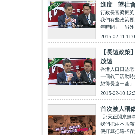
進度 望社
行政長官梁振英
我們有些政策要
年時間」，另外
2015-02-11 11:
【長遠政策
放遠
香港人口日益老
一個義工活動時
想得長遠一些」，
2015-02-10 12:
首次被人稱
那天正閒來無事
我們把兩本貼滿
便打算把這些存放