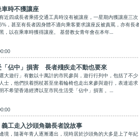
坐車時不獲讓座
有近四成長者乘搭交通工具時沒有被讓座，一星期內獲讓座三次
6%，甚至有長者因身體不適向乘客要求讓座反被責罵，亦有長
黑，以在乘車時獲得讓座。 基督教女青年會在本年...
00:00
受「佔中」損害 長者殘疾走不動也要來
選大遊行」有數以十萬計的市民參與，遊行行列中，包括了不少
人士，他們扶着拐杖甚至坐着輪椅也走出來參與遊行，表達追求
明不希望香港經濟以至市民生活受「佔中」損害 。...
00:00
】義工走入沙頭角聽長者說故事
邊境，隨著年青人逐漸遷出，現時居於沙頭角的大多是上了年紀