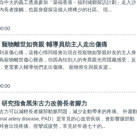
自中大的義工透過參加「築福香港－福到城鄉探訪計劃」走入沙
內長者接觸，也親身窺探這個人煙稀少的社區。 現...
00:00
】寵物離世如喪親 輔導員助主人走出傷痛
到哀傷心痛，這種心情同樣會出現在視寵物如摯親好友的主人身
為寵物離世傷心難過，但因為怕別人的奇異眼光而隱藏感受，反
，更需要人輔導他們走出傷痛。 寵物喪生與親友逝...
00:00
】研究指食黑朱古力改善長者腳力
古力可以減輕長者腿部動脈問題，減少走動帶來的疼痛。 外週
eral artery disease, PAD）是常見的心血管疾病，會影響腿部動
時會出現疼痛、痙攣或疲勞，常見於年過七十的...