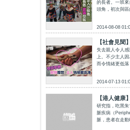
的長者。一班來
頭角，初次與區
2014-08-08 01:
【社會見聞
失去親人令人感
上。不少主人因
而令情緒更低落
2014-07-13 01:
【港人健康
研究指，吃黑朱
脈疾病（Periph
脈，患者在走動