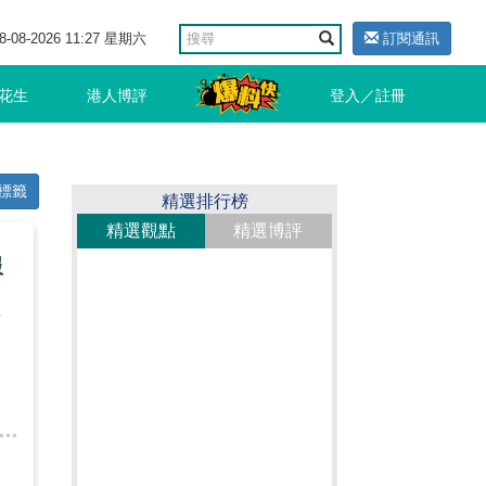
8-08-2026 11:27 星期六
訂閱通訊
花生
港人博評
登入／註冊
標籤
精選排行榜
精選觀點
精選博評
服
有