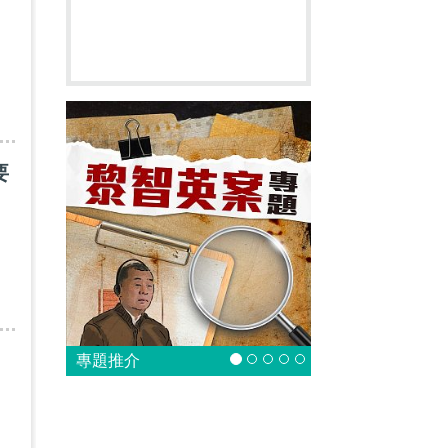
要
專題推介
。