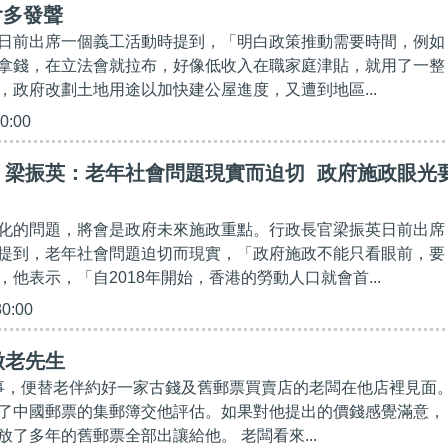
會多發聲
日前出席一個義工活動時提到，「明白政策推動需要時間，例如
拿錢，在立法會就拉布，好像低收入在職家庭津貼，就用了一整
，政府改劃土地用途以加快建公屋進度，又遭到地區...
00:00
】梁振英：老年社會問題現實而迫切 政府施政眼光
化的問題，將會是政府未來施政重點。行政長官梁振英日前出席
提到，老年社會問題迫切而現實，「政府施政不能只看眼前，要
他表示，「自2018年開始，香港的勞動人口就會首...
30:00
做老先生
，便替老伴約好一家古錢及舊郵票買賣店的老闆在他店裡見面
了中國郵票的集郵簿交他評估。如果對他提出的價錢感覺滿意，
了多年的舊郵票全部出讓給他。 老闆看來...