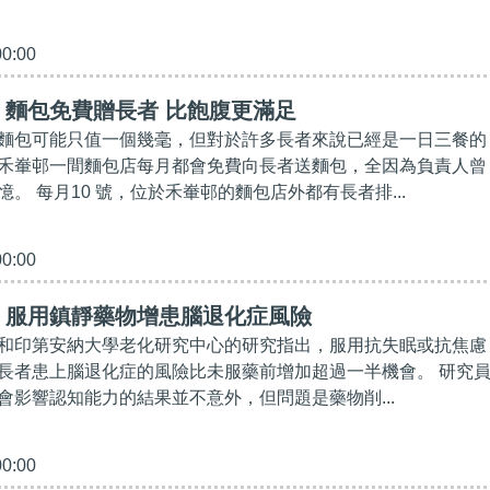
00:00
】麵包免費贈長者 比飽腹更滿足
麵包可能只值一個幾毫，但對於許多長者來說已經是一日三餐的
禾輋邨一間麵包店每月都會免費向長者送麵包，全因為負責人曾
。 每月10 號，位於禾輋邨的麵包店外都有長者排...
00:00
】服用鎮靜藥物增患腦退化症風險
和印第安納大學老化研究中心的研究指出，服用抗失眠或抗焦慮
長者患上腦退化症的風險比未服藥前增加超過一半機會。 研究
會影響認知能力的結果並不意外，但問題是藥物削...
00:00