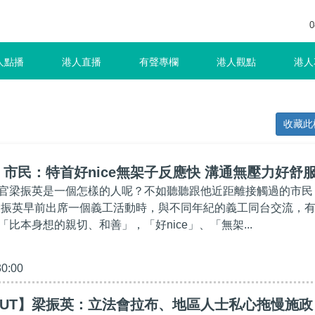
0
人點播
港人直播
有聲專欄
港人觀點
港人
收藏此
市民：特首好nice無架子反應快 溝通無壓力好舒
官梁振英是一個怎樣的人呢？不如聽聽跟他近距離接觸過的市民
梁振英早前出席一個義工活動時，與不同年紀的義工同台交流，
比本身想的親切、和善」，「好nice」、「無架...
30:00
CUT】梁振英：立法會拉布、地區人士私心拖慢施政