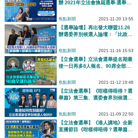
辦 2021年立法會換屆選舉‧選舉委
員會界別候選人論壇
焦點新聞
2021-11-20 13:55
【選舉論壇】再出發大聯盟11.26
辦選委界別候選人論壇：「比政
綱、比能力、並非比急才」；冀展
現新選制新景象
焦點新聞
2021-11-16 15:53
【立會選舉】立法會選舉提名期最
後一日再多8人報名、90席全部有
競爭 譚耀宗：參選人背景多元不
存在清一色
焦點新聞
2021-11-12 19:48
【立法會選舉】《咁樣得唔得？選
舉篇》第三集、選委會界別候選人
分析香港劏房問題、5嘉賓齊指過
渡性房屋並非解決劏房問題好方
焦點新聞
2021-11-09 22:50
法、黃梓謙：創造業權收窄貧富差
【立法會選舉】《港人講地》全新
距 江玉歡：引入建築新科技 梁美
直播節目《咁樣得唔得？選舉篇》
芬：土地供應不能等明日大嶼 林
開播、選委會界別候選人分析本港