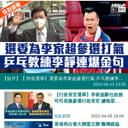
【短片】【 特首選舉】選委為李家超參選打氣 乒乓教練李靜連爆金句
港人點播
2022-04-13 13:05
【行政長官選舉】李家超辭任政務
司司長擬參選行政長官 據報梁振
英將任選舉委員會總召集人
焦點新聞
2022-04-06 18:08
香港再出發大聯盟主辦 圈傳媒協