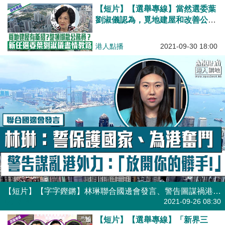
國？
【短片】【選舉專線】當然選委葉
劉淑儀認為，覓地建屋和改善公務
員團隊管理，正是政府急需處理的
問題，她有什麼招數可以教路呢？
港人點播
2021-09-30 18:00
【短片】【字字鏗鏘】林琳聯合國邊會發言、警告圖謀禍港外國政客：放開你的髒手！誓言為保護自己的國家和為港奮鬥！
港人點播
2021-09-26 08:30
【短片】【選舉專線】「新界三