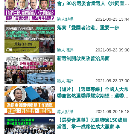
會」80名選委會當選人《共同宣
言》：構建「高速公路」紓解民
怨、推動新界北與深圳融合發展、
港人點播
2021-09-23 13:44
強化青少年守法意識
落實「愛國者治港」重要一步
港人博評
2021-09-23 09:00
新選制開啟良政善治局面
港人博評
2021-09-23 07:00
【短片】【選舉專線】全國人大常
委兼當然選委譚耀宗期望：選委未
來做好立法會和特首選舉工作、呼
籲要履職盡責、團結各界、助香港
港人點播
2021-09-20 15:18
融入國家發展大局、發展經濟。
【選委會選舉】民建聯逾150成員
當選、掌一成席位成大贏家 李慧
琼：續爭取民意支持