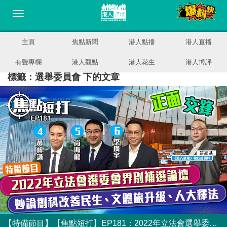
主頁
焦點新聞
港人點播
港人直播
有聲專欄
港人觀點
港人花生
港人博評
標籤：選舉委員會 下的文章
【特備節目】【焦點短打】EP181：2022年立法會選舉委員會界別補選論壇：妙論創科改善民生、文體旅升級、人大釋法