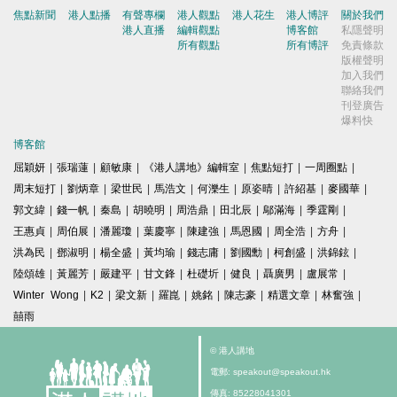
焦點新聞
港人點播
有聲專欄
港人觀點
港人花生
港人博評
關於我們
港人直播
編輯觀點
博客館
私隱聲明
所有觀點
所有博評
免責條款
版權聲明
加入我們
聯絡我們
刊登廣告
爆料快
博客館
屈穎妍
|
張瑞蓮
|
顧敏康
|
《港人講地》編輯室
|
焦點短打
|
一周圈點
|
周末短打
|
劉炳章
|
梁世民
|
馬浩文
|
何濼生
|
原姿晴
|
許紹基
|
麥國華
|
郭文緯
|
錢一帆
|
秦島
|
胡曉明
|
周浩鼎
|
田北辰
|
鄔滿海
|
季霆剛
|
王惠貞
|
周伯展
|
潘麗瓊
|
葉慶寧
|
陳建強
|
馬恩國
|
周全浩
|
方舟
|
洪為民
|
鄧淑明
|
楊全盛
|
黃均瑜
|
錢志庸
|
劉國勳
|
柯創盛
|
洪錦鉉
|
陸頌雄
|
黃麗芳
|
嚴建平
|
甘文鋒
|
杜礎圻
|
健良
|
聶廣男
|
盧展常
|
Winter Wong
|
K2
|
梁文新
|
羅崑
|
姚銘
|
陳志豪
|
精選文章
|
林奮強
|
囍雨
© 港人講地
電郵: speakout@speakout.hk
傳真: 85228041301