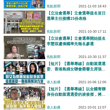
振昇：設政策局專責土地房屋供應
最大痛點 李浩然：不可以再靠傳
林智遠：建立土地梯階
焦點新聞
2021-11-03 18:43
統單一金融行業 黃元山：施政報
【立法會選舉】立會選舉提名首日
告雷聲大雨點少
選舉主任接獲15份表格
焦點新聞
2021-10-30 17:11
【立法會選舉】立會選舉開始提名
李慧琼盧偉國率先報名參選
焦點新聞
2021-10-30 11:37
【短片】【選舉專線】自動當選選
委、香港島婦女聯會榮譽主席張雅
麗：女性地位有改善空間、倡「社
區褓姆」釋放年輕婦女勞動力、為
港人點播
2021-10-06 12:00
年長婦女提供就業機會
【短片】【選舉專線】以全國青聯
身份自動當選選委的凌俊傑，將怎
樣為香港年輕人發聲？又會如何動
用資源裝備香港年輕人、及認識祖
港人點播
2021-10-01 12:07