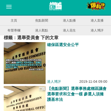
主頁
焦點新聞
港人點播
港人直播
有聲專欄
港人觀點
港人花生
港人博評
標籤：選舉委員會 下的文章
確保區選安全公平
港人博評
2019-11-04 09:00
【焦點新聞】選舉事務處稱區議會
選舉要求和立會一樣 參選人須擁
護基本法