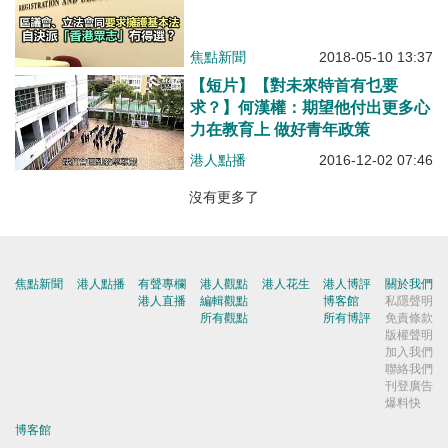
焦點新聞
2018-05-10 13:37
【短片】【對未來特首有乜要
求？】何漢權：期望他付出更多心
力在教育上 做好青年政策
港人點播
2016-12-02 07:46
沒有更多了
焦點新聞
港人點播
有聲專欄
港人觀點
港人花生
港人博評
關於我們
港人直播
編輯觀點
博客館
私隱聲明
所有觀點
所有博評
免責條款
版權聲明
加入我們
聯絡我們
刊登廣告
爆料快
博客館