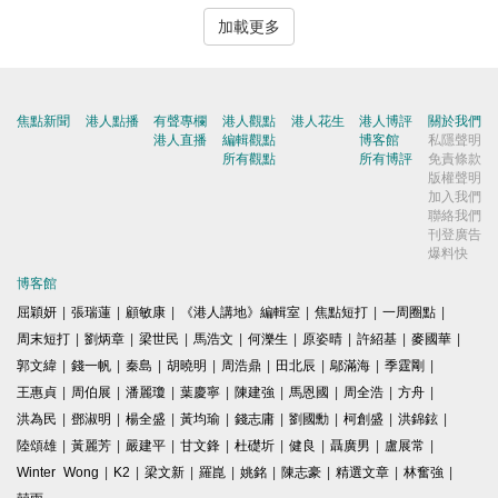
加載更多
焦點新聞
港人點播
有聲專欄
港人觀點
港人花生
港人博評
關於我們
港人直播
編輯觀點
博客館
私隱聲明
所有觀點
所有博評
免責條款
版權聲明
加入我們
聯絡我們
刊登廣告
爆料快
博客館
屈穎妍
|
張瑞蓮
|
顧敏康
|
《港人講地》編輯室
|
焦點短打
|
一周圈點
|
周末短打
|
劉炳章
|
梁世民
|
馬浩文
|
何濼生
|
原姿晴
|
許紹基
|
麥國華
|
郭文緯
|
錢一帆
|
秦島
|
胡曉明
|
周浩鼎
|
田北辰
|
鄔滿海
|
季霆剛
|
王惠貞
|
周伯展
|
潘麗瓊
|
葉慶寧
|
陳建強
|
馬恩國
|
周全浩
|
方舟
|
洪為民
|
鄧淑明
|
楊全盛
|
黃均瑜
|
錢志庸
|
劉國勳
|
柯創盛
|
洪錦鉉
|
陸頌雄
|
黃麗芳
|
嚴建平
|
甘文鋒
|
杜礎圻
|
健良
|
聶廣男
|
盧展常
|
Winter Wong
|
K2
|
梁文新
|
羅崑
|
姚銘
|
陳志豪
|
精選文章
|
林奮強
|