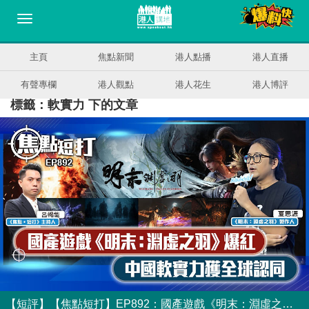
主頁
焦點新聞
港人點播
港人直播
有聲專欄
港人觀點
港人花生
港人博評
標籤：軟實力 下的文章
【短評】【焦點短打】EP892：國產遊戲《明末：淵虛之羽》爆紅 中國軟實力獲全球認同