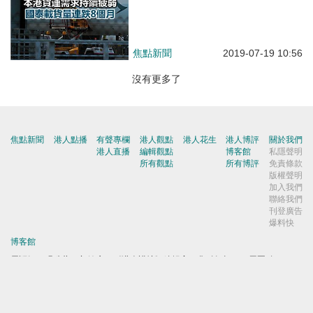
焦點新聞
2019-07-19 10:56
沒有更多了
焦點新聞
港人點播
有聲專欄
港人觀點
港人花生
港人博評
關於我們
港人直播
編輯觀點
博客館
私隱聲明
所有觀點
所有博評
免責條款
版權聲明
加入我們
聯絡我們
刊登廣告
爆料快
博客館
屈穎妍
|
張瑞蓮
|
顧敏康
|
《港人講地》編輯室
|
焦點短打
|
一周圈點
|
周末短打
|
劉炳章
|
梁世民
|
馬浩文
|
何濼生
|
原姿晴
|
許紹基
|
麥國華
|
郭文緯
|
錢一帆
|
秦島
|
胡曉明
|
周浩鼎
|
田北辰
|
鄔滿海
|
季霆剛
|
王惠貞
|
周伯展
|
潘麗瓊
|
葉慶寧
|
陳建強
|
馬恩國
|
周全浩
|
方舟
|