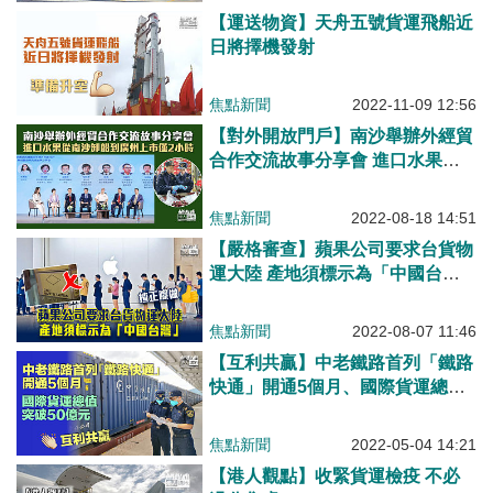
【運送物資】天舟五號貨運飛船近
日將擇機發射
焦點新聞
2022-11-09 12:56
【對外開放門戶】南沙舉辦外經貿
合作交流故事分享會 進口水果從
南沙卸船到廣州上市僅2小時
焦點新聞
2022-08-18 14:51
【嚴格審查】蘋果公司要求台貨物
運大陸 產地須標示為「中國台
灣」
焦點新聞
2022-08-07 11:46
【互利共贏】中老鐵路首列「鐵路
快通」開通5個月、國際貨運總值
突破50億元
焦點新聞
2022-05-04 14:21
【港人觀點】收緊貨運檢疫 不必