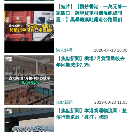
【短片】【攬炒香港：一萬元養一
家四口、跨境貨車司機溫飽成問
題！】黑暴癱瘓吐露港公路重創跨
境貨運 跨境貨車司機陳文送：不
失業但衰過攞綜援、連買斤豬肉都
要諗！
港人點播
2020-04-19 18:30
【焦點新聞】機場7月貨運量較去
年同期減少7.3%
焦點新聞
2019-08-20 11:03
【焦點新聞】本港貨運物流業：整
個行業處於「捱打」狀態