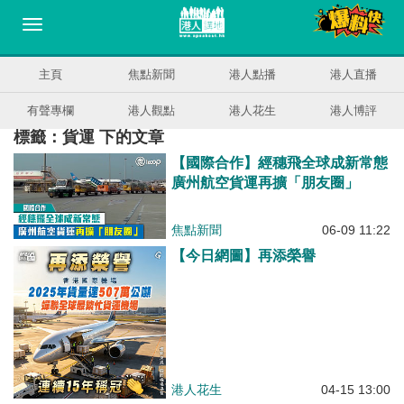
主頁
焦點新聞
港人點播
港人直播
有聲專欄
港人觀點
港人花生
港人博評
標籤：貨運 下的文章
【國際合作】經穗飛全球成新常態
廣州航空貨運再擴「朋友圈」
焦點新聞
06-09 11:22
【今日網圖】再添榮譽
港人花生
04-15 13:00