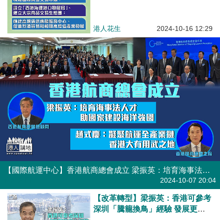
港人花生
2024-10-16 12:29
【國際航運中心】香港航商總會成立 梁振英：培育海事法人才助國家建設海洋強國 趙式慶：凝聚航運全產業鏈香港大有用武之地
焦點新聞
2024-10-07 20:04
【改革轉型】梁振英：香港可參考
深圳「騰籠換鳥」經驗 發展更高
增值產業