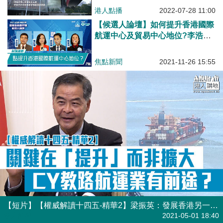
港人點播
2022-07-28 11:00
【候選人論壇】如何提升香港國際
航運中心及貿易中心地位?李浩然:
建空中絲路;陳家珮:發展超級航運
港;黃梓謙發展高增值服務;陳曼琪:
焦點新聞
2021-11-26 15:55
提升本港與內地法治營商環境
【短片】【權威解讀十四五-精華2】梁振英：發展香港另一關鍵詞是「提升」而非擴大、香港航運業發展高端專業服務、提升自身功能有望媲美倫敦！
港人點播
2021-05-01 18:40