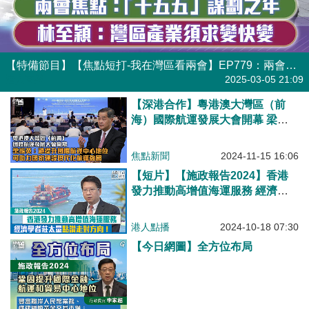
【特備節目】【焦點短打-我在灣區看兩會】EP779：兩會焦點：「十五五」謀劃之年 林至頴：灣區產業須求變快變
港人直播
2025-03-05 21:09
【深港合作】粵港澳大灣區（前
海）國際航運發展大會開幕 梁振
英：港提升國際航運中心地位可助
力國家建設現代化航運強國
焦點新聞
2024-11-15 16:06
【短片】【施政報告2024】香港
發力推動高增值海運服務 經濟學
者莊太量點讚走對方向！
港人點播
2024-10-18 07:30
【今日網圖】全方位布局