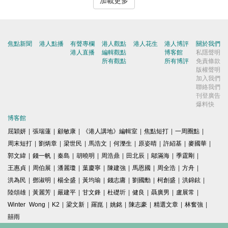
加載更多
焦點新聞
港人點播
有聲專欄
港人觀點
港人花生
港人博評
關於我們
港人直播
編輯觀點
博客館
私隱聲明
所有觀點
所有博評
免責條款
版權聲明
加入我們
聯絡我們
刊登廣告
爆料快
博客館
屈穎妍
|
張瑞蓮
|
顧敏康
|
《港人講地》編輯室
|
焦點短打
|
一周圈點
|
周末短打
|
劉炳章
|
梁世民
|
馬浩文
|
何濼生
|
原姿晴
|
許紹基
|
麥國華
|
郭文緯
|
錢一帆
|
秦島
|
胡曉明
|
周浩鼎
|
田北辰
|
鄔滿海
|
季霆剛
|
王惠貞
|
周伯展
|
潘麗瓊
|
葉慶寧
|
陳建強
|
馬恩國
|
周全浩
|
方舟
|
洪為民
|
鄧淑明
|
楊全盛
|
黃均瑜
|
錢志庸
|
劉國勳
|
柯創盛
|
洪錦鉉
|
陸頌雄
|
黃麗芳
|
嚴建平
|
甘文鋒
|
杜礎圻
|
健良
|
聶廣男
|
盧展常
|
Winter Wong
|
K2
|
梁文新
|
羅崑
|
姚銘
|
陳志豪
|
精選文章
|
林奮強
|
囍雨