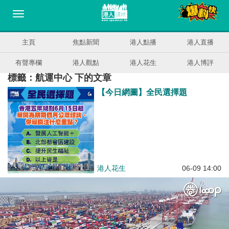
主頁
焦點新聞
港人點播
港人直播
有聲專欄
港人觀點
港人花生
港人博評
標籤：航運中心 下的文章
【今日網圖】全民選擇題
港人花生
06-09 14:00