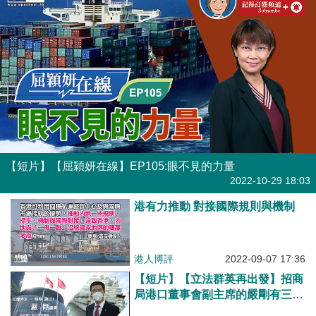
【短片】【屈穎妍在線】EP105:眼不見的力量
有聲專欄
| 屈穎妍
2022-10-29 18:03
港有力推動 對接國際規則與機制
港人博評
2022-09-07 17:36
【短片】【立法群英再出發】招商
局港口董事會副主席的嚴剛有三招
鞏固本港航運中心地位