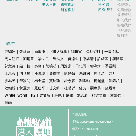
港人直播
編輯觀點
博客館
私隱聲明
所有觀點
所有博評
免責條款
版權聲明
加入我們
聯絡我們
刊登廣告
爆料快
博客館
屈穎妍
|
張瑞蓮
|
顧敏康
|
《港人講地》編輯室
|
焦點短打
|
一周圈點
|
周末短打
|
劉炳章
|
梁世民
|
馬浩文
|
何濼生
|
原姿晴
|
許紹基
|
麥國華
|
郭文緯
|
錢一帆
|
秦島
|
胡曉明
|
周浩鼎
|
田北辰
|
鄔滿海
|
季霆剛
|
王惠貞
|
周伯展
|
潘麗瓊
|
葉慶寧
|
陳建強
|
馬恩國
|
周全浩
|
方舟
|
洪為民
|
鄧淑明
|
楊全盛
|
黃均瑜
|
錢志庸
|
劉國勳
|
柯創盛
|
洪錦鉉
|
陸頌雄
|
黃麗芳
|
嚴建平
|
甘文鋒
|
杜礎圻
|
健良
|
聶廣男
|
盧展常
|
Winter Wong
|
K2
|
梁文新
|
羅崑
|
姚銘
|
陳志豪
|
精選文章
|
林奮強
|
囍雨
© 港人講地
電郵: speakout@speakout.hk
傳真: 85228041301