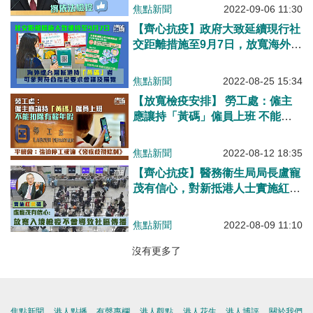
焦點新聞
2022-09-06 11:30
【齊心抗疫】政府大致延續現行社
交距離措施至9月7日，放寬海外或
台灣抵港人士處「黃碼」期間參與
會議或展覽限制。
焦點新聞
2022-08-25 15:34
【放寬檢疫安排】 勞工處：僱主
應讓持「黃碼」僱員上班 不能扣
除有薪年假
焦點新聞
2022-08-12 18:35
【齊心抗疫】醫務衞生局局長盧寵
茂有信心，對新抵港人士實施紅黃
碼制度，不會在社區造成傳播
焦點新聞
2022-08-09 11:10
沒有更多了
焦點新聞
港人點播
有聲專欄
港人觀點
港人花生
港人博評
關於我們