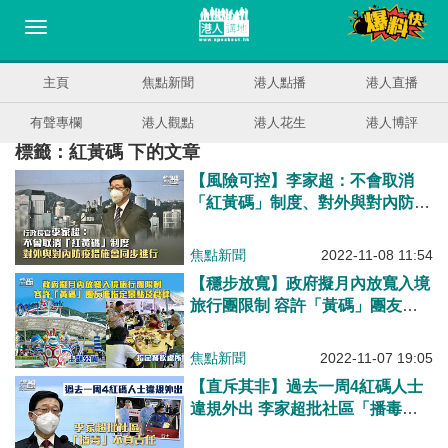
主頁
焦點新聞
港人點播
港人直播
有聲專欄
港人觀點
港人花生
港人博評
標籤：紅黃碼 下的文章
【風險可控】李家超：不會取消
「紅黃碼」制度、對外與對內防疫
措施會同步進行
焦點新聞
2022-11-08 11:54
【穩步放寬】政府擬月內放寬入境
旅行團限制 容許「黃碼」團友進
入景點及指定餐飲處所
焦點新聞
2022-11-07 19:05
【直斥其非】過去一周4紅碼人士
違規外出 李家超批社區「播毒」
不負責任