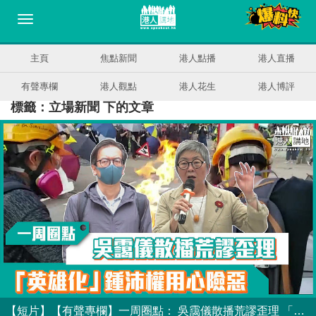
主頁
焦點新聞
港人點播
港人直播
有聲專欄
港人觀點
港人花生
港人博評
標籤：立場新聞 下的文章
【短片】【有聲專欄】一周圈點： 吳靄儀散播荒謬歪理 「英雄化」鍾沛權用心險惡