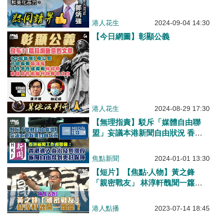
港人花生
2024-09-04 14:30
【今日網圖】彰顯公義
港人花生
2024-08-29 17:30
【無理指責】駁斥「媒體自由聯
盟」妄議本港新聞自由狀況 香港
新聞工作者聯會：香港進入由治及
興階段 新聞自由得到更好保障
焦點新聞
2024-01-01 13:30
【短片】【焦點‧人物】黃之鋒
「親密戰友」 林淳軒醜聞一籮
籮！
港人點播
2023-07-14 18:45