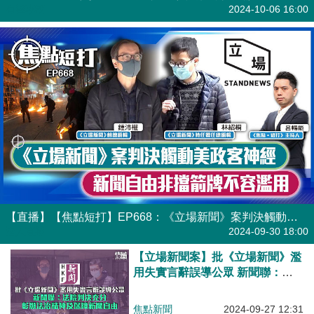
有聲專欄
2024-10-06 16:00
【直播】【焦點短打】EP668：《立場新聞》案判決觸動美政客神經 新聞自由非擋箭牌不容濫用
港人直播
2024-09-30 18:00
【立場新聞案】批《立場新聞》濫
用失實言辭誤導公眾 新聞聯：法
院判決充分彰顯法治精神及保障新
聞自由
焦點新聞
2024-09-27 12:31