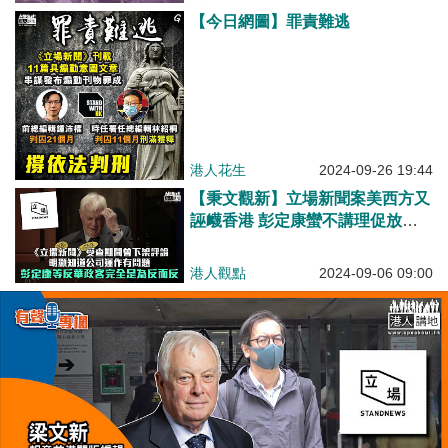
【今日網圖】罪責難逃
港人花生
2024-09-26 19:44
【秉文觀新】立場新聞案美西方又
誣衊香港 彭定康蠻不講理促放在
囚記者
港人觀點
2024-09-06 09:00