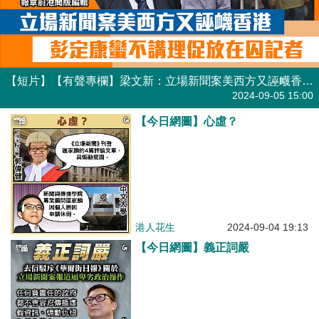
【短片】【有聲專欄】梁文新：立場新聞案美西方又誣衊香港 彭定康蠻不講理促放在囚記者
有聲專欄
2024-09-05 15:00
【今日網圖】心虛？
港人花生
2024-09-04 19:13
【今日網圖】義正詞嚴