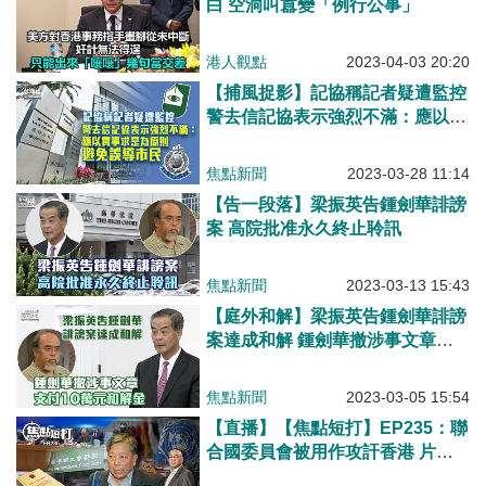
白 空洞叫囂變「例行公事」
港人觀點
2023-04-03 20:20
【捕風捉影】記協稱記者疑遭監控
警去信記協表示強烈不滿：應以實
事求是為原則避免誤導市民
焦點新聞
2023-03-28 11:14
【告一段落】梁振英告鍾劍華誹謗
案 高院批准永久終止聆訊
焦點新聞
2023-03-13 15:43
【庭外和解】梁振英告鍾劍華誹謗
案達成和解 鍾劍華撤涉事文章並
付10萬元和解金
焦點新聞
2023-03-05 15:54
【直播】【焦點短打】EP235：聯
合國委員會被用作攻訐香港 片面
失實指控充斥西方社會