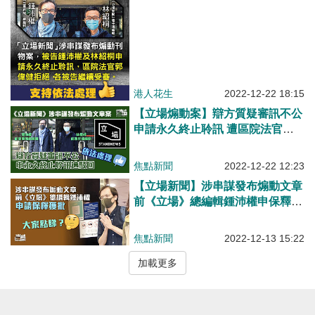
港人花生
2022-12-22 18:15
【立場煽動案】辯方質疑審訊不公
申請永久終止聆訊 遭區院法官郭
偉健駁回
焦點新聞
2022-12-22 12:23
【立場新聞】涉串謀發布煽動文章
前《立場》總編輯鍾沛權申保釋獲
批
焦點新聞
2022-12-13 15:22
加載更多