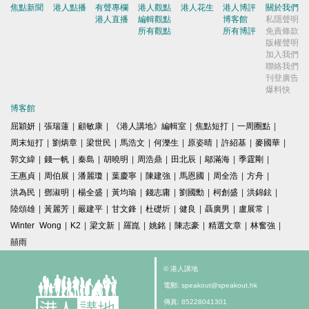
焦點新聞
港人點播
有聲專欄
港人觀點
港人花生
港人博評
關於我們
港人直播
編輯觀點
博客館
私隱聲明
所有觀點
所有博評
免責條款
版權聲明
加入我們
聯絡我們
刊登廣告
爆料快
博客館
屈穎妍
|
張瑞蓮
|
顧敏康
|
《港人講地》編輯室
|
焦點短打
|
一周圈點
|
周末短打
|
劉炳章
|
梁世民
|
馬浩文
|
何濼生
|
原姿晴
|
許紹基
|
麥國華
|
郭文緯
|
錢一帆
|
秦島
|
胡曉明
|
周浩鼎
|
田北辰
|
鄔滿海
|
季霆剛
|
王惠貞
|
周伯展
|
潘麗瓊
|
葉慶寧
|
陳建強
|
馬恩國
|
周全浩
|
方舟
|
洪為民
|
鄧淑明
|
楊全盛
|
黃均瑜
|
錢志庸
|
劉國勳
|
柯創盛
|
洪錦鉉
|
陸頌雄
|
黃麗芳
|
嚴建平
|
甘文鋒
|
杜礎圻
|
健良
|
聶廣男
|
盧展常
|
Winter Wong
|
K2
|
梁文新
|
羅崑
|
姚銘
|
陳志豪
|
精選文章
|
林奮強
|
囍雨
© 港人講地
電郵: speakout@speakout.hk
傳真: 85228041301