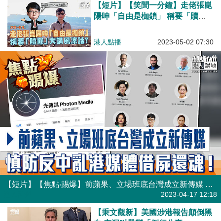
【短片】【笑聞一分鐘】走佬張崑
陽呻「自由是枷鎖」 稱要「贖
罪」大講風涼話？
港人點播
2023-05-02 07:30
【短片】【焦點‧踢爆】前蘋果、立場班底台灣成立新傳媒 慎防反中亂港媒體借屍還魂！
港人點播
2023-04-17 12:18
【秉文觀新】美國涉港報告顛倒黑