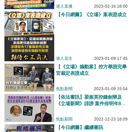
港人直播
2023-02-16 18:00
【今日網圖】《立場》案表證成立
港人花生
2023-01-09 17:45
【《立場》煽動案】控方舉證完畢
官裁定表證成立
焦點新聞
2023-01-09 15:54
【依法審訊】梁振英控鍾劍華及
《立場新聞》誹謗 案件排明年8月
7日開審將不設陪審團
焦點新聞
2022-12-23 18:09
【今日網圖】繼續審訊