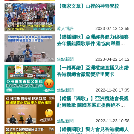
【獨家文章】山裡的神奇學校
港人博評
2023-07-12 12:55
【錯播國歌】亞洲經典健力錦標賽
去年播錯國歌事件 港協向舉重總
會發口頭警告
焦點新聞
2023-04-22 14:12
【一錯再錯】亞洲欖總直播又出錯
香港欖總會徽驚變斯里蘭卡
焦點新聞
2022-11-26 17:05
【錯播「獨歌」】亞洲欖總會長親
赴港致歉 陳國基嚴正提醒絕不能
再出錯
焦點新聞
2022-11-23 10:58
【錯播國歌】警方會見香港欖總人