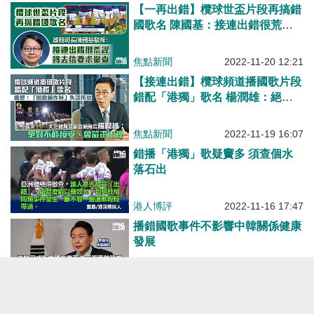
【一再出錯】欖球世盃片段再搞錯
國歌名 陳國基：接連出錯很荒謬
將去信要求徹查
焦點新聞
2022-11-20 12:21
【接連出錯】欖球頻道播國歌片段
錯配「港獨」歌名 楊潤雄：絕對
不能接受、會嚴肅處理
焦點新聞
2022-11-19 16:07
錯播「港獨」歌疑竇多 須查個水
落石出
港人博評
2022-11-16 17:47
播錯國歌事件不影響中韓關係健康
發展
港人博評
2022-11-16 11:00
【錯播「獨歌」】亞洲欖總稱播錯
國歌屬實習生出錯 欖總指日後再