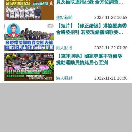
員及檢取通訊紀錄 全方位調查錯
播國歌事件
焦點新聞
2022-11-22 10:59
【短片】【修正錯誤】港協暨奧委
會將發指引 若發現錯播國歌要即
時表態 王敏超：這樣嚴肅的事還
出錯而未改正 港隊或離場
港人點播
2022-11-22 07:30
【筆評則鳴】國家尊嚴不容侮辱
挑動運動員情緒居心叵測
港人觀點
2022-11-21 18:30