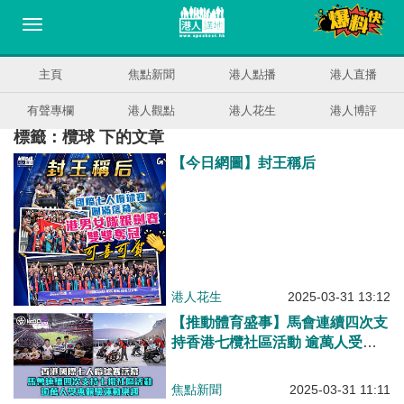
主頁
焦點新聞
港人點播
港人直播
有聲專欄
港人觀點
港人花生
港人博評
標籤：欖球 下的文章
【今日網圖】封王稱后
港人花生
2025-03-31 13:12
【推動體育盛事】馬會連續四次支
持香港七欖社區活動 逾萬人受惠
體驗運動樂趣
焦點新聞
2025-03-31 11:11