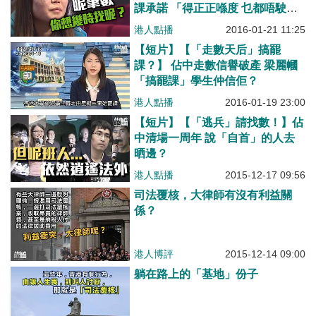
課承諾 「得正正喺度 乜都唔駛
做」
港人點播
2016-01-21 11:25
【短片】【「走數天后」搞罷
課？】 佔中走數信譽破產 梁麗幗
「搞罷課」學生仲信佢？
港人點播
2016-01-19 23:00
【短片】【「逃兵」請找數！】佔
中清場一周年 說「自首」的人去
晒邊？
港人點播
2015-12-17 09:56
司法覆核，大律師有沒有利益關
係？
港人博評
2015-12-14 09:00
躺在路上的「基地」份子