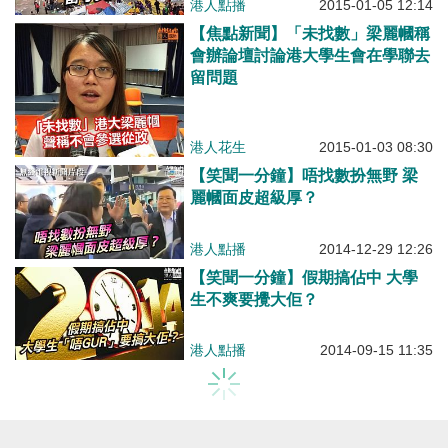
港人點播
2015-01-05 12:14
【焦點新聞】「未找數」梁麗幗稱
會辦論壇討論港大學生會在學聯去
留問題
港人花生
2015-01-03 08:30
【笑聞一分鐘】唔找數扮無野 梁
麗幗面皮超級厚？
港人點播
2014-12-29 12:26
【笑聞一分鐘】假期搞佔中 大學
生不爽要攪大佢？
港人點播
2014-09-15 11:35
沒有更多了