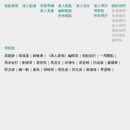
焦點新聞
港人點播
有聲專欄
港人觀點
港人花生
港人博評
關於我們
港人直播
編輯觀點
博客館
私隱聲明
所有觀點
所有博評
免責條款
版權聲明
加入我們
聯絡我們
刊登廣告
爆料快
博客館
屈穎妍
|
張瑞蓮
|
顧敏康
|
《港人講地》編輯室
|
焦點短打
|
一周圈點
|
周末短打
|
劉炳章
|
梁世民
|
馬浩文
|
何濼生
|
原姿晴
|
許紹基
|
麥國華
|
郭文緯
|
錢一帆
|
秦島
|
胡曉明
|
周浩鼎
|
田北辰
|
鄔滿海
|
季霆剛
|
王惠貞
|
周伯展
|
潘麗瓊
|
葉慶寧
|
陳建強
|
馬恩國
|
周全浩
|
方舟
|
洪為民
|
鄧淑明
|
楊全盛
|
黃均瑜
|
錢志庸
|
劉國勳
|
柯創盛
|
洪錦鉉
|
陸頌雄
|
黃麗芳
|
嚴建平
|
甘文鋒
|
杜礎圻
|
健良
|
聶廣男
|
盧展常
|
Winter Wong
|
K2
|
梁文新
|
羅崑
|
姚銘
|
陳志豪
|
精選文章
|
林奮強
|
囍雨
© 港人講地
電郵: speakout@speakout.hk