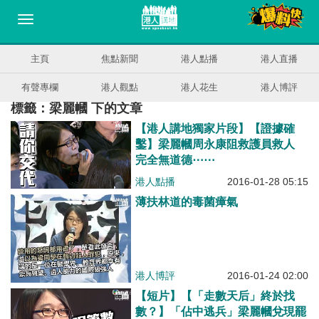
主頁
焦點新聞
港人點播
港人直播
有聲專欄
港人觀點
港人花生
港人博評
標籤：梁麗幗 下的文章
【港人講地獨家片段】【證據確
鑿】梁麗幗周永康阻救護員救人
完全無道德⋯⋯
港人點播
2016-01-28 05:15
薄扶林道的毒菌瘴氣
港人博評
2016-01-24 02:00
【短片】【「走數天后」終於找
數？】「佔中逃兵」梁麗幗兌現罷