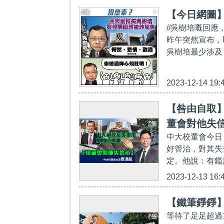
【今日網圖
//吳樹培嘅回
昨午突然宣布，
吳樹培最少涉及
2023-12-14 19:
【咎由自取
董會對他失
中大校董會今日
好管治，對其失
定。他說：有鑑
2023-12-13 16:
【鐵筆錚錚
等待了足足超過