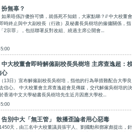
】扮無辜？
應，如果唔係詐傻扮可憐，就係死不知錯，大家點睇？// 中大校董
即時終止與中大副校長（行政）及秘書長吳樹培的僱傭關係，指
「2宗罪」，包括聯署反對改組、繞過主席公開會...
45:00
】中大校董會即時解僱副校長吳樹培 主席查逸超：
信心
（13日）宣布解僱副校長吳樹培，指他的行為舉措難配合大學良
去信心。 中大校董會主席查逸超會見傳媒，交代解僱吳樹培的
於香港中文大學秘書長吳樹培先生近月因應大學校...
45:00
】告別中大「無王管」 散播歪論者用心惡毒
1450天，由三名中大校董議員張宇人、劉國勳和鄧家彪提出，