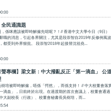
00:00
】全民通識題
題，係咪應該被即時解僱先啱呢？！// 香港中文大學今日（9日）
辭職的消息，引起各界關注，尤其是段崇智自2019年反修例風
都受到外界狠批。 段崇智2018年起接替沈祖堯...
30:00
有聲專欄】梁文新：中大撥亂反正「第一滴血」 公
理
吳樹培被即時解僱，唔係「愕然」，而係支持！ // 中大校董會落
一滴血」，日前終於出現。在過渡期的首次會議上，校董會通過
中大副校長（行政）、校董會秘書長吳樹培，而...
35:54