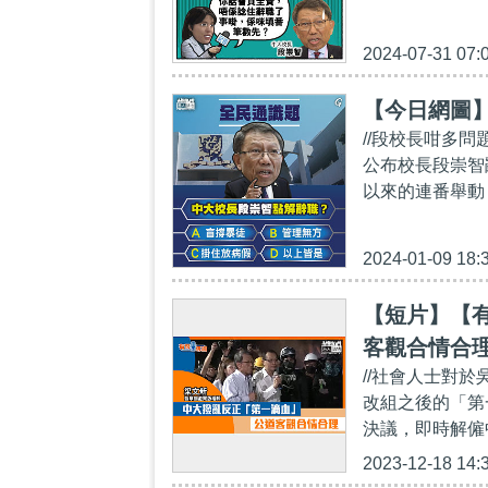
2024-07-31 07:
【今日網圖
//段校長咁多問
公布校長段崇智
以來的連番舉動，
2024-01-09 18:
【短片】【
客觀合情合
//社會人士對於
改組之後的「第
決議，即時解僱
2023-12-18 14: