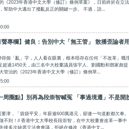
的《2023年香港中文大學（修訂）條例草案》，日前終於在立
，幫助中大邁出了撥亂反正的關鍵一步。 不過，語...
00:00
有聲專欄】健良：告別中大「無王管」 散播歪論者
年嚟得個「亂」字，人人看在眼裏，根本唔存在任何「不改革」嘅
足足超過1450天，由三名中大校董議員張宇人、劉國勳和鄧家彪提
管治的《2023年香港中文大學（修訂）條例草...
45:00
一周圈點】別再為段崇智喊冤 「事過境遷」不是開
位居要津，「袋袋平安」年薪逾600萬港元，卻連一句道歉都欠奉。
做不到！// 香港中文大學校長段崇智，在中大校董會改革一事中
先後多次缺席立法會會議，拒絕在修改《香港中文...