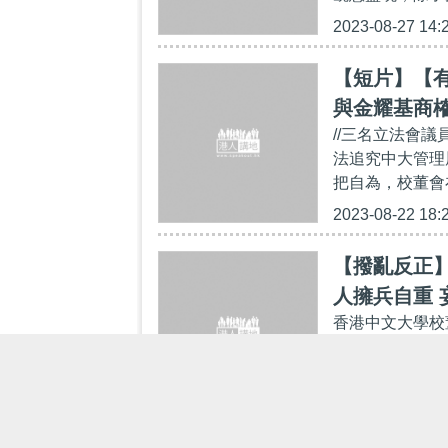
2023-08-27 14:
【短片】【
與金耀基商
//三名立法會
法追究中大管理
把自為，校董會
2023-08-22 18:
【撥亂反正
人擁兵自重 
香港中文大學校
文批評中大校長
改組校董會、整
2023-08-06 12: