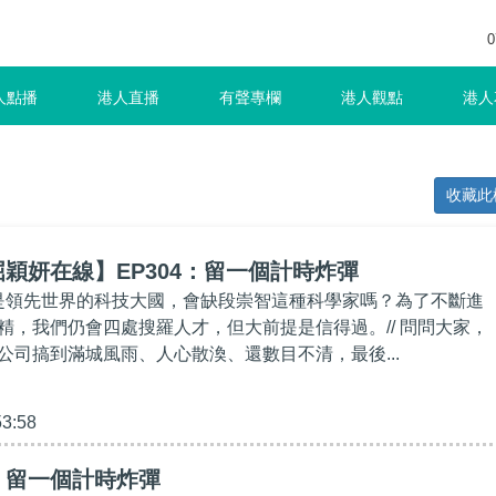
0
人點播
港人直播
有聲專欄
港人觀點
港人
收藏此
穎妍在線】EP304：留一個計時炸彈
已是領先世界的科技大國，會缺段崇智這種科學家嗎？為了不斷進
精，我們仍會四處搜羅人才，但大前提是信得過。// 問問大家，
公司搞到滿城風雨、人心散渙、還數目不清，最後...
53:58
】留一個計時炸彈