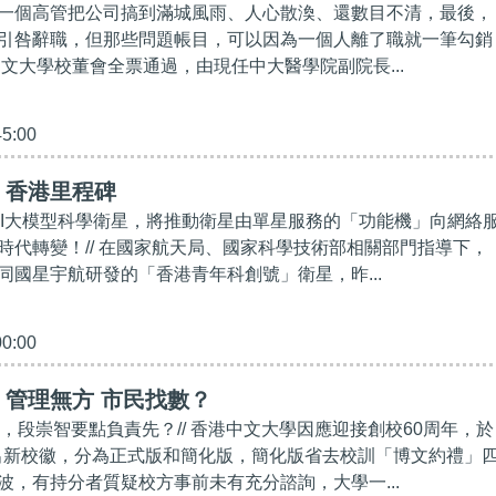
一個高管把公司搞到滿城風雨、人心散渙、還數目不清，最後，
引咎辭職，但那些問題帳目，可以因為一個人離了職就一筆勾銷
中文大學校董會全票通過，由現任中大醫學院副院長...
45:00
】香港里程碑
顆AI大模型科學衛星，將推動衛星由單星服務的「功能機」向網絡
時代轉變！// 在國家航天局、國家科學技術部相關部門指導下，
同國星宇航研發的「香港青年科創號」衛星，昨...
00:00
管理無方 市民找數？
萬元，段崇智要點負責先？// 香港中文大學因應迎接創校60周年，於
月推出新校徽，分為正式版和簡化版，簡化版省去校訓「博文約禮」
波，有持分者質疑校方事前未有充分諮詢，大學一...