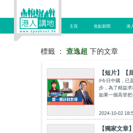
主頁
焦點新聞
港
標籤 ：
查逸超
下的文章
【短片】【屈
//今日中國，
步，為了精益求
如果一個高管把
2024-10-02 18:
【獨家文章