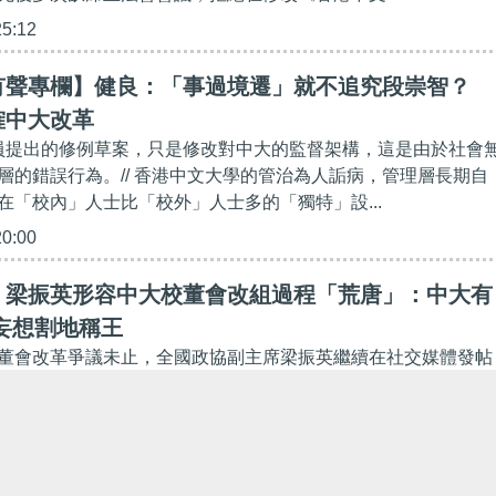
25:12
有聲專欄】健良：「事過境遷」就不追究段崇智？
榷中大改革
議員提出的修例草案，只是修改對中大的監督架構，這是由於社會
層的錯誤行為。// 香港中文大學的管治為人詬病，管理層長期自
在「校內」人士比「校外」人士多的「獨特」設...
20:00
】梁振英形容中大校董會改組過程「荒唐」：中大有
妄想割地稱王
董會改革爭議未止，全國政協副主席梁振英繼續在社交媒體發帖
段崇智，強調在中大校董會改組過程中遇到的荒唐，生動說明了
頓管理層的必要性和迫切性，質疑「中大有人擁兵自...
45:00