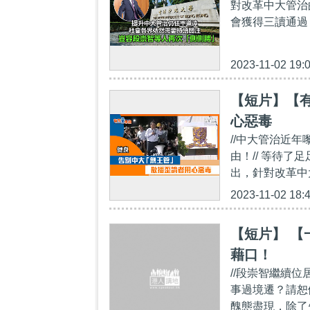
對改革中大管治
會獲得三讀通過
2023-11-02 19:
【短片】【
心惡毒
//中大管治近
由！// 等待了
出，針對改革中大
2023-11-02 18:
【短片】 【
藉口！
//段崇智繼續
事過境遷？請恕
醜態盡現，除了