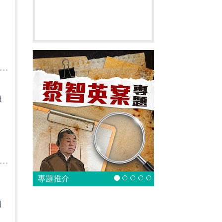
服
專題推介
四