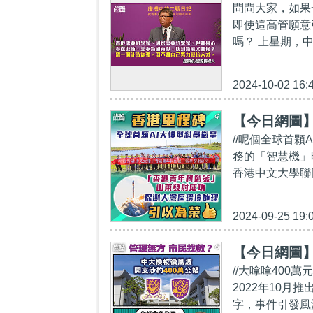
問問大家，如果
即使這高管願意
嗎？ 上星期，
2024-10-02 16:
【今日網圖
//呢個全球首
務的「智慧機」
香港中文大學聯
2024-09-25 19:
【今日網圖】
//大嗱嗱400
2022年10
字，事件引發風