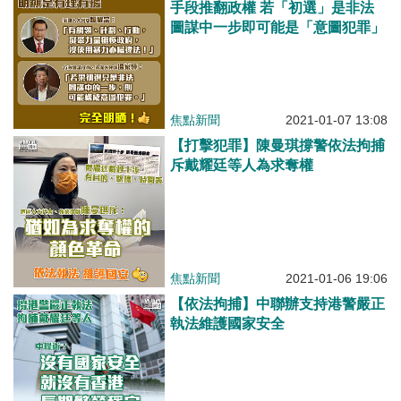
手段推翻政權 若「初選」是非法
圖謀中一步即可能是「意圖犯罪」
焦點新聞
2021-01-07 13:08
【打擊犯罪】陳曼琪撐警依法拘捕
斥戴耀廷等人為求奪權
焦點新聞
2021-01-06 19:06
【依法拘捕】中聯辦支持港警嚴正
執法維護國家安全