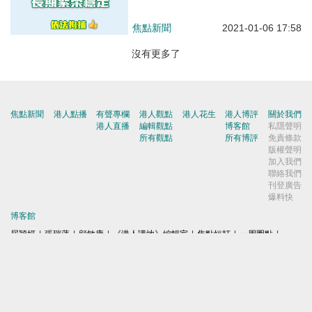
焦點新聞
2021-01-06 17:58
沒有更多了
焦點新聞
港人點播
有聲專欄
港人觀點
港人花生
港人博評
關於我們
港人直播
編輯觀點
博客館
私隱聲明
所有觀點
所有博評
免責條款
版權聲明
加入我們
聯絡我們
刊登廣告
爆料快
博客館
屈穎妍
|
張瑞蓮
|
顧敏康
|
《港人講地》編輯室
|
焦點短打
|
一周圈點
|
周末短打
|
劉炳章
|
梁世民
|
馬浩文
|
何濼生
|
原姿晴
|
許紹基
|
麥國華
|
郭文緯
|
錢一帆
|
秦島
|
胡曉明
|
周浩鼎
|
田北辰
|
鄔滿海
|
季霆剛
|
王惠貞
|
周伯展
|
潘麗瓊
|
葉慶寧
|
陳建強
|
馬恩國
|
周全浩
|
方舟
|
洪為民
|
鄧淑明
|
楊全盛
|
黃均瑜
|
錢志庸
|
劉國勳
|
柯創盛
|
洪錦鉉
|