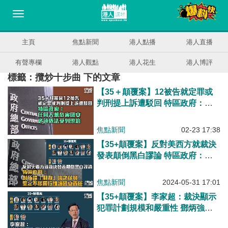
主頁
焦點新聞
港人點播
港人直播
有聲專欄
港人觀點
港人花生
港人博評
標籤：攬炒十步曲 下的文章
【35＋顛覆案】12被告就定罪或
判刑提上訴遭駁回 特區政府：任
何人想危害國安、必須依法受到懲
治
焦點新聞
02-23 17:38
【35+顛覆案】反對美西方就裁決
發表顛倒黑白謬論 特區政府：對
所謂「制裁」嗤之以鼻、堅定不移
履行維護國安責任
焦點新聞
2024-05-31 17:01
【35+顛覆案】李家超：裁決顯示
犯罪計劃規模和嚴重性 鄧炳強：
任何想危害國安的人都難逃法網