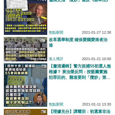
焦點新聞
2021-01-27 12:38
改革選舉制度 確保愛國愛港者治
港
港人博評
2021-01-21 10:00
【釐清邏輯】警方抓捕55初選人無
根據？ 黃汝榮反問：按藍圖實施
犯罪目的、難道要到「攬炒」第十
步先制止？
焦點新聞
2021-01-11 13:30
【理據充分】譚耀宗：初選算非法