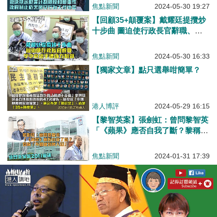
焦點新聞
2024-05-30 19:27
【回顧35+顛覆案】戴耀廷提攬炒
十步曲 圖迫使行政長官辭職、令
中央出手遭西方制裁
焦點新聞
2024-05-30 16:33
【獨家文章】點只選舉咁簡單？
港人博評
2024-05-29 16:15
【黎智英案】張劍虹：曾問黎智英
「《蘋果》應否自我了斷？黎稱
「不如做到俾人冚」
焦點新聞
2024-01-31 17:39