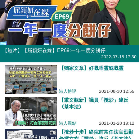
【短片】【屈穎妍在線】EP69:一年一度分餅仔
有聲專欄
| 屈穎妍
2022-07-18 17:30
【獨家文章】好嘅唔靈醜嘅靈
港人博評
2021-08-30 12:55
【秉文觀新】議員「攬炒」違反
《基本法》
港人觀點
2021-01-28 19:12
【攬炒十步】終院前常任法官烈顯
倫撰文指「攬炒」違反《基本法》