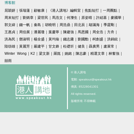
博客館
屈穎妍
|
張瑞蓮
|
顧敏康
|
《港人講地》編輯室
|
焦點短打
|
一周圈點
|
周末短打
|
劉炳章
|
梁世民
|
馬浩文
|
何濼生
|
原姿晴
|
許紹基
|
麥國華
|
郭文緯
|
錢一帆
|
秦島
|
胡曉明
|
周浩鼎
|
田北辰
|
鄔滿海
|
季霆剛
|
王惠貞
|
周伯展
|
潘麗瓊
|
葉慶寧
|
陳建強
|
馬恩國
|
周全浩
|
方舟
|
洪為民
|
鄧淑明
|
楊全盛
|
黃均瑜
|
錢志庸
|
劉國勳
|
柯創盛
|
洪錦鉉
|
陸頌雄
|
黃麗芳
|
嚴建平
|
甘文鋒
|
杜礎圻
|
健良
|
聶廣男
|
盧展常
|
Winter Wong
|
K2
|
梁文新
|
羅崑
|
姚銘
|
陳志豪
|
精選文章
|
林奮強
|
囍雨
© 港人講地
電郵: speakout@speakout.hk
傳真: 85228041301
All rights reserved.
版權所有 不得轉載