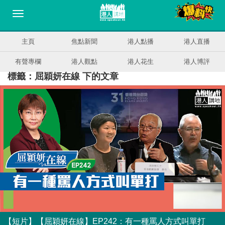
主頁
焦點新聞
港人點播
港人直播
有聲專欄
港人觀點
港人花生
港人博評
標籤：屈穎妍在線 下的文章
【短片】【屈穎妍在線】EP242：有一種罵人方式叫單打