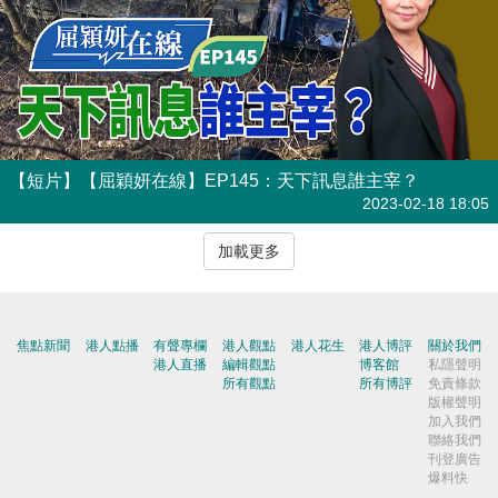
【短片】【屈穎妍在線】EP145：天下訊息誰主宰？
有聲專欄
2023-02-18 18:05
加載更多
焦點新聞
港人點播
有聲專欄
港人觀點
港人花生
港人博評
關於我們
港人直播
編輯觀點
博客館
私隱聲明
所有觀點
所有博評
免責條款
版權聲明
加入我們
聯絡我們
刊登廣告
爆料快