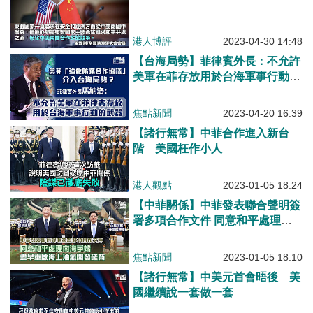
港人博評
2023-04-30 14:48
【台海局勢】菲律賓外長：不允許
美軍在菲存放用於台海軍事行動的
武器
焦點新聞
2023-04-20 16:39
【諸行無常】中菲合作進入新台
階 美國枉作小人
港人觀點
2023-01-05 18:24
【中菲關係】中菲發表聯合聲明簽
署多項合作文件 同意和平處理南
海爭端 盡早重啟海上油氣開發磋
商
焦點新聞
2023-01-05 18:10
【諸行無常】中美元首會晤後 美
國繼續說一套做一套