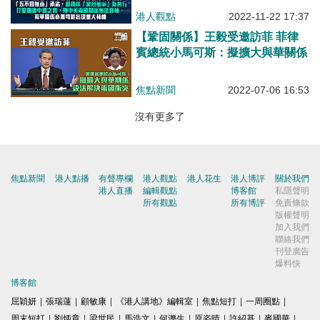
港人觀點
2022-11-22 17:37
【鞏固關係】王毅受邀訪菲 菲律
賓總統小馬可斯：擬擴大與華關係
焦點新聞
2022-07-06 16:53
沒有更多了
焦點新聞
港人點播
有聲專欄
港人觀點
港人花生
港人博評
關於我們
港人直播
編輯觀點
博客館
私隱聲明
所有觀點
所有博評
免責條款
版權聲明
加入我們
聯絡我們
刊登廣告
爆料快
博客館
屈穎妍
|
張瑞蓮
|
顧敏康
|
《港人講地》編輯室
|
焦點短打
|
一周圈點
|
周末短打
|
劉炳章
|
梁世民
|
馬浩文
|
何濼生
|
原姿晴
|
許紹基
|
麥國華
|