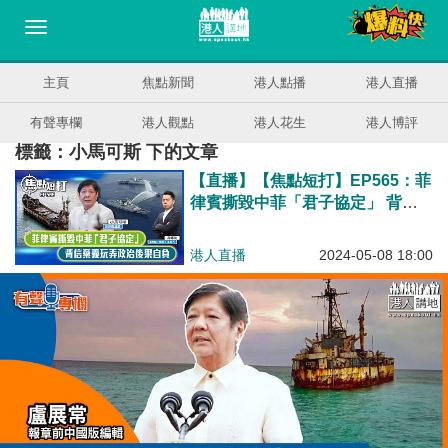
主頁
焦點新聞
港人點播
港人直播
有聲專欄
港人觀點
港人花生
港人博評
標籤：小馬可斯 下的文章
【直播】【焦點短打】EP565：菲
律賓撕毀中菲「君子協定」 背信
棄義玩弄政治後果自負
港人直播
2024-05-08 18:00