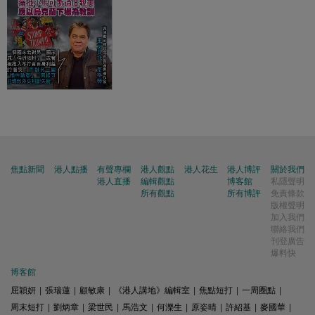
焦點新聞
港人點播
有聲專欄
港人觀點
港人花生
港人博評
關於我們
港人直播
編輯觀點
博客館
私隱聲明
所有觀點
所有博評
免責條款
版權聲明
加入我們
聯絡我們
刊登廣告
爆料快
博客館
屈穎妍
|
張瑞蓮
|
顧敏康
|
《港人講地》編輯室
|
焦點短打
|
一周圈點
|
周末短打
|
劉炳章
|
梁世民
|
馬浩文
|
何濼生
|
原姿晴
|
許紹基
|
麥國華
|