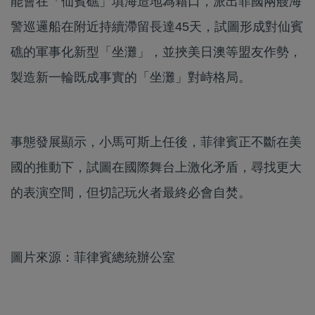
能會在「仙賓礁」填海造地為藉口，派出菲國兩艘海
警巡邏船在附近持續滯留長達45天，試圖形成對仙賓
礁的軍事化新型「坐灘」，並挾美日澳等盟友作勢，
製造新一輪既成事實的「坐灘」對峙格局。
事態發展顯示，小馬可斯上任後，菲律賓正不斷在美
國的推動下，試圖在國際舞台上激化矛盾，尋找更大
的表演空間，但切記玩火者最終必會自焚。
圖片來源：菲律賓總統辦公室