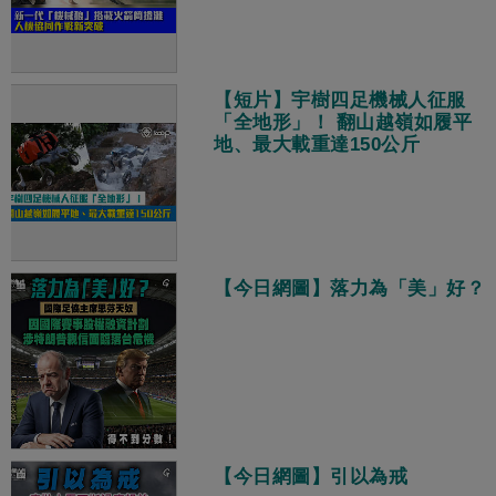
【短片】宇樹四足機械人征服
「全地形」！ 翻山越嶺如履平
地、最大載重達150公斤
【今日網圖】落力為「美」好？
【今日網圖】引以為戒