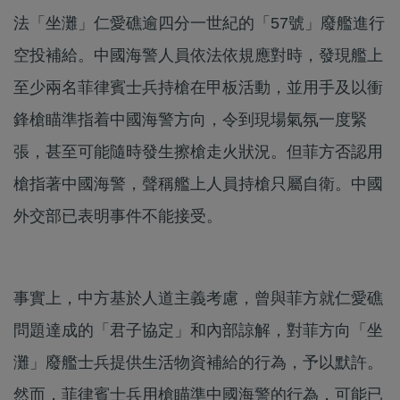
法「坐灘」仁愛礁逾四分一世紀的「57號」廢艦進行
空投補給。中國海警人員依法依規應對時，發現艦上
至少兩名菲律賓士兵持槍在甲板活動，並用手及以衝
鋒槍瞄準指着中國海警方向，令到現場氣氛一度緊
張，甚至可能隨時發生擦槍走火狀況。但菲方否認用
槍指著中國海警，聲稱艦上人員持槍只屬自衛。中國
外交部已表明事件不能接受。
事實上，中方基於人道主義考慮，曾與菲方就仁愛礁
問題達成的「君子協定」和內部諒解，對菲方向「坐
灘」廢艦士兵提供生活物資補給的行為，予以默許。
然而，菲律賓士兵用槍瞄準中國海警的行為，可能已