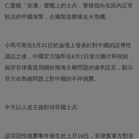
仁愛礁「坐灘」廢艦上的士兵，擎槍指向在區內正常
執法的中國海警，企圖製造擦槍走火危機。
小馬可斯在5月31日於論壇上發表針對中國的誤導性
講話之後，中國官方隨即在6月2日發出圖片和視頻，
揭穿菲律賓當局關於南海主權問題的連串謊言，顯示
菲方在島礁問題上對中國的不停挑釁。
中方以人道主義對待菲國士兵
該宗惡性挑釁事件發生於上月19日，菲律賓軍方對非