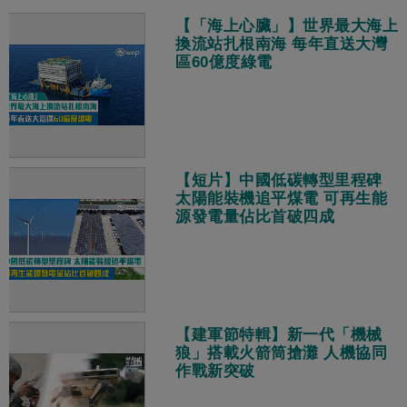
【「海上心臟」】世界最大海上
換流站扎根南海 每年直送大灣
區60億度綠電
【短片】中國低碳轉型里程碑
太陽能裝機追平煤電 可再生能
源發電量佔比首破四成
【建軍節特輯】新一代「機械
狼」搭載火箭筒搶灘 人機協同
作戰新突破