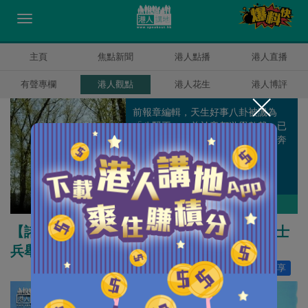
主頁
焦點新聞
港人點播
港人直播
有聲專欄
港人觀點
港人花生
港人博評
前報章編輯，天生好事八卦被譏為
「八賢王」，曾於帝都遊學數載，已
過而立之年仍一事無成，每日為口奔
馳但仍渴望能走到天涯海角。
盧展常
作者其他博評
【諸行無常】菲方橫蠻無理肆意挑釁 仁愛礁士
兵舉槍指中國海警
讚好
11
分享