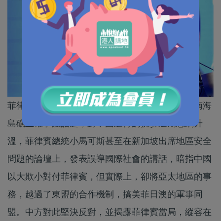
菲律賓現屆政府在美國霸權主義的驅使下，利用南海
島礁主權爭議話題，對中國進行的挑釁近期急劇升
溫，菲律賓總統小馬可斯甚至在新加坡出席地區安全
問題的論壇上，發表誤導國際社會的講話，暗指中國
以大欺小對付菲律賓，但實際上，卻將亞太地區的事
務，越過了東盟的合作機制，搞美菲日澳的軍事同
盟。中方對此堅決反對，並揭露菲律賓當局，縱容在