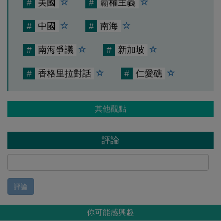
#
美國
#
霸權主義
#
中國
#
南海
#
南海爭議
#
新加坡
#
香格里拉對話
#
仁愛礁
其他觀點
評論
評論
你可能感興趣