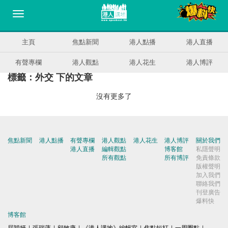
主頁
焦點新聞
港人點播
港人直播
有聲專欄
港人觀點
港人花生
港人博評
標籤：外交 下的文章
沒有更多了
焦點新聞
港人點播
有聲專欄
港人觀點
港人花生
港人博評
關於我們
港人直播
編輯觀點
博客館
私隱聲明
所有觀點
所有博評
免責條款
版權聲明
加入我們
聯絡我們
刊登廣告
爆料快
博客館