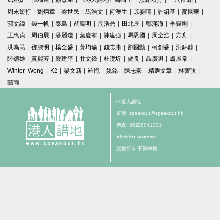
屈穎妍
|
張瑞蓮
|
顧敏康
|
《港人講地》編輯室
|
焦點短打
|
一周圈點
|
周末短打
|
劉炳章
|
梁世民
|
馬浩文
|
何濼生
|
原姿晴
|
許紹基
|
麥國華
|
郭文緯
|
錢一帆
|
秦島
|
胡曉明
|
周浩鼎
|
田北辰
|
鄔滿海
|
季霆剛
|
王惠貞
|
周伯展
|
潘麗瓊
|
葉慶寧
|
陳建強
|
馬恩國
|
周全浩
|
方舟
|
洪為民
|
鄧淑明
|
楊全盛
|
黃均瑜
|
錢志庸
|
劉國勳
|
柯創盛
|
洪錦鉉
|
陸頌雄
|
黃麗芳
|
嚴建平
|
甘文鋒
|
杜礎圻
|
健良
|
聶廣男
|
盧展常
|
Winter Wong
|
K2
|
梁文新
|
羅崑
|
姚銘
|
陳志豪
|
精選文章
|
林奮強
|
囍雨
© 港人講地
電郵: speakout@speakout.hk
傳真: 85228041301
All rights reserved.
版權所有 不得轉載