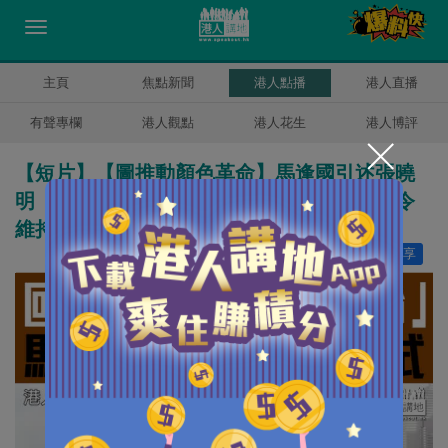
主頁
焦點新聞
港人點播
港人直播
有聲專欄
港人觀點
港人花生
港人博評
【短片】【圖推動顏色革命】馬逢國引述張曉
明「顏色革命」論：香港出現緊相似程式、令
維持治安和秩序的力量瓦解或崩潰
讚好
14
分享