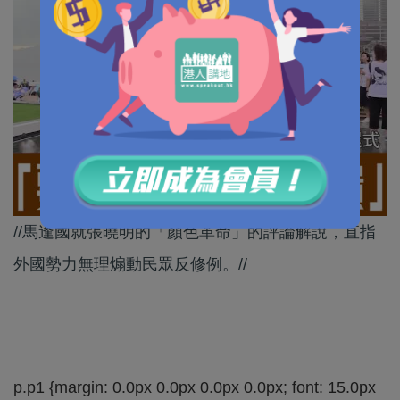
//馬逢國就張曉明的「顏色革命」的評論解說，直指
外國勢力無理煽動民眾反修例。//
p.p1 {margin: 0.0px 0.0px 0.0px 0.0px; font: 15.0px