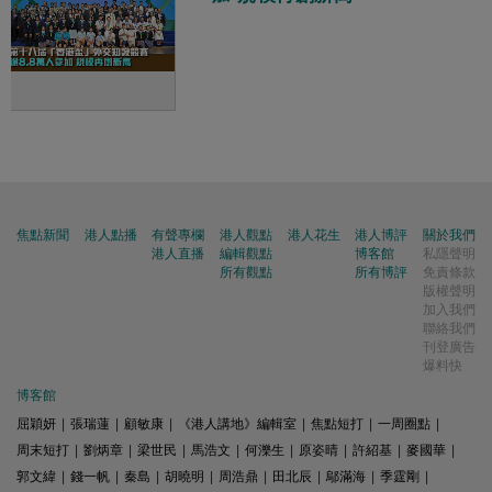
焦點新聞
港人點播
有聲專欄
港人觀點
港人花生
港人博評
關於我們
港人直播
編輯觀點
博客館
私隱聲明
所有觀點
所有博評
免責條款
版權聲明
加入我們
聯絡我們
刊登廣告
爆料快
博客館
屈穎妍
|
張瑞蓮
|
顧敏康
|
《港人講地》編輯室
|
焦點短打
|
一周圈點
|
周末短打
|
劉炳章
|
梁世民
|
馬浩文
|
何濼生
|
原姿晴
|
許紹基
|
麥國華
|
郭文緯
|
錢一帆
|
秦島
|
胡曉明
|
周浩鼎
|
田北辰
|
鄔滿海
|
季霆剛
|