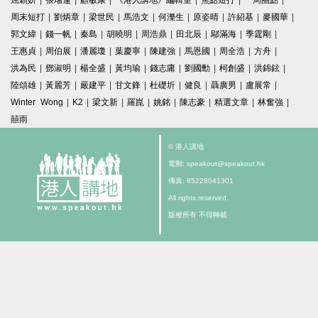
屈穎妍
|
張瑞蓮
|
顧敏康
|
《港人講地》編輯室
|
焦點短打
|
一周圈點
|
周末短打
|
劉炳章
|
梁世民
|
馬浩文
|
何濼生
|
原姿晴
|
許紹基
|
麥國華
|
郭文緯
|
錢一帆
|
秦島
|
胡曉明
|
周浩鼎
|
田北辰
|
鄔滿海
|
季霆剛
|
王惠貞
|
周伯展
|
潘麗瓊
|
葉慶寧
|
陳建強
|
馬恩國
|
周全浩
|
方舟
|
洪為民
|
鄧淑明
|
楊全盛
|
黃均瑜
|
錢志庸
|
劉國勳
|
柯創盛
|
洪錦鉉
|
陸頌雄
|
黃麗芳
|
嚴建平
|
甘文鋒
|
杜礎圻
|
健良
|
聶廣男
|
盧展常
|
Winter Wong
|
K2
|
梁文新
|
羅崑
|
姚銘
|
陳志豪
|
精選文章
|
林奮強
|
囍雨
© 港人講地
電郵: speakout@speakout.hk
傳真: 85228041301
All rights reserved.
版權所有 不得轉載