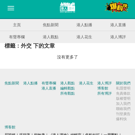
主頁
焦點新聞
港人點播
港人直播
有聲專欄
港人觀點
港人花生
港人博評
標籤：外交 下的文章
沒有更多了
焦點新聞
港人點播
有聲專欄
港人觀點
港人花生
港人博評
關於我們
港人直播
編輯觀點
博客館
私隱聲明
所有觀點
所有博評
免責條款
版權聲明
加入我們
聯絡我們
刊登廣告
爆料快
博客館