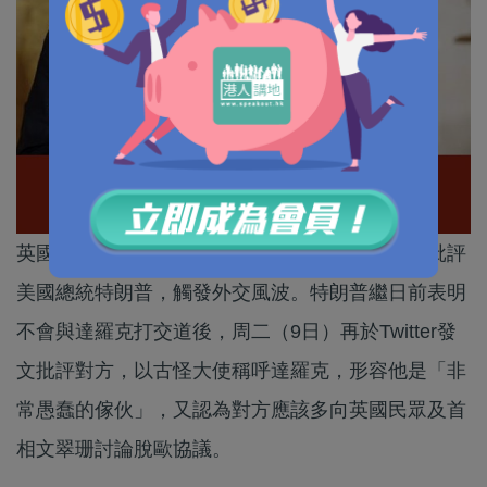
英國駐美大使達羅克日前被爆出曾在外交密電中批評
美國總統特朗普，觸發外交風波。特朗普繼日前表明
不會與達羅克打交道後，周二（9日）再於Twitter發
文批評對方，以古怪大使稱呼達羅克，形容他是「非
常愚蠢的傢伙」，又認為對方應該多向英國民眾及首
相文翠珊討論脫歐協議。