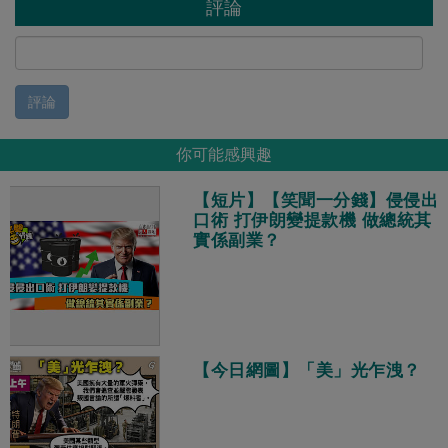
評論
評論
你可能感興趣
【短片】【笑聞一分錢】侵侵出
口術 打伊朗變提款機 做總統其
實係副業？
【今日網圖】「美」光乍洩？