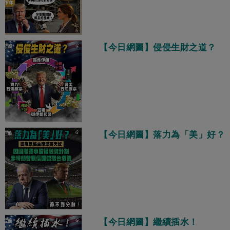
【今日網圖】侵侵生財之道？
【今日網圖】落力為「美」好？
【今日網圖】繼續插水！