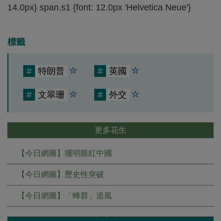
14.0px} span.s1 {font: 12.0px 'Helvetica Neue'}
標籤
#
特朗普
#
英國
#
文翠珊
#
外交
更多花生
【今日網圖】擺明眼紅中國
【今日網圖】歷史性突破
【今日網圖】「蜂群」追風