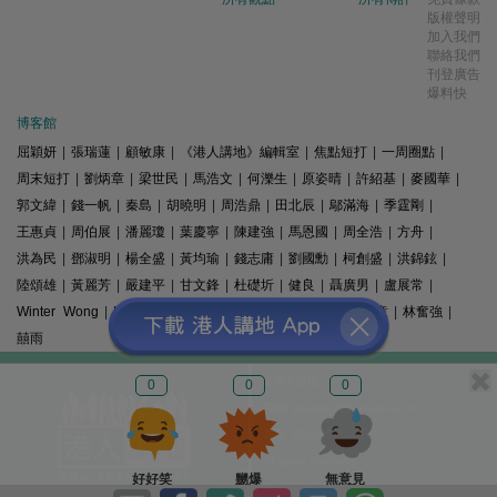
版權聲明
加入我們
聯絡我們
刊登廣告
爆料快
博客館
屈穎妍
|
張瑞蓮
|
顧敏康
|
《港人講地》編輯室
|
焦點短打
|
一周圈點
|
周末短打
|
劉炳章
|
梁世民
|
馬浩文
|
何濼生
|
原姿晴
|
許紹基
|
麥國華
|
郭文緯
|
錢一帆
|
秦島
|
胡曉明
|
周浩鼎
|
田北辰
|
鄔滿海
|
季霆剛
|
王惠貞
|
周伯展
|
潘麗瓊
|
葉慶寧
|
陳建強
|
馬恩國
|
周全浩
|
方舟
|
洪為民
|
鄧淑明
|
楊全盛
|
黃均瑜
|
錢志庸
|
劉國勳
|
柯創盛
|
洪錦鉉
|
陸頌雄
|
黃麗芳
|
嚴建平
|
甘文鋒
|
杜礎圻
|
健良
|
聶廣男
|
盧展常
|
Winter Wong
|
K2
|
梁文新
|
羅崑
|
姚銘
|
陳志豪
|
精選文章
|
林奮強
|
囍雨
© 港人講地
0
0
0
電郵: speakout@speakout.hk
傳真: 85228041301
All rights reserved.
好好笑
嬲爆
無意見
版權所有 不得轉載