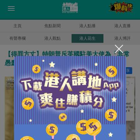
主頁
焦點新聞
港人點播
港人直播
有聲專欄
港人觀點
港人花生
港人博評
【得罪方丈】特朗普斥英國駐美大使為「非常
愚蠢的傢伙」
讚好
3
分享