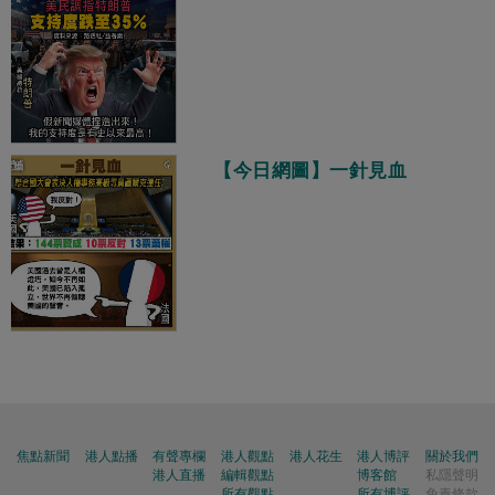
【今日網圖】一針見血
焦點新聞
港人點播
有聲專欄
港人觀點
港人花生
港人博評
關於我們
港人直播
編輯觀點
博客館
私隱聲明
所有觀點
所有博評
免責條款