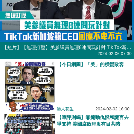
【短片】【無理打壓​】美參議員無理8連問玩針對 Tik Tok新加坡籍CEO回應不卑不亢
港人點播
2024-02-06 07:30
【今日網圖】「美」的橫蠻政客
港人花生
2024-02-02 16:00
【筆評則鳴】靠煽動仇恨和謊言去
爭支持 美國腐敗程度有目共睹