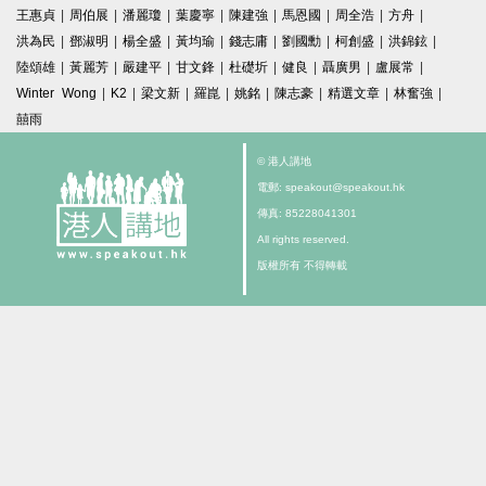
王惠貞
|
周伯展
|
潘麗瓊
|
葉慶寧
|
陳建強
|
馬恩國
|
周全浩
|
方舟
|
洪為民
|
鄧淑明
|
楊全盛
|
黃均瑜
|
錢志庸
|
劉國勳
|
柯創盛
|
洪錦鉉
|
陸頌雄
|
黃麗芳
|
嚴建平
|
甘文鋒
|
杜礎圻
|
健良
|
聶廣男
|
盧展常
|
Winter Wong
|
K2
|
梁文新
|
羅崑
|
姚銘
|
陳志豪
|
精選文章
|
林奮強
|
囍雨
© 港人講地
電郵: speakout@speakout.hk
傳真: 85228041301
All rights reserved.
版權所有 不得轉載