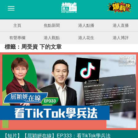
主頁
焦點新聞
港人點播
港人直播
有聲專欄
港人觀點
港人花生
港人博評
標籤：周受資 下的文章
【短片】【屈穎妍在線】EP333：看TikTok學兵法