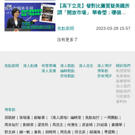
【高下立見】發對比圖質疑美國所
謂「開放市場」 華春瑩：哪個國
家對外企更開放？
焦點新聞
2023-03-28 15:57
沒有更多了
焦點新聞
港人點播
有聲專欄
港人觀點
港人花生
港人博評
關於我們
港人直播
編輯觀點
博客館
私隱聲明
所有觀點
所有博評
免責條款
版權聲明
加入我們
聯絡我們
刊登廣告
爆料快
博客館
屈穎妍
|
張瑞蓮
|
顧敏康
|
《港人講地》編輯室
|
焦點短打
|
一周圈點
|
周末短打
|
劉炳章
|
梁世民
|
馬浩文
|
何濼生
|
原姿晴
|
許紹基
|
麥國華
|
郭文緯
|
錢一帆
|
秦島
|
胡曉明
|
周浩鼎
|
田北辰
|
鄔滿海
|
季霆剛
|