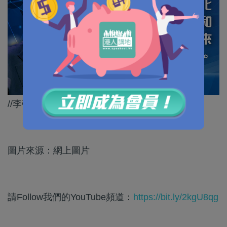
//李強總理呢番話，絕對係一個重要承諾！//
圖片來源：網上圖片
請Follow我們的YouTube頻道：
https://bit.ly/2kgU8qg