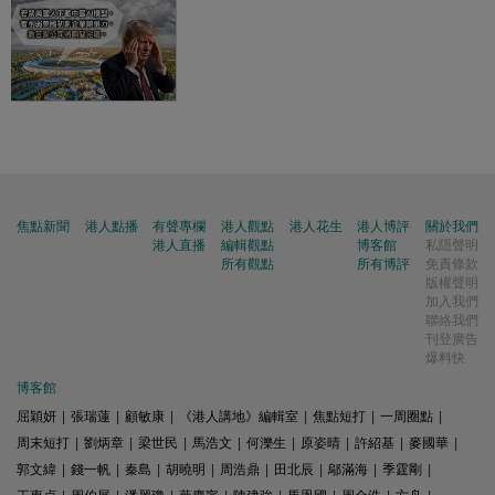
焦點新聞
港人點播
有聲專欄
港人觀點
港人花生
港人博評
關於我們
港人直播
編輯觀點
博客館
私隱聲明
所有觀點
所有博評
免責條款
版權聲明
加入我們
聯絡我們
刊登廣告
爆料快
博客館
屈穎妍
|
張瑞蓮
|
顧敏康
|
《港人講地》編輯室
|
焦點短打
|
一周圈點
|
周末短打
|
劉炳章
|
梁世民
|
馬浩文
|
何濼生
|
原姿晴
|
許紹基
|
麥國華
|
郭文緯
|
錢一帆
|
秦島
|
胡曉明
|
周浩鼎
|
田北辰
|
鄔滿海
|
季霆剛
|