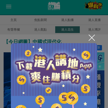
主頁
焦點新聞
港人點播
港人直播
有聲專欄
港人觀點
港人花生
港人博評
【今日網圖】中國式現代化
讚好
8
分享