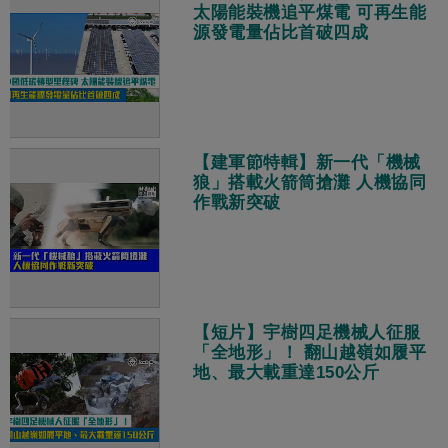
太陽能裝機追平煤電 可再生能
源發電量佔比首破四成
【建軍節特輯】新一代「機械
狼」搭載火箭筒搶灘 人機協同
作戰新突破
【短片】宇樹四足機械人征服
「全地形」！ 翻山越嶺如履平
地、最大載重達150公斤