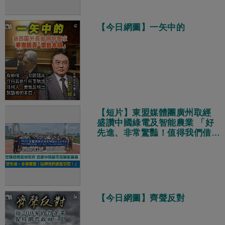
【今日網圖】一矢中的
【短片】東盟媒體團廣州取經
盛讚中國綠電及智能農業 「好
先進、非常驚豔！值得我們借鑑
學習！」
【今日網圖】齊聲反對