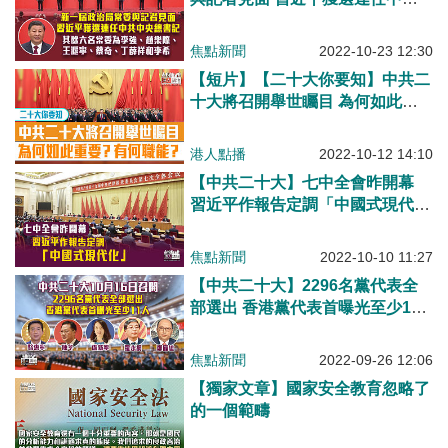
中央總書記
焦點新聞
2022-10-23 12:30
【短片】【二十大你要知】中共二
十大將召開舉世矚目 為何如此重
要？有何職能？
港人點播
2022-10-12 14:10
【中共二十大】七中全會昨開幕
習近平作報告定調「中國式現代
化」
焦點新聞
2022-10-10 11:27
【中共二十大】2296名黨代表全
部選出 香港黨代表首曝光至少11
人
焦點新聞
2022-09-26 12:06
【獨家文章】國家安全教育忽略了
的一個範疇