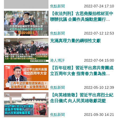
焦點新聞
2022-07-24 17:10
【依法判刑】古思堯擬抬棺材至中
聯辦抗議 企圖作具煽動意圖行為
罪成囚9個月
焦點新聞
2022-07-12 12:53
充滿真理力量的綱領性文獻
港人博評
2022-07-04 15:00
【百年征程】習近平出席共青團成
立百周年大會 指青春力量為推動
中華民族前行力量、青年最值得愛
護與期待
焦點新聞
2022-05-10 12:39
【向英雄致敬】習近平出席烈士紀
念日儀式 向人民英雄敬獻花籃
焦點新聞
2021-09-30 14:21